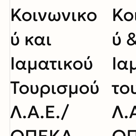
Κοινωνικο
Κο
ύ και
ύ 
Ιαματικού
Ια
Τουρισμού
το
Λ.Α.Ε./
Λ.