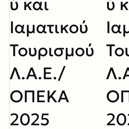
ύ και
ύ 
Ιαματικού
Ια
Τουρισμού
Το
Λ.Α.Ε./
Λ.
ΟΠΕΚΑ
Ο
2025
20