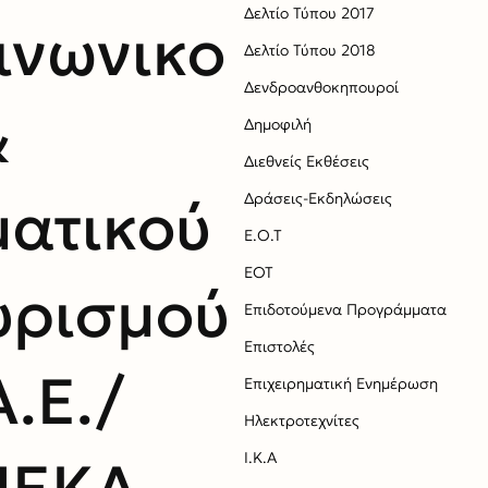
Δελτίο Τύπου 2017
ινωνικο
Δελτίο Τύπου 2018
Δενδροανθοκηπουροί
&
Δημοφιλή
Διεθνείς Εκθέσεις
ματικού
Δράσεις-Εκδηλώσεις
Ε.Ο.Τ
ΕΟΤ
υρισμού
Επιδοτούμενα Προγράμματα
Επιστολές
Α.Ε./
Επιχειρηματική Ενημέρωση
Ηλεκτροτεχνίτες
Ι.Κ.Α