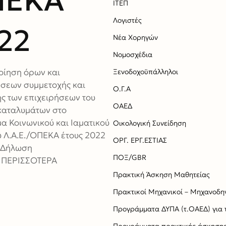
ΠΕΚΑ
ΙΤΕΠ
Λογιστές
22
Νέα Χορηγών
Νομοσχέδια
ίηση όρων και
Ξενοδοχοϋπάλληλοι
σεων συμμετοχής και
Ο.Γ.Α
ς των επιχειρήσεων του
ΟΑΕΔ
καταλυμάτων στο
 Κοινωνικού και Ιαματικού
Οικολογική Συνείδηση
 Λ.Α.Ε./ΟΠΕΚΑ έτους 2022
ΟΡΓ. ΕΡΓ.ΕΣΤΙΑΣ
 Δήλωση
ΠΟΞ/GBR
 ΠΕΡΙΣΣΟΤΕΡΑ
Πρακτική Άσκηση Μαθητείας
Πρακτικοί Μηχανικοί – Μηχανοδη
Προγράμματα ΔΥΠΑ (τ.ΟΑΕΔ) για τι
Προγράμματα πρακτικής άσκησης γ