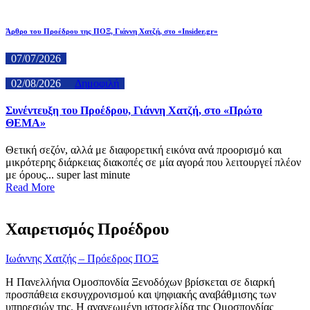
Άρθρο του Προέδρου της ΠΟΞ, Γιάννη Χατζή, στο «Insider.gr»
07/07/2026
02/08/2026
Δημοφιλή
Συνέντευξη του Προέδρου, Γιάννη Χατζή, στο «Πρώτο
ΘΕΜΑ»
Θετική σεζόν, αλλά με διαφορετική εικόνα ανά προορισμό και
μικρότερης διάρκειας διακοπές σε μία αγορά που λειτουργεί πλέον
με όρους... super last minute
Read More
Χαιρετισμός Προέδρου
Ιωάννης Χατζής – Πρόεδρος ΠΟΞ
H Πανελλήνια Ομοσπονδία Ξενοδόχων βρίσκεται σε διαρκή
προσπάθεια εκσυγχρονισμού και ψηφιακής αναβάθμισης των
υπηρεσιών της. Η ανανεωμένη ιστοσελίδα της Ομοσπονδίας