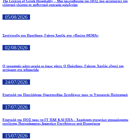
The Lexicon of Greek Hospitality – Μια πρωτοβουλία της ΠΟΞ που μετατρέπει την
ελληνική γλώσσα σε αυθεντική εμπειρία φιλοξενίας
05/08/2026
Συνέντευξη του Προέδρου, Γιάννη Χατζή, στο «Πρώτο ΘΕΜΑ»
02/08/2026
Ο τουρισμός κάνει ρεκόρ κι όμως χάνει: Ο Πρόεδρος, Γιάννης Χατζής εξηγεί την
αντίφαση στο iefimerida
24/07/2026
Επιστολή της Πανελλήνιας Ομοσπονδίας Ξενοδόχων προς το Υπουργείο Πολιτισμού
17/07/2026
Επιστολή της ΠΟΞ προς τη ΓΓ ΠΔΕ ΚΑΙ ΕΠΑ – Χορήγηση στοιχείων απορρόφησης
εκτέλεσης Προγράμματος Δημοσίων Επενδύσεων ανά Περιφέρεια
15/07/2026