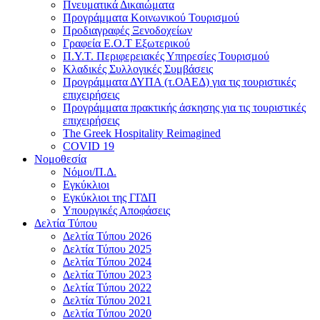
Πνευματικά Δικαιώματα
Προγράμματα Κοινωνικού Τουρισμού
Προδιαγραφές Ξενοδοχείων
Γραφεία Ε.Ο.Τ Εξωτερικού
Π.Υ.Τ. Περιφερειακές Υπηρεσίες Τουρισμού
Κλαδικές Συλλογικές Συμβάσεις
Προγράμματα ΔΥΠΑ (τ.ΟΑΕΔ) για τις τουριστικές
επιχειρήσεις
Προγράμματα πρακτικής άσκησης για τις τουριστικές
επιχειρήσεις
The Greek Hospitality Reimagined
COVID 19
Νομοθεσία
Νόμοι/Π.Δ.
Εγκύκλιοι
Εγκύκλιοι της ΓΓΔΠ
Υπουργικές Αποφάσεις
Δελτία Τύπου
Δελτία Τύπου 2026
Δελτία Τύπου 2025
Δελτία Τύπου 2024
Δελτία Τύπου 2023
Δελτία Τύπου 2022
Δελτία Τύπου 2021
Δελτία Τύπου 2020