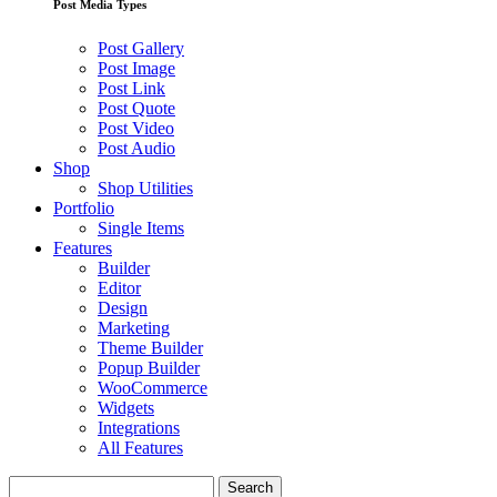
Post Media Types
Post Gallery
Post Image
Post Link
Post Quote
Post Video
Post Audio
Shop
Shop Utilities
Portfolio
Single Items
Features
Builder
Editor
Design
Marketing
Theme Builder
Popup Builder
WooCommerce
Widgets
Integrations
All Features
Search