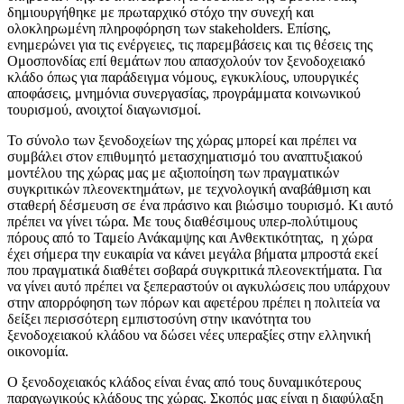
δημιουργήθηκε με πρωταρχικό στόχο την συνεχή και
ολοκληρωμένη πληροφόρηση των stakeholders. Επίσης,
ενημερώνει για τις ενέργειες, τις παρεμβάσεις και τις θέσεις της
Ομοσπονδίας επί θεμάτων που απασχολούν τον ξενοδοχειακό
κλάδο όπως για παράδειγμα νόμους, εγκυκλίους, υπουργικές
αποφάσεις, μνημόνια συνεργασίας, προγράμματα κοινωνικού
τουρισμού, ανοιχτοί διαγωνισμοί.
Το σύνολο των ξενοδοχείων της χώρας μπορεί και πρέπει να
συμβάλει στον επιθυμητό μετασχηματισμό του αναπτυξιακού
μοντέλου της χώρας μας με αξιοποίηση των πραγματικών
συγκριτικών πλεονεκτημάτων, ‎με τεχνολογική αναβάθμιση και
σταθερή δέσμευση σε ένα πράσινο και βιώσιμο τουρισμό. Κι αυτό
πρέπει να γίνει τώρα. Με τους διαθέσιμους υπερ-πολύτιμους
πόρους από το Ταμείο Ανάκαμψης και Ανθεκτικότητας, η χώρα
έχει σήμερα την ευκαιρία να κάνει μεγάλα βήματα μπροστά εκεί
που πραγματικά διαθέτει σοβαρά συγκριτικά πλεονεκτήματα. Για
να γίνει αυτό πρέπει να ξεπεραστούν οι αγκυλώσεις που υπάρχουν
στην απορρόφηση των πόρων και αφετέρου πρέπει η πολιτεία να
δείξει περισσότερη εμπιστοσύνη στην ικανότητα του
ξενοδοχειακού κλάδου να δώσει νέες υπεραξίες στην ελληνική
οικονομία.
Ο ξενοδοχειακός κλάδος είναι ένας από τους δυναμικότερους
παραγωγικούς κλάδους της χώρας. Σκοπός μας είναι η διαφύλαξη