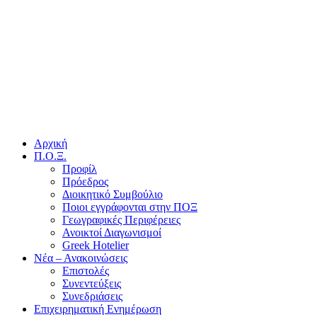
Αρχική
Π.Ο.Ξ.
Προφίλ
Πρόεδρος
Διοικητικό Συμβούλιο
Ποιοι εγγράφονται στην ΠΟΞ
Γεωγραφικές Περιφέρειες
Ανοικτοί Διαγωνισμoί
Greek Hotelier
Νέα – Ανακοινώσεις
Επιστολές
Συνεντεύξεις
Συνεδριάσεις
Επιχειρηματική Ενημέρωση