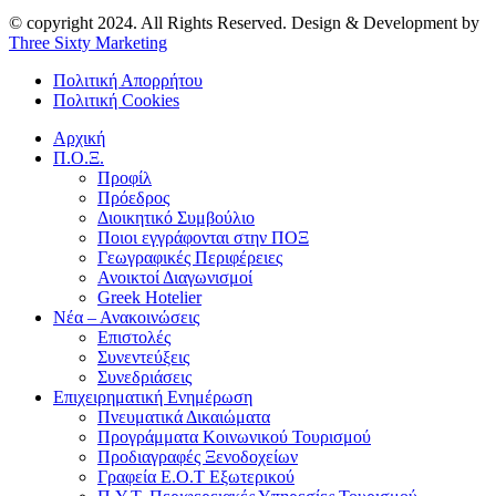
© copyright 2024. All Rights Reserved. Design & Development by
Three Sixty Marketing
Πολιτική Απορρήτου
Πολιτική Cookies
Αρχική
Π.Ο.Ξ.
Προφίλ
Πρόεδρος
Διοικητικό Συμβούλιο
Ποιοι εγγράφονται στην ΠΟΞ
Γεωγραφικές Περιφέρειες
Ανοικτοί Διαγωνισμoί
Greek Hotelier
Νέα – Ανακοινώσεις
Επιστολές
Συνεντεύξεις
Συνεδριάσεις
Επιχειρηματική Ενημέρωση
Πνευματικά Δικαιώματα
Προγράμματα Κοινωνικού Τουρισμού
Προδιαγραφές Ξενοδοχείων
Γραφεία Ε.Ο.Τ Εξωτερικού