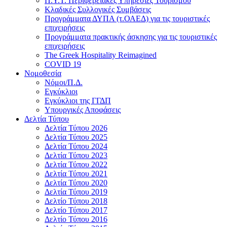
Π.Υ.Τ. Περιφερειακές Υπηρεσίες Τουρισμού
Κλαδικές Συλλογικές Συμβάσεις
Προγράμματα ΔΥΠΑ (τ.ΟΑΕΔ) για τις τουριστικές
επιχειρήσεις
Προγράμματα πρακτικής άσκησης για τις τουριστικές
επιχειρήσεις
The Greek Hospitality Reimagined
COVID 19
Νομοθεσία
Νόμοι/Π.Δ.
Εγκύκλιοι
Εγκύκλιοι της ΓΓΔΠ
Υπουργικές Αποφάσεις
Δελτία Τύπου
Δελτία Τύπου 2026
Δελτία Τύπου 2025
Δελτία Τύπου 2024
Δελτία Τύπου 2023
Δελτία Τύπου 2022
Δελτία Τύπου 2021
Δελτία Τύπου 2020
Δελτία Τύπου 2019
Δελτίο Τύπου 2018
Δελτίο Τύπου 2017
Δελτίο Τύπου 2016