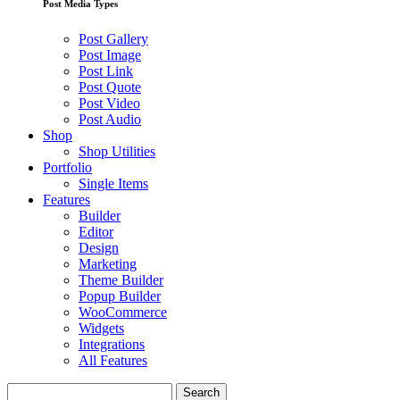
Post Media Types
Post Gallery
Post Image
Post Link
Post Quote
Post Video
Post Audio
Shop
Shop Utilities
Portfolio
Single Items
Features
Builder
Editor
Design
Marketing
Theme Builder
Popup Builder
WooCommerce
Widgets
Integrations
All Features
Search