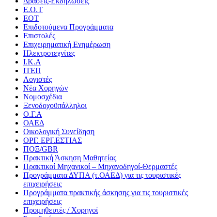
Δράσεις-Εκδηλώσεις
Ε.Ο.Τ
ΕΟΤ
Επιδοτούμενα Προγράμματα
Επιστολές
Επιχειρηματική Ενημέρωση
Ηλεκτροτεχνίτες
Ι.Κ.Α
ΙΤΕΠ
Λογιστές
Νέα Χορηγών
Νομοσχέδια
Ξενοδοχοϋπάλληλοι
Ο.Γ.Α
ΟΑΕΔ
Οικολογική Συνείδηση
ΟΡΓ. ΕΡΓ.ΕΣΤΙΑΣ
ΠΟΞ/GBR
Πρακτική Άσκηση Μαθητείας
Πρακτικοί Μηχανικοί – Μηχανοδηγοί-Θερμαστές
Προγράμματα ΔΥΠΑ (τ.ΟΑΕΔ) για τις τουριστικές
επιχειρήσεις
Προγράμματα πρακτικής άσκησης για τις τουριστικές
επιχειρήσεις
Προμηθευτές / Χορηγοί