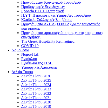
Προγράμματα Κοινωνικού Τουρισμού
Προδιαγραφές Ξενοδοχείων
Γραφεία Ε.Ο.Τ Εξωτερικού
Π.Υ.Τ. Περιφερειακές Υπηρεσίες Τουρισμού
Κλαδικές Συλλογικές Συμβάσεις
Προγράμματα ΔΥΠΑ (τ.ΟΑΕΔ) για τις τουριστικές
επιχειρήσεις
Προγράμματα πρακτικής άσκησης για τις τουριστικές
επιχειρήσεις
The Greek Hospitality Reimagined
COVID 19
Νομοθεσία
Νόμοι/Π.Δ.
Εγκύκλιοι
Εγκύκλιοι της ΓΓΔΠ
Υπουργικές Αποφάσεις
Δελτία Τύπου
Δελτία Τύπου 2026
Δελτία Τύπου 2025
Δελτία Τύπου 2024
Δελτία Τύπου 2023
Δελτία Τύπου 2022
Δελτία Τύπου 2021
Δελτία Τύπου 2020
Δελτία Τύπου 2019