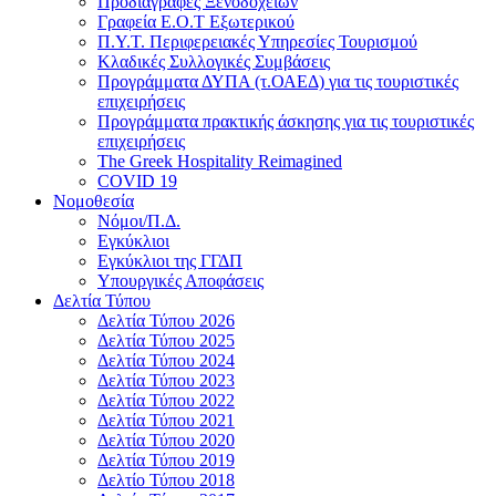
Προδιαγραφές Ξενοδοχείων
Γραφεία Ε.Ο.Τ Εξωτερικού
Π.Υ.Τ. Περιφερειακές Υπηρεσίες Τουρισμού
Κλαδικές Συλλογικές Συμβάσεις
Προγράμματα ΔΥΠΑ (τ.ΟΑΕΔ) για τις τουριστικές
επιχειρήσεις
Προγράμματα πρακτικής άσκησης για τις τουριστικές
επιχειρήσεις
The Greek Hospitality Reimagined
COVID 19
Νομοθεσία
Νόμοι/Π.Δ.
Εγκύκλιοι
Εγκύκλιοι της ΓΓΔΠ
Υπουργικές Αποφάσεις
Δελτία Τύπου
Δελτία Τύπου 2026
Δελτία Τύπου 2025
Δελτία Τύπου 2024
Δελτία Τύπου 2023
Δελτία Τύπου 2022
Δελτία Τύπου 2021
Δελτία Τύπου 2020
Δελτία Τύπου 2019
Δελτίο Τύπου 2018