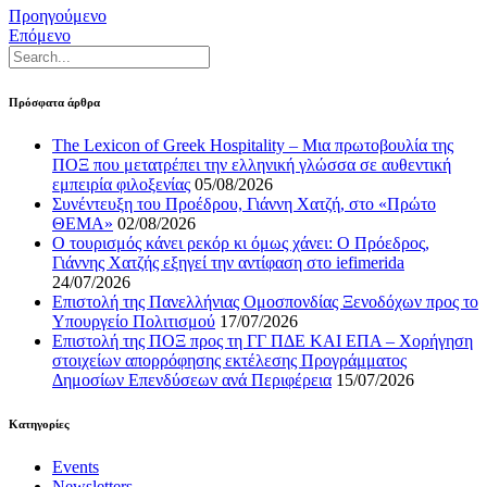
Προηγούμενο
Επόμενο
Πρόσφατα άρθρα
The Lexicon of Greek Hospitality – Μια πρωτοβουλία της
ΠΟΞ που μετατρέπει την ελληνική γλώσσα σε αυθεντική
εμπειρία φιλοξενίας
05/08/2026
Συνέντευξη του Προέδρου, Γιάννη Χατζή, στο «Πρώτο
ΘΕΜΑ»
02/08/2026
Ο τουρισμός κάνει ρεκόρ κι όμως χάνει: Ο Πρόεδρος,
Γιάννης Χατζής εξηγεί την αντίφαση στο iefimerida
24/07/2026
Επιστολή της Πανελλήνιας Ομοσπονδίας Ξενοδόχων προς το
Υπουργείο Πολιτισμού
17/07/2026
Επιστολή της ΠΟΞ προς τη ΓΓ ΠΔΕ ΚΑΙ ΕΠΑ – Χορήγηση
στοιχείων απορρόφησης εκτέλεσης Προγράμματος
Δημοσίων Επενδύσεων ανά Περιφέρεια
15/07/2026
Kατηγορίες
Events
Newsletters