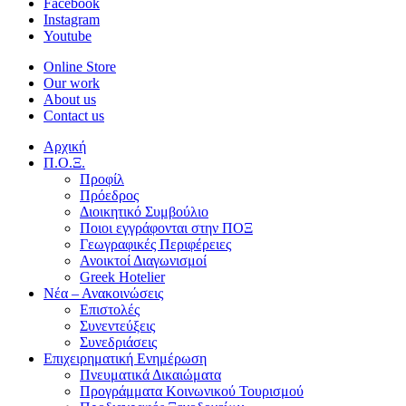
Facebook
Instagram
Youtube
Online Store
Our work
About us
Contact us
Αρχική
Π.Ο.Ξ.
Προφίλ
Πρόεδρος
Διοικητικό Συμβούλιο
Ποιοι εγγράφονται στην ΠΟΞ
Γεωγραφικές Περιφέρειες
Ανοικτοί Διαγωνισμoί
Greek Hotelier
Νέα – Ανακοινώσεις
Επιστολές
Συνεντεύξεις
Συνεδριάσεις
Επιχειρηματική Ενημέρωση
Πνευματικά Δικαιώματα
Προγράμματα Κοινωνικού Τουρισμού