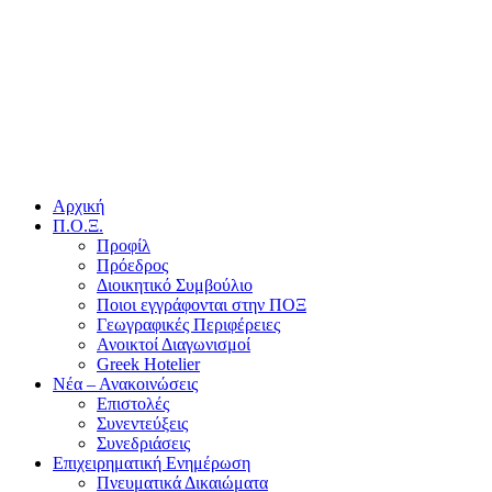
Αρχική
Π.Ο.Ξ.
Προφίλ
Πρόεδρος
Διοικητικό Συμβούλιο
Ποιοι εγγράφονται στην ΠΟΞ
Γεωγραφικές Περιφέρειες
Ανοικτοί Διαγωνισμoί
Greek Hotelier
Νέα – Ανακοινώσεις
Επιστολές
Συνεντεύξεις
Συνεδριάσεις
Επιχειρηματική Ενημέρωση
Πνευματικά Δικαιώματα