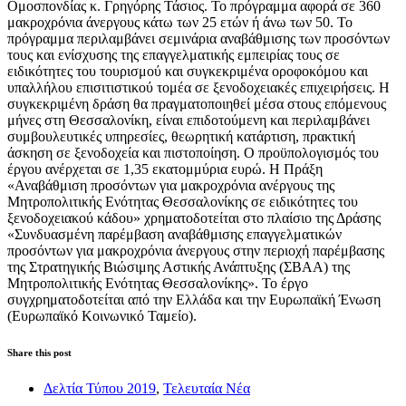
Ομοσπονδίας κ. Γρηγόρης Τάσιος. Το πρόγραμμα αφορά σε 360
μακροχρόνια άνεργους κάτω των 25 ετών ή άνω των 50. Το
πρόγραμμα περιλαμβάνει σεμινάρια αναβάθμισης των προσόντων
τους και ενίσχυσης της επαγγελματικής εμπειρίας τους σε
ειδικότητες του τουρισμού και συγκεκριμένα οροφοκόμου και
υπαλλήλου επισιτιστικού τομέα σε ξενοδοχειακές επιχειρήσεις. Η
συγκεκριμένη δράση θα πραγματοποιηθεί μέσα στους επόμενους
μήνες στη Θεσσαλονίκη, είναι επιδοτούμενη και περιλαμβάνει
συμβουλευτικές υπηρεσίες, θεωρητική κατάρτιση, πρακτική
άσκηση σε ξενοδοχεία και πιστοποίηση. Ο προϋπολογισμός του
έργου ανέρχεται σε 1,35 εκατομμύρια ευρώ. Η Πράξη
«Αναβάθμιση προσόντων για μακροχρόνια ανέργους της
Μητροπολιτικής Ενότητας Θεσσαλονίκης σε ειδικότητες του
ξενοδοχειακού κάδου» χρηματοδοτείται στο πλαίσιο της Δράσης
«Συνδυασμένη παρέμβαση αναβάθμισης επαγγελματικών
προσόντων για μακροχρόνια άνεργους στην περιοχή παρέμβασης
της Στρατηγικής Βιώσιμης Αστικής Ανάπτυξης (ΣΒΑΑ) της
Μητροπολιτικής Ενότητας Θεσσαλονίκης». Το έργο
συγχρηματοδοτείται από την Ελλάδα και την Ευρωπαϊκή Ένωση
(Ευρωπαϊκό Κοινωνικό Ταμείο).
Share this post
Δελτία Τύπου 2019
,
Τελευταία Νέα