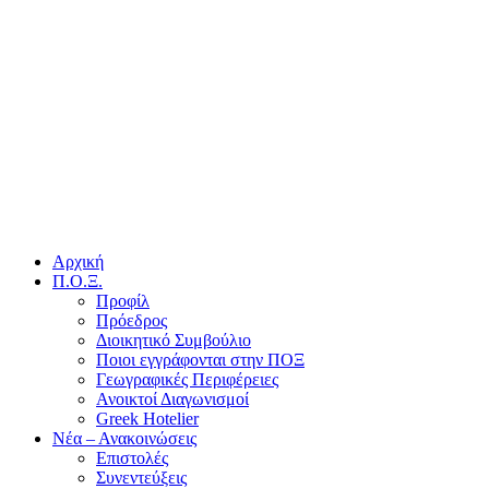
Αρχική
Π.Ο.Ξ.
Προφίλ
Πρόεδρος
Διοικητικό Συμβούλιο
Ποιοι εγγράφονται στην ΠΟΞ
Γεωγραφικές Περιφέρειες
Ανοικτοί Διαγωνισμoί
Greek Hotelier
Νέα – Ανακοινώσεις
Επιστολές
Συνεντεύξεις