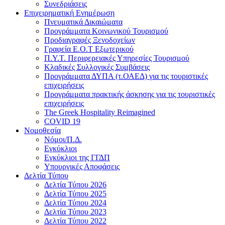
Συνεδριάσεις
Επιχειρηματική Ενημέρωση
Πνευματικά Δικαιώματα
Προγράμματα Κοινωνικού Τουρισμού
Προδιαγραφές Ξενοδοχείων
Γραφεία Ε.Ο.Τ Εξωτερικού
Π.Υ.Τ. Περιφερειακές Υπηρεσίες Τουρισμού
Κλαδικές Συλλογικές Συμβάσεις
Προγράμματα ΔΥΠΑ (τ.ΟΑΕΔ) για τις τουριστικές
επιχειρήσεις
Προγράμματα πρακτικής άσκησης για τις τουριστικές
επιχειρήσεις
The Greek Hospitality Reimagined
COVID 19
Νομοθεσία
Νόμοι/Π.Δ.
Εγκύκλιοι
Εγκύκλιοι της ΓΓΔΠ
Υπουργικές Αποφάσεις
Δελτία Τύπου
Δελτία Τύπου 2026
Δελτία Τύπου 2025
Δελτία Τύπου 2024
Δελτία Τύπου 2023
Δελτία Τύπου 2022