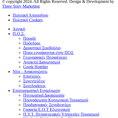
© copyright 2024. All Rights Reserved. Design & Development by
Three Sixty Marketing
Πολιτική Απορρήτου
Πολιτική Cookies
Αρχική
Π.Ο.Ξ.
Προφίλ
Πρόεδρος
Διοικητικό Συμβούλιο
Ποιοι εγγράφονται στην ΠΟΞ
Γεωγραφικές Περιφέρειες
Ανοικτοί Διαγωνισμoί
Greek Hotelier
Νέα – Ανακοινώσεις
Επιστολές
Συνεντεύξεις
Συνεδριάσεις
Επιχειρηματική Ενημέρωση
Πνευματικά Δικαιώματα
Προγράμματα Κοινωνικού Τουρισμού
Προδιαγραφές Ξενοδοχείων
Γραφεία Ε.Ο.Τ Εξωτερικού
Π.Υ.Τ. Περιφερειακές Υπηρεσίες Τουρισμού