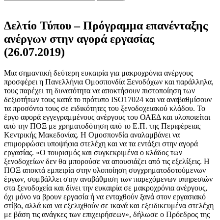
Δελτίο Τύπου – Πρόγραμμα επανένταξης
ανέργων στην αγορά εργασίας
(26.07.2019)
Μια σημαντική δεύτερη ευκαιρία για μακροχρόνια ανέργους
προσφέρει η Πανελλήνια Ομοσπονδία Ξενοδόχων και παράλληλα,
τους παρέχει τη δυνατότητα να αποκτήσουν πιστοποίηση των
δεξιοτήτων τους κατά το πρότυπο ISO17024 και να αναβαθμίσουν
τα προσόντα τους σε ειδικότητες του ξενοδοχειακού κλάδου. Το
έργο αφορά εγγεγραμμένους ανέργους του ΟΑΕΔ και υλοποιείται
από την ΠΟΞ με χρηματοδότηση από το Ε.Π. της Περιφέρειας
Κεντρικής Μακεδονίας. Η Ομοσπονδία αναλαμβάνει να
επιμορφώσει υποψήφια στελέχη και να τα εντάξει στην αγορά
εργασίας. «Ο τουρισμός και συγκεκριμένα ο κλάδος των
ξενοδοχείων δεν θα μπορούσε να απουσιάζει από τις εξελίξεις. Η
ΠΟΞ αποκτά εμπειρία στην υλοποίηση συγχρηματοδοτούμενων
έργων, συμβάλλει στην αναβάθμιση των παρεχόμενων υπηρεσιών
στα ξενοδοχεία και δίνει την ευκαιρία σε μακροχρόνια ανέργους,
όχι μόνο να βρουν εργασία ή να ενταχθούν ξανά στον εργασιακό
στίβο, αλλά και να εξελιχθούν σε ικανά και εξειδικευμένα στελέχη
με βάση τις ανάγκες των επιχειρήσεων», δήλωσε ο Πρόεδρος της