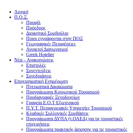
Αρχική
Π.Ο.Ξ.
Προφίλ
Πρόεδρος
Διοικητικό Συμβούλιο
Ποιοι εγγράφονται στην ΠΟΞ
Γεωγραφικές Περιφέρειες
Ανοικτοί Διαγωνισμoί
Greek Hotelier
Νέα – Ανακοινώσεις
Επιστολές
Συνεντεύξεις
Συνεδριάσεις
Επιχειρηματική Ενημέρωση
Πνευματικά Δικαιώματα
Προγράμματα Κοινωνικού Τουρισμού
Προδιαγραφές Ξενοδοχείων
Γραφεία Ε.Ο.Τ Εξωτερικού
Π.Υ.Τ. Περιφερειακές Υπηρεσίες Τουρισμού
Κλαδικές Συλλογικές Συμβάσεις
Προγράμματα ΔΥΠΑ (τ.ΟΑΕΔ) για τις τουριστικές
επιχειρήσεις
Προγράμματα πρακτικής άσκησης για τις τουριστικές