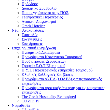
Πρόεδρος
Διοικητικό Συμβούλιο
Ποιοι εγγράφονται στην ΠΟΞ
Γεωγραφικές Περιφέρειες
Ανοικτοί Διαγωνισμoί
Greek Hotelier
Νέα – Ανακοινώσεις
Επιστολές
Συνεντεύξεις
Συνεδριάσεις
Επιχειρηματική Ενημέρωση
Πνευματικά Δικαιώματα
Προγράμματα Κοινωνικού Τουρισμού
Προδιαγραφές Ξενοδοχείων
Γραφεία Ε.Ο.Τ Εξωτερικού
Π.Υ.Τ. Περιφερειακές Υπηρεσίες Τουρισμού
Κλαδικές Συλλογικές Συμβάσεις
Προγράμματα ΔΥΠΑ (τ.ΟΑΕΔ) για τις τουριστικές
επιχειρήσεις
Προγράμματα πρακτικής άσκησης για τις τουριστικές
επιχειρήσεις
The Greek Hospitality Reimagined
COVID 19
Νομοθεσία
Νόμοι/Π.Δ.