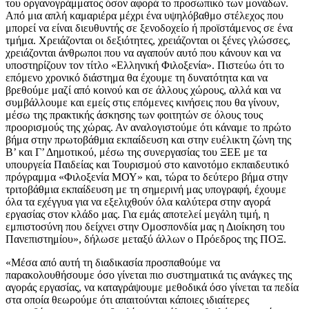
του οργανογράμματος όσον αφορά το προσωπικό των μονάδων.
Από μια απλή καμαριέρα μέχρι ένα υψηλόβαθμο στέλεχος που
μπορεί να είναι διευθυντής σε ξενοδοχείο ή προϊστάμενος σε ένα
τμήμα. Χρειάζονται οι δεξιότητες, χρειάζονται οι ξένες γλώσσες,
χρειάζονται άνθρωποι που να αγαπούν αυτό που κάνουν και να
υποστηρίζουν τον τίτλο «Ελληνική Φιλοξενία». Πιστεύω ότι το
επόμενο χρονικό διάστημα θα έχουμε τη δυνατότητα και να
βρεθούμε μαζί από κοινού και σε άλλους χώρους, αλλά και να
συμβάλλουμε και εμείς στις επόμενες κινήσεις που θα γίνουν,
μέσω της πρακτικής άσκησης των φοιτητών σε όλους τους
προορισμούς της χώρας. Αν αναλογιστούμε ότι κάναμε το πρώτο
βήμα στην πρωτοβάθμια εκπαίδευση και στην ευέλικτη ζώνη της
Β’ και Γ’ Δημοτικού, μέσω της συνεργασίας του ΞΕΕ με τα
υπουργεία Παιδείας και Τουρισμού στο καινοτόμο εκπαιδευτικό
πρόγραμμα «Φιλοξενία ΜΟΥ» και, τώρα το δεύτερο βήμα στην
τριτοβάθμια εκπαίδευση με τη σημερινή μας υπογραφή, έχουμε
όλα τα εχέγγυα για να εξελιχθούν όλα καλύτερα στην αγορά
εργασίας στον κλάδο μας. Για εμάς αποτελεί μεγάλη τιμή, η
εμπιστοσύνη που δείχνει στην Ομοσπονδία μας η Διοίκηση του
Πανεπιστημίου», δήλωσε μεταξύ άλλων ο Πρόεδρος της ΠΟΞ.
«Μέσα από αυτή τη διαδικασία προσπαθούμε να
παρακολουθήσουμε όσο γίνεται πιο συστηματικά τις ανάγκες της
αγοράς εργασίας, να καταγράψουμε μεθοδικά όσο γίνεται τα πεδία
στα οποία θεωρούμε ότι απαιτούνται κάποιες ιδιαίτερες