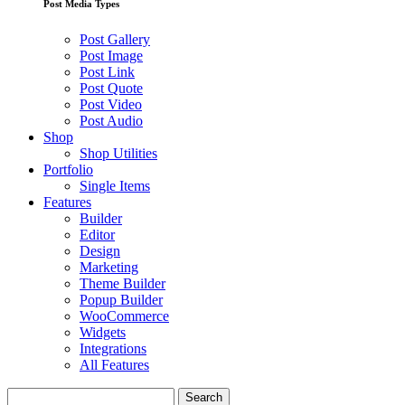
Post Media Types
Post Gallery
Post Image
Post Link
Post Quote
Post Video
Post Audio
Shop
Shop Utilities
Portfolio
Single Items
Features
Builder
Editor
Design
Marketing
Theme Builder
Popup Builder
WooCommerce
Widgets
Integrations
All Features
Search