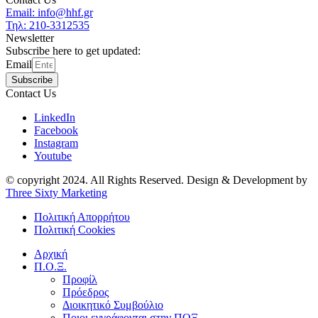
Email: info@hhf.gr
Τηλ: 210-3312535
Newsletter
Subscribe here to get updated:
Email
Subscribe
Contact Us
LinkedIn
Facebook
Instagram
Youtube
© copyright 2024. All Rights Reserved. Design & Development by
Three Sixty Marketing
Πολιτική Απορρήτου
Πολιτική Cookies
Αρχική
Π.Ο.Ξ.
Προφίλ
Πρόεδρος
Διοικητικό Συμβούλιο
Ποιοι εγγράφονται στην ΠΟΞ