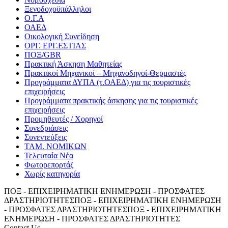
Ξενοδοχοϋπάλληλοι
Ο.Γ.Α
ΟΑΕΔ
Οικολογική Συνείδηση
ΟΡΓ. ΕΡΓ.ΕΣΤΙΑΣ
ΠΟΞ/GBR
Πρακτική Άσκηση Μαθητείας
Πρακτικοί Μηχανικοί – Μηχανοδηγοί-Θερμαστές
Προγράμματα ΔΥΠΑ (τ.ΟΑΕΔ) για τις τουριστικές
επιχειρήσεις
Προγράμματα πρακτικής άσκησης για τις τουριστικές
επιχειρήσεις
Προμηθευτές / Χορηγοί
Συνεδριάσεις
Συνεντεύξεις
ΤΑΜ. ΝΟΜΙΚΩΝ
Τελευταία Νέα
Φωτορεπορτάζ
Χωρίς κατηγορία
ΠΟΞ - ΕΠΙΧΕΙΡΗΜΑΤΙΚΗ ΕΝΗΜΕΡΩΣΗ - ΠΡΟΣΦΑΤΕΣ
ΔΡΑΣΤΗΡΙΟΤΗΤΕΣ
ΠΟΞ - ΕΠΙΧΕΙΡΗΜΑΤΙΚΗ ΕΝΗΜΕΡΩΣΗ
- ΠΡΟΣΦΑΤΕΣ ΔΡΑΣΤΗΡΙΟΤΗΤΕΣ
ΠΟΞ - ΕΠΙΧΕΙΡΗΜΑΤΙΚΗ
ΕΝΗΜΕΡΩΣΗ - ΠΡΟΣΦΑΤΕΣ ΔΡΑΣΤΗΡΙΟΤΗΤΕΣ
Contact Us