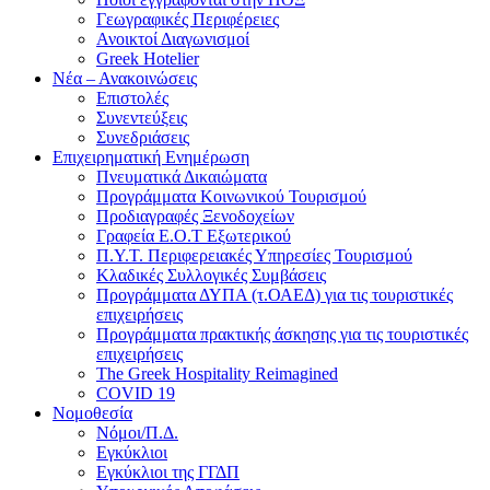
Γεωγραφικές Περιφέρειες
Ανοικτοί Διαγωνισμoί
Greek Hotelier
Νέα – Ανακοινώσεις
Επιστολές
Συνεντεύξεις
Συνεδριάσεις
Επιχειρηματική Ενημέρωση
Πνευματικά Δικαιώματα
Προγράμματα Κοινωνικού Τουρισμού
Προδιαγραφές Ξενοδοχείων
Γραφεία Ε.Ο.Τ Εξωτερικού
Π.Υ.Τ. Περιφερειακές Υπηρεσίες Τουρισμού
Κλαδικές Συλλογικές Συμβάσεις
Προγράμματα ΔΥΠΑ (τ.ΟΑΕΔ) για τις τουριστικές
επιχειρήσεις
Προγράμματα πρακτικής άσκησης για τις τουριστικές
επιχειρήσεις
The Greek Hospitality Reimagined
COVID 19
Νομοθεσία
Νόμοι/Π.Δ.
Εγκύκλιοι
Εγκύκλιοι της ΓΓΔΠ