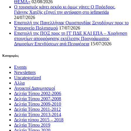
ΘΕΜΑ»
02/08/2026
Ο τουρισμός κάνει ρεκόρ κι όμως χάνει: Ο Πρόεδρος,
Γιάννης Χατζής εξηγεί την αντίφαση στο iefimerida
24/07/2026
Επιστολή της Πανελλήνιας Ομοσπονδίας Ξενοδόχων προς το
Υπουργείο Πολιτισμού
17/07/2026
Επιστολή της ΠΟΞ προς τη ΓΓ ΠΔΕ ΚΑΙ ΕΠΑ – Χορήγηση
στοιχείων απορρόφησης εκτέλεσης Προγράμματος
Δημοσίων Επενδύσεων ανά Περιφέρεια
15/07/2026
Kατηγορίες
Events
Newsletters
Uncategorized
Αλλα
Ανοικτοί Διαγωνισμoί
Δελτία Τύπου 2002-2006
Δελτία Τύπου 2007-2008
Δελτία Τύπου 2009-2010
Δελτία Τύπου 2011-2012
Δελτία Τύπου 2013-2014
Δελτία τύπου 2015 – 2018
Δελτία Τύπου 2019
Δελτία Τύπου 2020