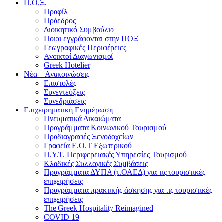
Π.Ο.Ξ.
Προφίλ
Πρόεδρος
Διοικητικό Συμβούλιο
Ποιοι εγγράφονται στην ΠΟΞ
Γεωγραφικές Περιφέρειες
Ανοικτοί Διαγωνισμoί
Greek Hotelier
Νέα – Ανακοινώσεις
Επιστολές
Συνεντεύξεις
Συνεδριάσεις
Επιχειρηματική Ενημέρωση
Πνευματικά Δικαιώματα
Προγράμματα Κοινωνικού Τουρισμού
Προδιαγραφές Ξενοδοχείων
Γραφεία Ε.Ο.Τ Εξωτερικού
Π.Υ.Τ. Περιφερειακές Υπηρεσίες Τουρισμού
Κλαδικές Συλλογικές Συμβάσεις
Προγράμματα ΔΥΠΑ (τ.ΟΑΕΔ) για τις τουριστικές
επιχειρήσεις
Προγράμματα πρακτικής άσκησης για τις τουριστικές
επιχειρήσεις
The Greek Hospitality Reimagined
COVID 19