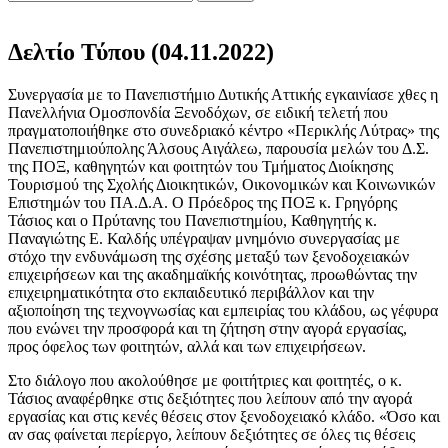
Δελτίο Τύπου (04.11.2022)
Συνεργασία με το Πανεπιστήμιο Δυτικής Αττικής εγκαινίασε χθες η
Πανελλήνια Ομοσπονδία Ξενοδόχων, σε ειδική τελετή που
πραγματοποιήθηκε στο συνεδριακό κέντρο «Περικλής Λύτρας» της
Πανεπιστημιούπολης Άλσους Αιγάλεω, παρουσία μελών του Δ.Σ.
της ΠΟΞ, καθηγητών και φοιτητών του Τμήματος Διοίκησης
Τουρισμού της Σχολής Διοικητικών, Οικονομικών και Κοινωνικών
Επιστημών του ΠΑ.Δ.Α. Ο Πρόεδρος της ΠΟΞ κ. Γρηγόρης
Τάσιος και ο Πρύτανης του Πανεπιστημίου, Καθηγητής κ.
Παναγιώτης Ε. Καλδής υπέγραψαν μνημόνιο συνεργασίας με
στόχο την ενδυνάμωση της σχέσης μεταξύ των ξενοδοχειακών
επιχειρήσεων και της ακαδημαϊκής κοινότητας, προωθώντας την
επιχειρηματικότητα στο εκπαιδευτικό περιβάλλον και την
αξιοποίηση της τεχνογνωσίας και εμπειρίας του κλάδου, ως γέφυρα
που ενώνει την προσφορά και τη ζήτηση στην αγορά εργασίας,
προς όφελος των φοιτητών, αλλά και των επιχειρήσεων.
Στο διάλογο που ακολούθησε με φοιτήτριες και φοιτητές, ο κ.
Τάσιος αναφέρθηκε στις δεξιότητες που λείπουν από την αγορά
εργασίας και στις κενές θέσεις στον ξενοδοχειακό κλάδο. «Όσο και
αν σας φαίνεται περίεργο, λείπουν δεξιότητες σε όλες τις θέσεις