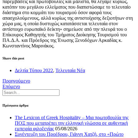
παρεμβάσεις και πρωτοβουλίες και μάλιστα, θα λέγαμε κυρίως,
κατόπιν του μεγάλου ελλείματος που διαπιστώσαμε το τελευταίο
διάστημα στο κομμάτι του τουρισμού όσον αφορά τους
απασχολούμενους, αλλά κυρίως της αντιστοίχισης δεξιοτήτων στη
χώρα μας, η οποία δυστυχώς κατατάσσεται τελευταία στον
αντίστοιχο ευρωπαϊκό δείκτη» σημείωσε από την πλευρά του ο
Επίκουρος Καθηγητής του Τμήματος Διοίκησης Τουρισμού του
ΠΑ.Δ.Α. και Πρόεδρος της Ένωσης Ξενοδόχων Αρκαδίας κ.
Κωνσταντίνος Μαρινάκος.
Share this post
Δελτία Τύπου 2022
,
Τελευταία Νέα
Προηγούμενο
Επόμενο
Πρόσφατα άρθρα
The Lexicon of Greek Hospitality – Μια πρωτοβουλία της
ΠΟΞ που μετατρέπει την ελληνική γλώσσα σε αυθεντική
εμπειρία φιλοξενίας
05/08/2026
Συνέντευξη του Προέδρου, Γιάννη Χατζή, στο «Πρώτο