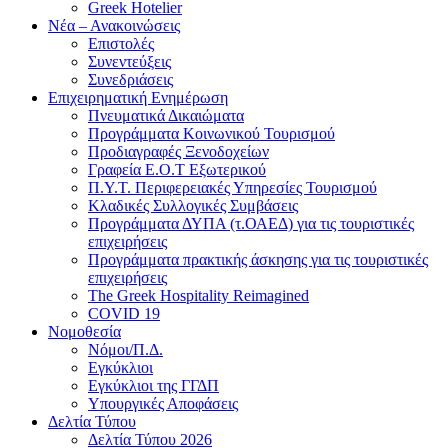
Greek Hotelier
Νέα – Ανακοινώσεις
Επιστολές
Συνεντεύξεις
Συνεδριάσεις
Επιχειρηματική Ενημέρωση
Πνευματικά Δικαιώματα
Προγράμματα Κοινωνικού Τουρισμού
Προδιαγραφές Ξενοδοχείων
Γραφεία Ε.Ο.Τ Εξωτερικού
Π.Υ.Τ. Περιφερειακές Υπηρεσίες Τουρισμού
Κλαδικές Συλλογικές Συμβάσεις
Προγράμματα ΔΥΠΑ (τ.ΟΑΕΔ) για τις τουριστικές
επιχειρήσεις
Προγράμματα πρακτικής άσκησης για τις τουριστικές
επιχειρήσεις
The Greek Hospitality Reimagined
COVID 19
Νομοθεσία
Νόμοι/Π.Δ.
Εγκύκλιοι
Εγκύκλιοι της ΓΓΔΠ
Υπουργικές Αποφάσεις
Δελτία Τύπου
Δελτία Τύπου 2026