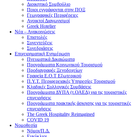
Διοικητικό Συμβούλιο
Ποιοι εγγράφονται στην ΠΟΞ
Γεωγραφικές Περιφέρειες
Ανοικτοί Διαγωνισμoί
Greek Hotelier
Νέα – Ανακοινώσεις
Επιστολές
Συνεντεύξεις
Συνεδριάσεις
Επιχειρηματική Ενημέρωση
Πνευματικά Δικαιώματα
Προγράμματα Κοινωνικού Τουρισμού
Προδιαγραφές Ξενοδοχείων
Γραφεία Ε.Ο.Τ Εξωτερικού
Π.Υ.Τ. Περιφερειακές Υπηρεσίες Τουρισμού
Κλαδικές Συλλογικές Συμβάσεις
Προγράμματα ΔΥΠΑ (τ.ΟΑΕΔ) για τις τουριστικές
επιχειρήσεις
Προγράμματα πρακτικής άσκησης για τις τουριστικές
επιχειρήσεις
The Greek Hospitality Reimagined
COVID 19
Νομοθεσία
Νόμοι/Π.Δ.
Εγκύκλιοι