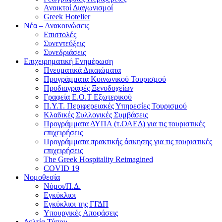
Ανοικτοί Διαγωνισμoί
Greek Hotelier
Νέα – Ανακοινώσεις
Επιστολές
Συνεντεύξεις
Συνεδριάσεις
Επιχειρηματική Ενημέρωση
Πνευματικά Δικαιώματα
Προγράμματα Κοινωνικού Τουρισμού
Προδιαγραφές Ξενοδοχείων
Γραφεία Ε.Ο.Τ Εξωτερικού
Π.Υ.Τ. Περιφερειακές Υπηρεσίες Τουρισμού
Κλαδικές Συλλογικές Συμβάσεις
Προγράμματα ΔΥΠΑ (τ.ΟΑΕΔ) για τις τουριστικές
επιχειρήσεις
Προγράμματα πρακτικής άσκησης για τις τουριστικές
επιχειρήσεις
The Greek Hospitality Reimagined
COVID 19
Νομοθεσία
Νόμοι/Π.Δ.
Εγκύκλιοι
Εγκύκλιοι της ΓΓΔΠ
Υπουργικές Αποφάσεις
Δελτία Τύπου