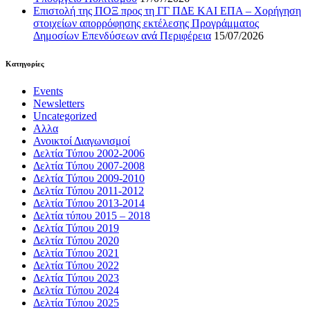
Επιστολή της ΠΟΞ προς τη ΓΓ ΠΔΕ ΚΑΙ ΕΠΑ – Χορήγηση
στοιχείων απορρόφησης εκτέλεσης Προγράμματος
Δημοσίων Επενδύσεων ανά Περιφέρεια
15/07/2026
Kατηγορίες
Events
Newsletters
Uncategorized
Αλλα
Ανοικτοί Διαγωνισμoί
Δελτία Τύπου 2002-2006
Δελτία Τύπου 2007-2008
Δελτία Τύπου 2009-2010
Δελτία Τύπου 2011-2012
Δελτία Τύπου 2013-2014
Δελτία τύπου 2015 – 2018
Δελτία Τύπου 2019
Δελτία Τύπου 2020
Δελτία Τύπου 2021
Δελτία Τύπου 2022
Δελτία Τύπου 2023
Δελτία Τύπου 2024
Δελτία Τύπου 2025