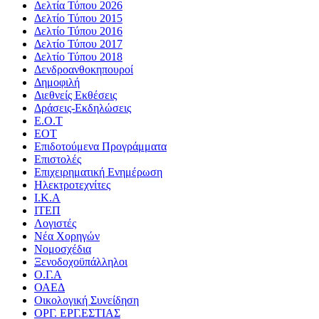
Δελτία Τύπου 2026
Δελτίο Τύπου 2015
Δελτίο Τύπου 2016
Δελτίο Τύπου 2017
Δελτίο Τύπου 2018
Δενδροανθοκηπουροί
Δημοφιλή
Διεθνείς Εκθέσεις
Δράσεις-Εκδηλώσεις
Ε.Ο.Τ
ΕΟΤ
Επιδοτούμενα Προγράμματα
Επιστολές
Επιχειρηματική Ενημέρωση
Ηλεκτροτεχνίτες
Ι.Κ.Α
ΙΤΕΠ
Λογιστές
Νέα Χορηγών
Νομοσχέδια
Ξενοδοχοϋπάλληλοι
Ο.Γ.Α
ΟΑΕΔ
Οικολογική Συνείδηση
ΟΡΓ. ΕΡΓ.ΕΣΤΙΑΣ