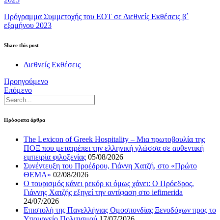
Πρόγραμμα Συμμετοχής του ΕΟΤ σε Διεθνείς Εκθέσεις β΄
εξαμήνου 2023
Share this post
Διεθνείς Εκθέσεις
Προηγούμενο
Επόμενο
Πρόσφατα άρθρα
The Lexicon of Greek Hospitality – Μια πρωτοβουλία της
ΠΟΞ που μετατρέπει την ελληνική γλώσσα σε αυθεντική
εμπειρία φιλοξενίας
05/08/2026
Συνέντευξη του Προέδρου, Γιάννη Χατζή, στο «Πρώτο
ΘΕΜΑ»
02/08/2026
Ο τουρισμός κάνει ρεκόρ κι όμως χάνει: Ο Πρόεδρος,
Γιάννης Χατζής εξηγεί την αντίφαση στο iefimerida
24/07/2026
Επιστολή της Πανελλήνιας Ομοσπονδίας Ξενοδόχων προς το
Υπουργείο Πολιτισμού
17/07/2026