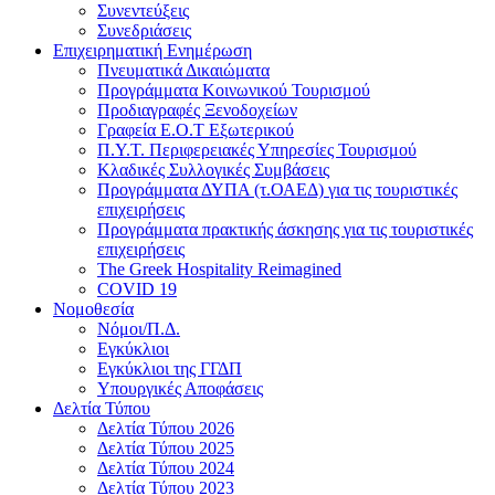
Συνεντεύξεις
Συνεδριάσεις
Επιχειρηματική Ενημέρωση
Πνευματικά Δικαιώματα
Προγράμματα Κοινωνικού Τουρισμού
Προδιαγραφές Ξενοδοχείων
Γραφεία Ε.Ο.Τ Εξωτερικού
Π.Υ.Τ. Περιφερειακές Υπηρεσίες Τουρισμού
Κλαδικές Συλλογικές Συμβάσεις
Προγράμματα ΔΥΠΑ (τ.ΟΑΕΔ) για τις τουριστικές
επιχειρήσεις
Προγράμματα πρακτικής άσκησης για τις τουριστικές
επιχειρήσεις
The Greek Hospitality Reimagined
COVID 19
Νομοθεσία
Νόμοι/Π.Δ.
Εγκύκλιοι
Εγκύκλιοι της ΓΓΔΠ
Υπουργικές Αποφάσεις
Δελτία Τύπου
Δελτία Τύπου 2026
Δελτία Τύπου 2025
Δελτία Τύπου 2024
Δελτία Τύπου 2023