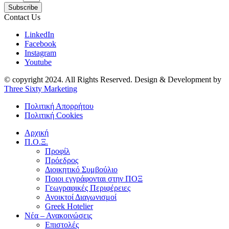
Subscribe
Contact Us
LinkedIn
Facebook
Instagram
Youtube
© copyright 2024. All Rights Reserved. Design & Development by
Three Sixty Marketing
Πολιτική Απορρήτου
Πολιτική Cookies
Αρχική
Π.Ο.Ξ.
Προφίλ
Πρόεδρος
Διοικητικό Συμβούλιο
Ποιοι εγγράφονται στην ΠΟΞ
Γεωγραφικές Περιφέρειες
Ανοικτοί Διαγωνισμoί
Greek Hotelier
Νέα – Ανακοινώσεις
Επιστολές