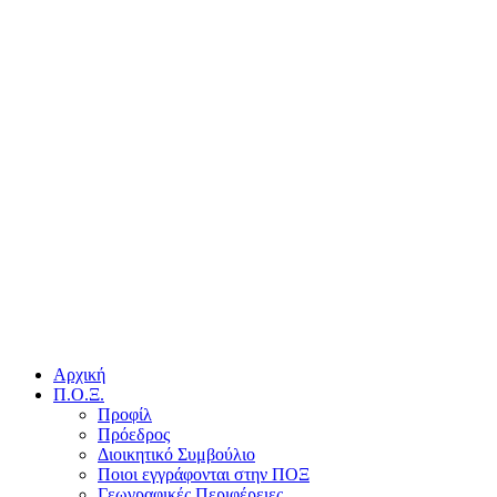
Αρχική
Π.Ο.Ξ.
Προφίλ
Πρόεδρος
Διοικητικό Συμβούλιο
Ποιοι εγγράφονται στην ΠΟΞ
Γεωγραφικές Περιφέρειες