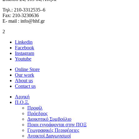
Τηλ.: 210-3312535–6
Fax: 210-3230636
E- mail : info@hhf.gr
2
Linkedin
Facebook
Instagram
Youtube
Online Store
Our work
About us
Contact us
Αρχική
Π.Ο.Ξ.
Προφίλ
Πρόεδρος
Διοικητικό Συμβούλιο
Ποιοι εγγράφονται στην ΠΟΞ
Γεωγραφικές Περιφέρειες
Ανοικτοί Διαγωνισμoί