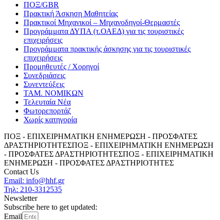
ΠΟΞ/GBR
Πρακτική Άσκηση Μαθητείας
Πρακτικοί Μηχανικοί – Μηχανοδηγοί-Θερμαστές
Προγράμματα ΔΥΠΑ (τ.ΟΑΕΔ) για τις τουριστικές
επιχειρήσεις
Προγράμματα πρακτικής άσκησης για τις τουριστικές
επιχειρήσεις
Προμηθευτές / Χορηγοί
Συνεδριάσεις
Συνεντεύξεις
ΤΑΜ. ΝΟΜΙΚΩΝ
Τελευταία Νέα
Φωτορεπορτάζ
Χωρίς κατηγορία
ΠΟΞ - ΕΠΙΧΕΙΡΗΜΑΤΙΚΗ ΕΝΗΜΕΡΩΣΗ - ΠΡΟΣΦΑΤΕΣ
ΔΡΑΣΤΗΡΙΟΤΗΤΕΣ
ΠΟΞ - ΕΠΙΧΕΙΡΗΜΑΤΙΚΗ ΕΝΗΜΕΡΩΣΗ
- ΠΡΟΣΦΑΤΕΣ ΔΡΑΣΤΗΡΙΟΤΗΤΕΣ
ΠΟΞ - ΕΠΙΧΕΙΡΗΜΑΤΙΚΗ
ΕΝΗΜΕΡΩΣΗ - ΠΡΟΣΦΑΤΕΣ ΔΡΑΣΤΗΡΙΟΤΗΤΕΣ
Contact Us
Email: info@hhf.gr
Τηλ: 210-3312535
Newsletter
Subscribe here to get updated:
Email