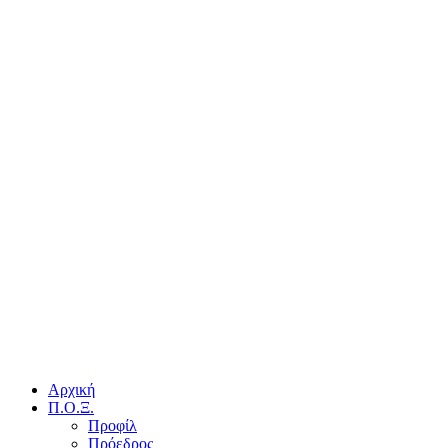
Αρχική
Π.Ο.Ξ.
Προφίλ
Πρόεδρος