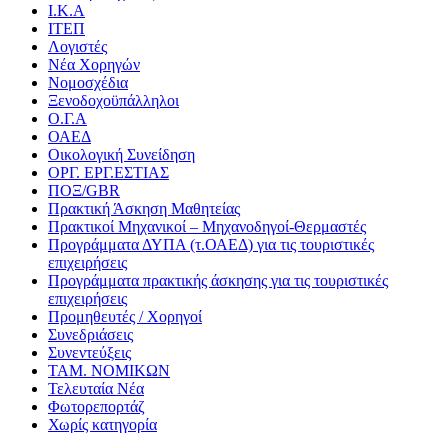
Ι.Κ.Α
ΙΤΕΠ
Λογιστές
Νέα Χορηγών
Νομοσχέδια
Ξενοδοχοϋπάλληλοι
Ο.Γ.Α
ΟΑΕΔ
Οικολογική Συνείδηση
ΟΡΓ. ΕΡΓ.ΕΣΤΙΑΣ
ΠΟΞ/GBR
Πρακτική Άσκηση Μαθητείας
Πρακτικοί Μηχανικοί – Μηχανοδηγοί-Θερμαστές
Προγράμματα ΔΥΠΑ (τ.ΟΑΕΔ) για τις τουριστικές
επιχειρήσεις
Προγράμματα πρακτικής άσκησης για τις τουριστικές
επιχειρήσεις
Προμηθευτές / Χορηγοί
Συνεδριάσεις
Συνεντεύξεις
ΤΑΜ. ΝΟΜΙΚΩΝ
Τελευταία Νέα
Φωτορεπορτάζ
Χωρίς κατηγορία