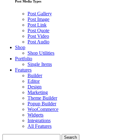
Post Media Types
Post Gallery
Post Image
Post Link
Post Quote
Post Video
Post Audio
Shop
Shop Utilities
Portfolio
Single Items
Features
Builder
Editor
Design
Marketing
Theme Builder
Popup Builder
WooCommerce
Widgets
Integrations
All Features
Search