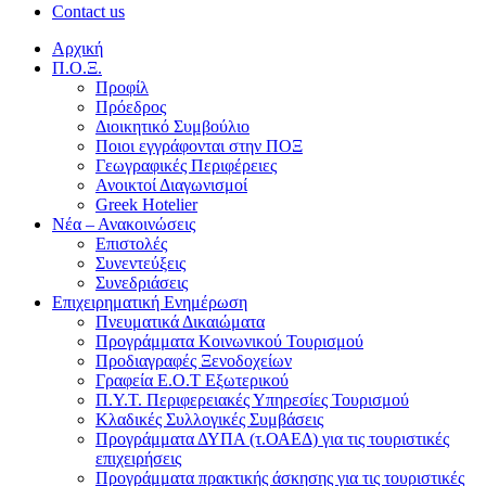
Contact us
Αρχική
Π.Ο.Ξ.
Προφίλ
Πρόεδρος
Διοικητικό Συμβούλιο
Ποιοι εγγράφονται στην ΠΟΞ
Γεωγραφικές Περιφέρειες
Ανοικτοί Διαγωνισμoί
Greek Hotelier
Νέα – Ανακοινώσεις
Επιστολές
Συνεντεύξεις
Συνεδριάσεις
Επιχειρηματική Ενημέρωση
Πνευματικά Δικαιώματα
Προγράμματα Κοινωνικού Τουρισμού
Προδιαγραφές Ξενοδοχείων
Γραφεία Ε.Ο.Τ Εξωτερικού
Π.Υ.Τ. Περιφερειακές Υπηρεσίες Τουρισμού
Κλαδικές Συλλογικές Συμβάσεις
Προγράμματα ΔΥΠΑ (τ.ΟΑΕΔ) για τις τουριστικές
επιχειρήσεις
Προγράμματα πρακτικής άσκησης για τις τουριστικές