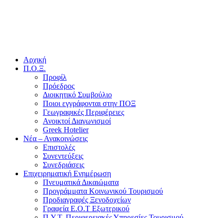
Αρχική
Π.Ο.Ξ.
Προφίλ
Πρόεδρος
Διοικητικό Συμβούλιο
Ποιοι εγγράφονται στην ΠΟΞ
Γεωγραφικές Περιφέρειες
Ανοικτοί Διαγωνισμoί
Greek Hotelier
Νέα – Ανακοινώσεις
Επιστολές
Συνεντεύξεις
Συνεδριάσεις
Επιχειρηματική Ενημέρωση
Πνευματικά Δικαιώματα
Προγράμματα Κοινωνικού Τουρισμού
Προδιαγραφές Ξενοδοχείων
Γραφεία Ε.Ο.Τ Εξωτερικού
Π.Υ.Τ. Περιφερειακές Υπηρεσίες Τουρισμού