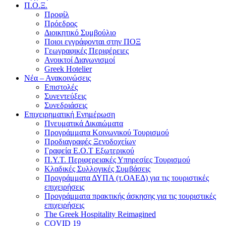
Π.Ο.Ξ.
Προφίλ
Πρόεδρος
Διοικητικό Συμβούλιο
Ποιοι εγγράφονται στην ΠΟΞ
Γεωγραφικές Περιφέρειες
Ανοικτοί Διαγωνισμoί
Greek Hotelier
Νέα – Ανακοινώσεις
Επιστολές
Συνεντεύξεις
Συνεδριάσεις
Επιχειρηματική Ενημέρωση
Πνευματικά Δικαιώματα
Προγράμματα Κοινωνικού Τουρισμού
Προδιαγραφές Ξενοδοχείων
Γραφεία Ε.Ο.Τ Εξωτερικού
Π.Υ.Τ. Περιφερειακές Υπηρεσίες Τουρισμού
Κλαδικές Συλλογικές Συμβάσεις
Προγράμματα ΔΥΠΑ (τ.ΟΑΕΔ) για τις τουριστικές
επιχειρήσεις
Προγράμματα πρακτικής άσκησης για τις τουριστικές
επιχειρήσεις
The Greek Hospitality Reimagined
COVID 19