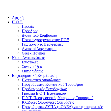
Αρχική
Π.Ο.Ξ.
Προφίλ
Πρόεδρος
Διοικητικό Συμβούλιο
Ποιοι εγγράφονται στην ΠΟΞ
Γεωγραφικές Περιφέρειες
Ανοικτοί Διαγωνισμoί
Greek Hotelier
Νέα – Ανακοινώσεις
Επιστολές
Συνεντεύξεις
Συνεδριάσεις
Επιχειρηματική Ενημέρωση
Πνευματικά Δικαιώματα
Προγράμματα Κοινωνικού Τουρισμού
Προδιαγραφές Ξενοδοχείων
Γραφεία Ε.Ο.Τ Εξωτερικού
Π.Υ.Τ. Περιφερειακές Υπηρεσίες Τουρισμού
Κλαδικές Συλλογικές Συμβάσεις
Προγράμματα ΔΥΠΑ (τ.ΟΑΕΔ) για τις τουριστικές