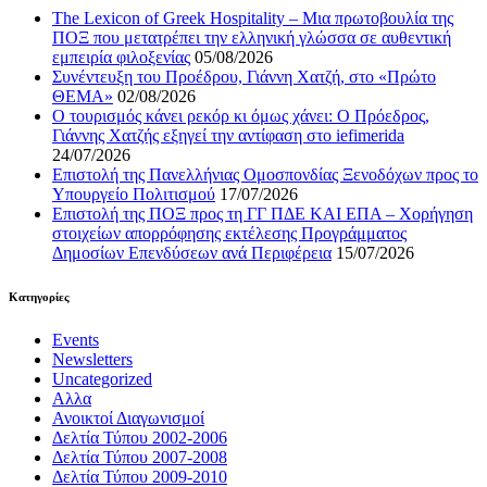
The Lexicon of Greek Hospitality – Μια πρωτοβουλία της
ΠΟΞ που μετατρέπει την ελληνική γλώσσα σε αυθεντική
εμπειρία φιλοξενίας
05/08/2026
Συνέντευξη του Προέδρου, Γιάννη Χατζή, στο «Πρώτο
ΘΕΜΑ»
02/08/2026
Ο τουρισμός κάνει ρεκόρ κι όμως χάνει: Ο Πρόεδρος,
Γιάννης Χατζής εξηγεί την αντίφαση στο iefimerida
24/07/2026
Επιστολή της Πανελλήνιας Ομοσπονδίας Ξενοδόχων προς το
Υπουργείο Πολιτισμού
17/07/2026
Επιστολή της ΠΟΞ προς τη ΓΓ ΠΔΕ ΚΑΙ ΕΠΑ – Χορήγηση
στοιχείων απορρόφησης εκτέλεσης Προγράμματος
Δημοσίων Επενδύσεων ανά Περιφέρεια
15/07/2026
Kατηγορίες
Events
Newsletters
Uncategorized
Αλλα
Ανοικτοί Διαγωνισμoί
Δελτία Τύπου 2002-2006
Δελτία Τύπου 2007-2008
Δελτία Τύπου 2009-2010