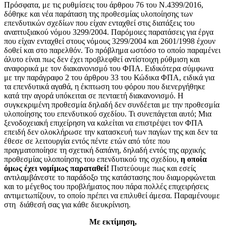
Πρόσφατα, με τις ρυθμίσεις του άρθρου 76 του Ν.4399/2016,
δόθηκε και νέα παράταση της προθεσμίας υλοποίησης των
επενδυτικών σχεδίων που είχαν ενταχθεί στις διατάξεις του
αναπτυξιακού νόμου 3299/2004. Παρόμοιες παρατάσεις για έργα
που είχαν ενταχθεί στους νόμους 3299/2004 και 2601/1998 έχουν
δοθεί και στο παρελθόν. Το πρόβλημα ωστόσο το οποίο παραμένει
άλυτο είναι πως δεν έχει προβλεφθεί αντίστοιχη ρύθμιση και
αναφορικά με τον διακανονισμό του ΦΠΑ. Ειδικότερα σύμφωνα
με την παράγραφο 2 του άρθρου 33 του Κώδικα ΦΠΑ, ειδικά για
τα επενδυτικά αγαθά, η έκπτωση του φόρου που διενεργήθηκε
κατά την αγορά υπόκειται σε πενταετή διακανονισμό. Η
συγκεκριμένη προθεσμία δηλαδή δεν συνδέεται με την προθεσμία
υλοποίησης του επενδυτικού σχεδίου. Τι συνεπάγεται αυτό; Μια
ξενοδοχειακή επιχείρηση να καλείται να επιστρέψει τον ΦΠΑ
επειδή δεν ολοκλήρωσε την κατασκευή των παγίων της και δεν τα
έθεσε σε λειτουργία εντός πέντε ετών από τότε που
πραγματοποίησε τη σχετική δαπάνη, δηλαδή εντός της αρχικής
προθεσμίας υλοποίησης του επενδυτικού της σχεδίου,
η οποία
όμως έχει νομίμως παραταθεί!
Πιστεύουμε πως και εσείς
αντιλαμβάνεστε το παράδοξο της κατάστασης που διαμορφώνεται
και το μέγεθος του προβλήματος που πάρα πολλές επιχειρήσεις
αντιμετωπίζουν, το οποίο πρέπει να επιλυθεί άμεσα. Παραμένουμε
στη διάθεσή σας για κάθε διευκρίνιση.
Με εκτίμηση,