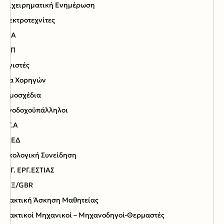
Επιχειρηματική Ενημέρωση
Ηλεκτροτεχνίτες
Ι.Κ.Α
ΙΤΕΠ
Λογιστές
Νέα Χορηγών
Νομοσχέδια
Ξενοδοχοϋπάλληλοι
Ο.Γ.Α
ΟΑΕΔ
Οικολογική Συνείδηση
ΟΡΓ. ΕΡΓ.ΕΣΤΙΑΣ
ΠΟΞ/GBR
Πρακτική Άσκηση Μαθητείας
Πρακτικοί Μηχανικοί – Μηχανοδηγοί-Θερμαστές