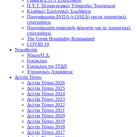
Γραφεία Ε.Ο.Τ Εξωτερικού
Π.Υ.Τ. Περιφερειακές Υπηρεσίες Τουρισμού
Κλαδικές Συλλογικές Συμβάσεις
Προγράμματα ΔΥΠΑ (τ.ΟΑΕΔ) για τις τουριστικές
επιχειρήσεις
Προγράμματα πρακτικής άσκησης για τις τουριστικές
επιχειρήσεις
The Greek Hospitality Reimagined
COVID 19
Νομοθεσία
Νόμοι/Π.Δ.
Εγκύκλιοι
Εγκύκλιοι της ΓΓΔΠ
Υπουργικές Αποφάσεις
Δελτία Τύπου
Δελτία Τύπου 2026
Δελτία Τύπου 2025
Δελτία Τύπου 2024
Δελτία Τύπου 2023
Δελτία Τύπου 2022
Δελτία Τύπου 2021
Δελτία Τύπου 2020
Δελτία Τύπου 2019
Δελτίο Τύπου 2018
Δελτίο Τύπου 2017