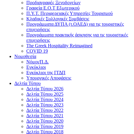
Προδιαγραφές Ξενοδοχείων
Γραφεία Ε.Ο.Τ Εξωτερικού
Π.Υ.Τ. Περιφερειακές Υπηρεσίες Τουρισμού
Κλαδικές Συλλογικές Συμβάσεις
Προγράμματα ΔΥΠΑ (τ.ΟΑΕΔ) για τις τουριστικές
επιχειρήσεις
Προγράμματα πρακτικής άσκησης για τις τουριστικές
επιχειρήσεις
The Greek Hospitality Reimagined
COVID 19
Νομοθεσία
Νόμοι/Π.Δ.
Εγκύκλιοι
Εγκύκλιοι της ΓΓΔΠ
Υπουργικές Αποφάσεις
Δελτία Τύπου
Δελτία Τύπου 2026
Δελτία Τύπου 2025
Δελτία Τύπου 2024
Δελτία Τύπου 2023
Δελτία Τύπου 2022
Δελτία Τύπου 2021
Δελτία Τύπου 2020
Δελτία Τύπου 2019
Δελτίο Τύπου 2018