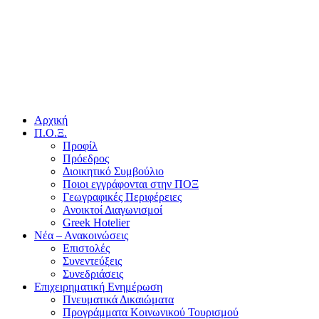
Αρχική
Π.Ο.Ξ.
Προφίλ
Πρόεδρος
Διοικητικό Συμβούλιο
Ποιοι εγγράφονται στην ΠΟΞ
Γεωγραφικές Περιφέρειες
Ανοικτοί Διαγωνισμoί
Greek Hotelier
Νέα – Ανακοινώσεις
Επιστολές
Συνεντεύξεις
Συνεδριάσεις
Επιχειρηματική Ενημέρωση
Πνευματικά Δικαιώματα
Προγράμματα Κοινωνικού Τουρισμού