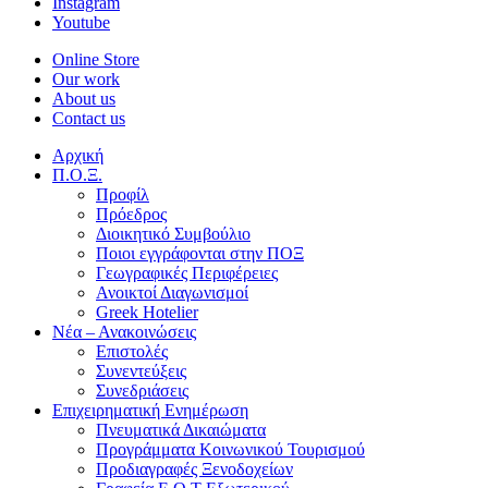
Instagram
Youtube
Online Store
Our work
About us
Contact us
Αρχική
Π.Ο.Ξ.
Προφίλ
Πρόεδρος
Διοικητικό Συμβούλιο
Ποιοι εγγράφονται στην ΠΟΞ
Γεωγραφικές Περιφέρειες
Ανοικτοί Διαγωνισμoί
Greek Hotelier
Νέα – Ανακοινώσεις
Επιστολές
Συνεντεύξεις
Συνεδριάσεις
Επιχειρηματική Ενημέρωση
Πνευματικά Δικαιώματα
Προγράμματα Κοινωνικού Τουρισμού
Προδιαγραφές Ξενοδοχείων