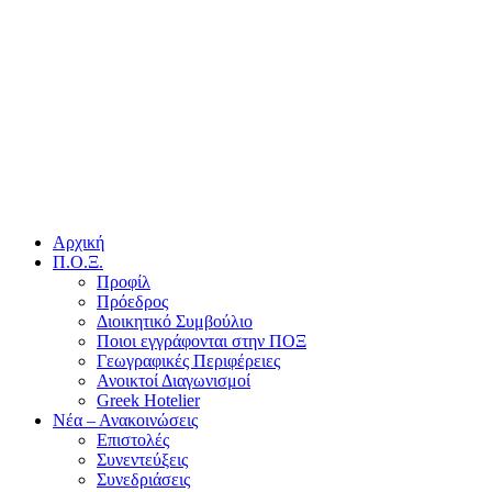
Αρχική
Π.Ο.Ξ.
Προφίλ
Πρόεδρος
Διοικητικό Συμβούλιο
Ποιοι εγγράφονται στην ΠΟΞ
Γεωγραφικές Περιφέρειες
Ανοικτοί Διαγωνισμoί
Greek Hotelier
Νέα – Ανακοινώσεις
Επιστολές
Συνεντεύξεις
Συνεδριάσεις