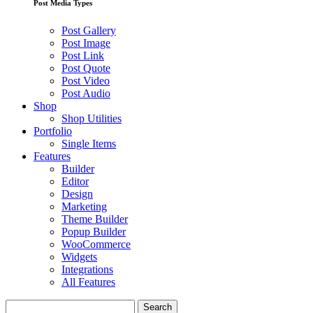
Post Media Types
Post Gallery
Post Image
Post Link
Post Quote
Post Video
Post Audio
Shop
Shop Utilities
Portfolio
Single Items
Features
Builder
Editor
Design
Marketing
Theme Builder
Popup Builder
WooCommerce
Widgets
Integrations
All Features
Search