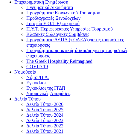
Επιχειρηματική Ενημέρωση
Πνευματικά Δικαιώματα
Προγράμματα Κοινωνικού Τουρισμού
Προδιαγραφές Ξενοδοχείων
Γραφεία Ε.Ο.Τ Εξωτερικού
Π.Υ.Τ. Περιφερειακές Υπηρεσίες Τουρισμού
Κλαδικές Συλλογικές Συμβάσεις
Προγράμματα ΔΥΠΑ (τ.ΟΑΕΔ) για τις τουριστικές
επιχειρήσεις
Προγράμματα πρακτικής άσκησης για τις τουριστικές
επιχειρήσεις
The Greek Hospitality Reimagined
COVID 19
Νομοθεσία
Νόμοι/Π.Δ.
Εγκύκλιοι
Εγκύκλιοι της ΓΓΔΠ
Υπουργικές Αποφάσεις
Δελτία Τύπου
Δελτία Τύπου 2026
Δελτία Τύπου 2025
Δελτία Τύπου 2024
Δελτία Τύπου 2023
Δελτία Τύπου 2022
Δελτία Τύπου 2021