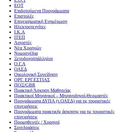
Ε.Ο.Τ
ΕΟΤ
Επιδοτούμενα Προγράμματα
Επιστολές
Επιχειρηματική Ενημέρωση
Ηλεκτροτεχνίτες
Ι.Κ.Α
ΙΤΕΠ
Λογιστές
Νέα Χορηγών
Νομοσχέδια
Ξενοδοχοϋπάλληλοι
Ο.Γ.Α
ΟΑΕΔ
Οικολογική Συνείδηση
ΟΡΓ. ΕΡΓ.ΕΣΤΙΑΣ
ΠΟΞ/GBR
Πρακτική Άσκηση Μαθητείας
Πρακτικοί Μηχανικοί – Μηχανοδηγοί-Θερμαστές
Προγράμματα ΔΥΠΑ (τ.ΟΑΕΔ) για τις τουριστικές
επιχειρήσεις
Προγράμματα πρακτικής άσκησης για τις τουριστικές
επιχειρήσεις
Προμηθευτές / Χορηγοί
Συνεδριάσεις