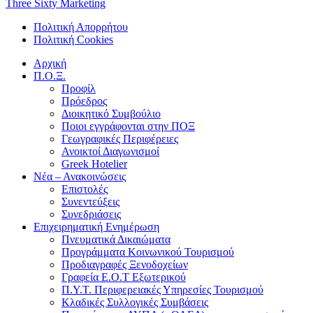
Three Sixty Marketing
Πολιτική Απορρήτου
Πολιτική Cookies
Αρχική
Π.Ο.Ξ.
Προφίλ
Πρόεδρος
Διοικητικό Συμβούλιο
Ποιοι εγγράφονται στην ΠΟΞ
Γεωγραφικές Περιφέρειες
Ανοικτοί Διαγωνισμoί
Greek Hotelier
Νέα – Ανακοινώσεις
Επιστολές
Συνεντεύξεις
Συνεδριάσεις
Επιχειρηματική Ενημέρωση
Πνευματικά Δικαιώματα
Προγράμματα Κοινωνικού Τουρισμού
Προδιαγραφές Ξενοδοχείων
Γραφεία Ε.Ο.Τ Εξωτερικού
Π.Υ.Τ. Περιφερειακές Υπηρεσίες Τουρισμού
Κλαδικές Συλλογικές Συμβάσεις