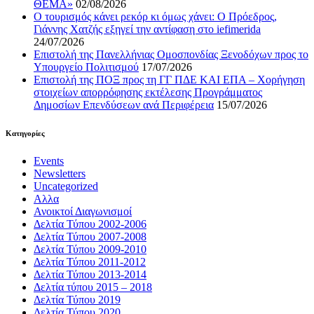
ΘΕΜΑ»
02/08/2026
Ο τουρισμός κάνει ρεκόρ κι όμως χάνει: Ο Πρόεδρος,
Γιάννης Χατζής εξηγεί την αντίφαση στο iefimerida
24/07/2026
Επιστολή της Πανελλήνιας Ομοσπονδίας Ξενοδόχων προς το
Υπουργείο Πολιτισμού
17/07/2026
Επιστολή της ΠΟΞ προς τη ΓΓ ΠΔΕ ΚΑΙ ΕΠΑ – Χορήγηση
στοιχείων απορρόφησης εκτέλεσης Προγράμματος
Δημοσίων Επενδύσεων ανά Περιφέρεια
15/07/2026
Kατηγορίες
Events
Newsletters
Uncategorized
Αλλα
Ανοικτοί Διαγωνισμoί
Δελτία Τύπου 2002-2006
Δελτία Τύπου 2007-2008
Δελτία Τύπου 2009-2010
Δελτία Τύπου 2011-2012
Δελτία Τύπου 2013-2014
Δελτία τύπου 2015 – 2018
Δελτία Τύπου 2019
Δελτία Τύπου 2020