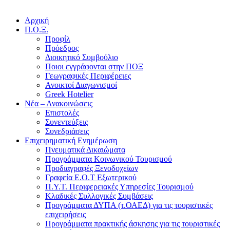
Αρχική
Π.Ο.Ξ.
Προφίλ
Πρόεδρος
Διοικητικό Συμβούλιο
Ποιοι εγγράφονται στην ΠΟΞ
Γεωγραφικές Περιφέρειες
Ανοικτοί Διαγωνισμoί
Greek Hotelier
Νέα – Ανακοινώσεις
Επιστολές
Συνεντεύξεις
Συνεδριάσεις
Επιχειρηματική Ενημέρωση
Πνευματικά Δικαιώματα
Προγράμματα Κοινωνικού Τουρισμού
Προδιαγραφές Ξενοδοχείων
Γραφεία Ε.Ο.Τ Εξωτερικού
Π.Υ.Τ. Περιφερειακές Υπηρεσίες Τουρισμού
Κλαδικές Συλλογικές Συμβάσεις
Προγράμματα ΔΥΠΑ (τ.ΟΑΕΔ) για τις τουριστικές
επιχειρήσεις
Προγράμματα πρακτικής άσκησης για τις τουριστικές