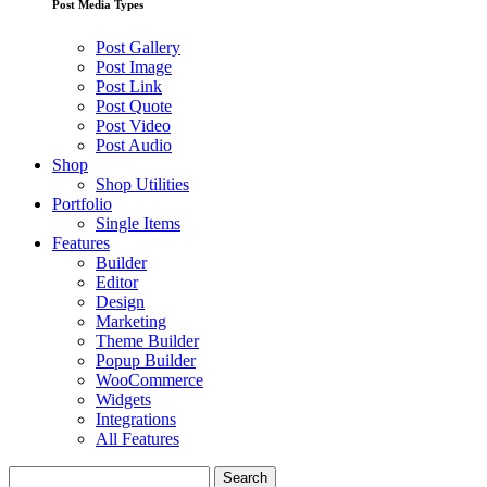
Post Media Types
Post Gallery
Post Image
Post Link
Post Quote
Post Video
Post Audio
Shop
Shop Utilities
Portfolio
Single Items
Features
Builder
Editor
Design
Marketing
Theme Builder
Popup Builder
WooCommerce
Widgets
Integrations
All Features
Search