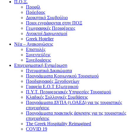
Π.Ο.Ξ.
Προφίλ
Πρόεδρος
Διοικητικό Συμβούλιο
Ποιοι εγγράφονται στην ΠΟΞ
Γεωγραφικές Περιφέρειες
Ανοικτοί Διαγωνισμoί
Greek Hotelier
Νέα – Ανακοινώσεις
Επιστολές
Συνεντεύξεις
Συνεδριάσεις
Επιχειρηματική Ενημέρωση
Πνευματικά Δικαιώματα
Προγράμματα Κοινωνικού Τουρισμού
Προδιαγραφές Ξενοδοχείων
Γραφεία Ε.Ο.Τ Εξωτερικού
Π.Υ.Τ. Περιφερειακές Υπηρεσίες Τουρισμού
Κλαδικές Συλλογικές Συμβάσεις
Προγράμματα ΔΥΠΑ (τ.ΟΑΕΔ) για τις τουριστικές
επιχειρήσεις
Προγράμματα πρακτικής άσκησης για τις τουριστικές
επιχειρήσεις
The Greek Hospitality Reimagined
COVID 19