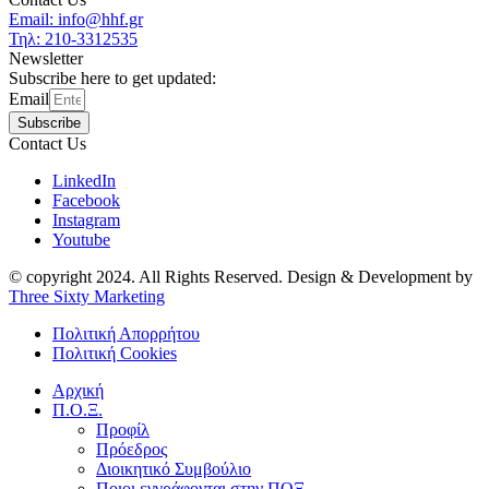
Email: info@hhf.gr
Τηλ: 210-3312535
Newsletter
Subscribe here to get updated:
Email
Subscribe
Contact Us
LinkedIn
Facebook
Instagram
Youtube
© copyright 2024. All Rights Reserved. Design & Development by
Three Sixty Marketing
Πολιτική Απορρήτου
Πολιτική Cookies
Αρχική
Π.Ο.Ξ.
Προφίλ
Πρόεδρος
Διοικητικό Συμβούλιο
Ποιοι εγγράφονται στην ΠΟΞ