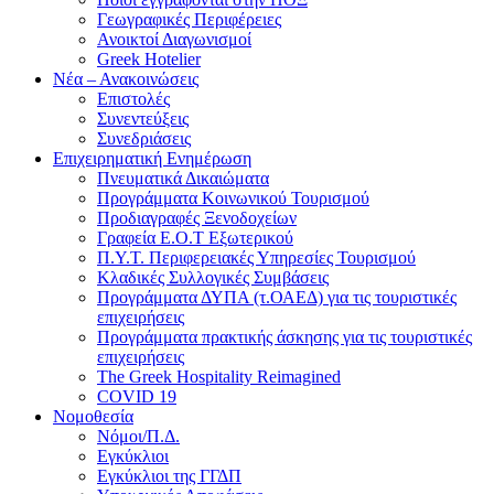
Γεωγραφικές Περιφέρειες
Ανοικτοί Διαγωνισμoί
Greek Hotelier
Νέα – Ανακοινώσεις
Επιστολές
Συνεντεύξεις
Συνεδριάσεις
Επιχειρηματική Ενημέρωση
Πνευματικά Δικαιώματα
Προγράμματα Κοινωνικού Τουρισμού
Προδιαγραφές Ξενοδοχείων
Γραφεία Ε.Ο.Τ Εξωτερικού
Π.Υ.Τ. Περιφερειακές Υπηρεσίες Τουρισμού
Κλαδικές Συλλογικές Συμβάσεις
Προγράμματα ΔΥΠΑ (τ.ΟΑΕΔ) για τις τουριστικές
επιχειρήσεις
Προγράμματα πρακτικής άσκησης για τις τουριστικές
επιχειρήσεις
The Greek Hospitality Reimagined
COVID 19
Νομοθεσία
Νόμοι/Π.Δ.
Εγκύκλιοι
Εγκύκλιοι της ΓΓΔΠ