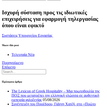
Ισχυρή σύσταση προς τις ιδιωτικές
επιχειρήσεις για εφαρμογή τηλεργασίας
όπου είναι εφικτό
Συστάσεις Υπουργείου Εργασίας
Share this post
Τελευταία Νέα
Προηγούμενο
Επόμενο
Πρόσφατα άρθρα
The Lexicon of Greek Hospitality – Μια πρωτοβουλία της
ΠΟΞ που μετατρέπει την ελληνική γλώσσα σε αυθεντική
εμπειρία φιλοξενίας
05/08/2026
Συνέντευξη του Προέδρου, Γιάννη Χατζή, στο «Πρώτο