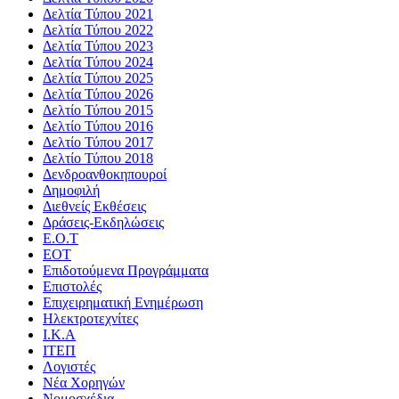
Δελτία Τύπου 2021
Δελτία Τύπου 2022
Δελτία Τύπου 2023
Δελτία Τύπου 2024
Δελτία Τύπου 2025
Δελτία Τύπου 2026
Δελτίο Τύπου 2015
Δελτίο Τύπου 2016
Δελτίο Τύπου 2017
Δελτίο Τύπου 2018
Δενδροανθοκηπουροί
Δημοφιλή
Διεθνείς Εκθέσεις
Δράσεις-Εκδηλώσεις
Ε.Ο.Τ
ΕΟΤ
Επιδοτούμενα Προγράμματα
Επιστολές
Επιχειρηματική Ενημέρωση
Ηλεκτροτεχνίτες
Ι.Κ.Α
ΙΤΕΠ
Λογιστές
Νέα Χορηγών
Νομοσχέδια