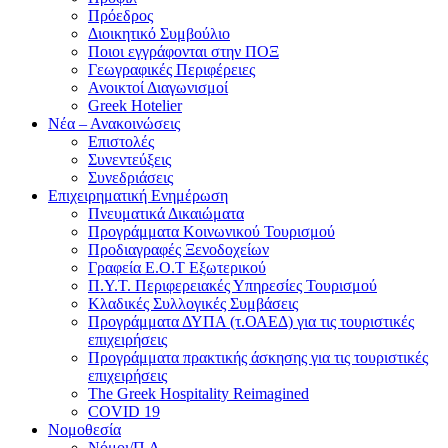
Πρόεδρος
Διοικητικό Συμβούλιο
Ποιοι εγγράφονται στην ΠΟΞ
Γεωγραφικές Περιφέρειες
Ανοικτοί Διαγωνισμoί
Greek Hotelier
Νέα – Ανακοινώσεις
Επιστολές
Συνεντεύξεις
Συνεδριάσεις
Επιχειρηματική Ενημέρωση
Πνευματικά Δικαιώματα
Προγράμματα Κοινωνικού Τουρισμού
Προδιαγραφές Ξενοδοχείων
Γραφεία Ε.Ο.Τ Εξωτερικού
Π.Υ.Τ. Περιφερειακές Υπηρεσίες Τουρισμού
Κλαδικές Συλλογικές Συμβάσεις
Προγράμματα ΔΥΠΑ (τ.ΟΑΕΔ) για τις τουριστικές
επιχειρήσεις
Προγράμματα πρακτικής άσκησης για τις τουριστικές
επιχειρήσεις
The Greek Hospitality Reimagined
COVID 19
Νομοθεσία
Νόμοι/Π.Δ.