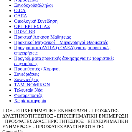
Ξενοδοχοϋπάλληλοι
Ο.Γ.Α
ΟΑΕΔ
Οικολογική Συνείδηση
ΟΡΓ. ΕΡΓ.ΕΣΤΙΑΣ
ΠΟΞ/GBR
Πρακτική Άσκηση Μαθητείας
Πρακτικοί Μηχανικοί – Μηχανοδηγοί-Θερμαστές
Προγράμματα ΔΥΠΑ (τ.ΟΑΕΔ) για τις τουριστικές
επιχειρήσεις
Προγράμματα πρακτικής άσκησης για τις τουριστικές
επιχειρήσεις
Προμηθευτές / Χορηγοί
Συνεδριάσεις
Συνεντεύξεις
ΤΑΜ. ΝΟΜΙΚΩΝ
Τελευταία Νέα
Φωτορεπορτάζ
Χωρίς κατηγορία
ΠΟΞ - ΕΠΙΧΕΙΡΗΜΑΤΙΚΗ ΕΝΗΜΕΡΩΣΗ - ΠΡΟΣΦΑΤΕΣ
ΔΡΑΣΤΗΡΙΟΤΗΤΕΣ
ΠΟΞ - ΕΠΙΧΕΙΡΗΜΑΤΙΚΗ ΕΝΗΜΕΡΩΣΗ
- ΠΡΟΣΦΑΤΕΣ ΔΡΑΣΤΗΡΙΟΤΗΤΕΣ
ΠΟΞ - ΕΠΙΧΕΙΡΗΜΑΤΙΚΗ
ΕΝΗΜΕΡΩΣΗ - ΠΡΟΣΦΑΤΕΣ ΔΡΑΣΤΗΡΙΟΤΗΤΕΣ
Contact Us