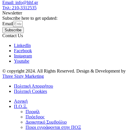
Email: info@hhf.gr
Τηλ: 210-3312535
Newsletter
Subscribe here to get updated:
Email
Subscribe
Contact Us
LinkedIn
Facebook
Instagram
Youtube
© copyright 2024. All Rights Reserved. Design & Development by
Three Sixty Marketing
Πολιτική Απορρήτου
Πολιτική Cookies
Αρχική
Π.Ο.Ξ.
Προφίλ
Πρόεδρος
Διοικητικό Συμβούλιο
Ποιοι εγγράφονται στην ΠΟΞ