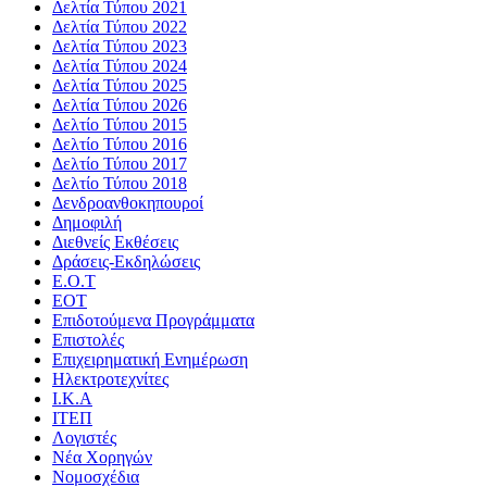
Δελτία Τύπου 2021
Δελτία Τύπου 2022
Δελτία Τύπου 2023
Δελτία Τύπου 2024
Δελτία Τύπου 2025
Δελτία Τύπου 2026
Δελτίο Τύπου 2015
Δελτίο Τύπου 2016
Δελτίο Τύπου 2017
Δελτίο Τύπου 2018
Δενδροανθοκηπουροί
Δημοφιλή
Διεθνείς Εκθέσεις
Δράσεις-Εκδηλώσεις
Ε.Ο.Τ
ΕΟΤ
Επιδοτούμενα Προγράμματα
Επιστολές
Επιχειρηματική Ενημέρωση
Ηλεκτροτεχνίτες
Ι.Κ.Α
ΙΤΕΠ
Λογιστές
Νέα Χορηγών
Νομοσχέδια