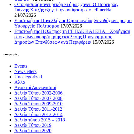
Ο τουρισμός κάνει ρεκόρ κι όμως χάνει: Ο Πρόεδρος,
Γιάννης Χατζής εξηγεί την αντίφαση στο iefimerida
24/07/2026
Επιστολή της Πανελλήνιας Ομοσπονδίας Ξενοδόχων προς το
Υπουργείο Πολιτισμού
17/07/2026
Επιστολή της ΠΟΞ προς τη ΓΓ ΠΔΕ ΚΑΙ ΕΠΑ – Χορήγηση
στοιχείων απορρόφησης εκτέλεσης Προγράμματος
Δημοσίων Επενδύσεων ανά Περιφέρεια
15/07/2026
Kατηγορίες
Events
Newsletters
Uncategorized
Αλλα
Ανοικτοί Διαγωνισμoί
Δελτία Τύπου 2002-2006
Δελτία Τύπου 2007-2008
Δελτία Τύπου 2009-2010
Δελτία Τύπου 2011-2012
Δελτία Τύπου 2013-2014
Δελτία τύπου 2015 – 2018
Δελτία Τύπου 2019
Δελτία Τύπου 2020