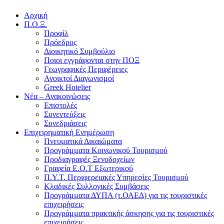
Αρχική
Π.Ο.Ξ.
Προφίλ
Πρόεδρος
Διοικητικό Συμβούλιο
Ποιοι εγγράφονται στην ΠΟΞ
Γεωγραφικές Περιφέρειες
Ανοικτοί Διαγωνισμoί
Greek Hotelier
Νέα – Ανακοινώσεις
Επιστολές
Συνεντεύξεις
Συνεδριάσεις
Επιχειρηματική Ενημέρωση
Πνευματικά Δικαιώματα
Προγράμματα Κοινωνικού Τουρισμού
Προδιαγραφές Ξενοδοχείων
Γραφεία Ε.Ο.Τ Εξωτερικού
Π.Υ.Τ. Περιφερειακές Υπηρεσίες Τουρισμού
Κλαδικές Συλλογικές Συμβάσεις
Προγράμματα ΔΥΠΑ (τ.ΟΑΕΔ) για τις τουριστικές
επιχειρήσεις
Προγράμματα πρακτικής άσκησης για τις τουριστικές
επιχειρήσεις