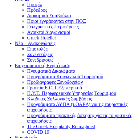
Προφίλ
Πρόεδρος
Διοικητικό Συμβούλιο
Ποιοι εγγράφονται στην ΠΟΞ
Γεωγραφικές Περιφέρειες
Ανοικτοί Διαγωνισμoί
Greek Hotelier
Νέα – Ανακοινώσεις
Επιστολές
Συνεντεύξεις
Συνεδριάσεις
Επιχειρηματική Ενημέρωση
Πνευματικά Δικαιώματα
Προγράμματα Κοινωνικού Τουρισμού
Προδιαγραφές Ξενοδοχείων
Γραφεία Ε.Ο.Τ Εξωτερικού
Π.Υ.Τ. Περιφερειακές Υπηρεσίες Τουρισμού
Κλαδικές Συλλογικές Συμβάσεις
Προγράμματα ΔΥΠΑ (τ.ΟΑΕΔ) για τις τουριστικές
επιχειρήσεις
Προγράμματα πρακτικής άσκησης για τις τουριστικές
επιχειρήσεις
The Greek Hospitality Reimagined
COVID 19
Νομοθεσία