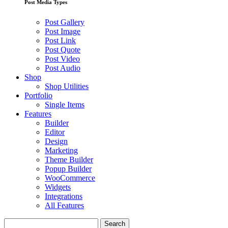
Post Media Types
Post Gallery
Post Image
Post Link
Post Quote
Post Video
Post Audio
Shop
Shop Utilities
Portfolio
Single Items
Features
Builder
Editor
Design
Marketing
Theme Builder
Popup Builder
WooCommerce
Widgets
Integrations
All Features
Search