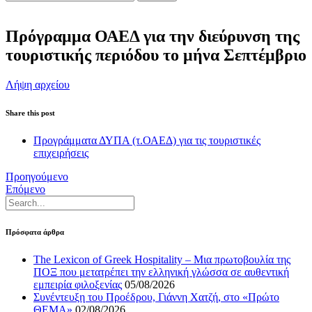
Πρόγραμμα ΟΑΕΔ για την διεύρυνση της
τουριστικής περιόδου το μήνα Σεπτέμβριο
Λήψη αρχείου
Share this post
Προγράμματα ΔΥΠΑ (τ.ΟΑΕΔ) για τις τουριστικές
επιχειρήσεις
Προηγούμενο
Επόμενο
Πρόσφατα άρθρα
The Lexicon of Greek Hospitality – Μια πρωτοβουλία της
ΠΟΞ που μετατρέπει την ελληνική γλώσσα σε αυθεντική
εμπειρία φιλοξενίας
05/08/2026
Συνέντευξη του Προέδρου, Γιάννη Χατζή, στο «Πρώτο
ΘΕΜΑ»
02/08/2026