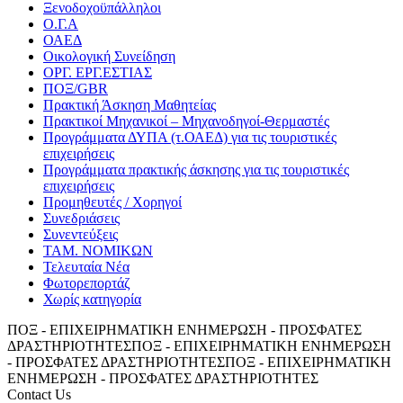
Ξενοδοχοϋπάλληλοι
Ο.Γ.Α
ΟΑΕΔ
Οικολογική Συνείδηση
ΟΡΓ. ΕΡΓ.ΕΣΤΙΑΣ
ΠΟΞ/GBR
Πρακτική Άσκηση Μαθητείας
Πρακτικοί Μηχανικοί – Μηχανοδηγοί-Θερμαστές
Προγράμματα ΔΥΠΑ (τ.ΟΑΕΔ) για τις τουριστικές
επιχειρήσεις
Προγράμματα πρακτικής άσκησης για τις τουριστικές
επιχειρήσεις
Προμηθευτές / Χορηγοί
Συνεδριάσεις
Συνεντεύξεις
ΤΑΜ. ΝΟΜΙΚΩΝ
Τελευταία Νέα
Φωτορεπορτάζ
Χωρίς κατηγορία
ΠΟΞ - ΕΠΙΧΕΙΡΗΜΑΤΙΚΗ ΕΝΗΜΕΡΩΣΗ - ΠΡΟΣΦΑΤΕΣ
ΔΡΑΣΤΗΡΙΟΤΗΤΕΣ
ΠΟΞ - ΕΠΙΧΕΙΡΗΜΑΤΙΚΗ ΕΝΗΜΕΡΩΣΗ
- ΠΡΟΣΦΑΤΕΣ ΔΡΑΣΤΗΡΙΟΤΗΤΕΣ
ΠΟΞ - ΕΠΙΧΕΙΡΗΜΑΤΙΚΗ
ΕΝΗΜΕΡΩΣΗ - ΠΡΟΣΦΑΤΕΣ ΔΡΑΣΤΗΡΙΟΤΗΤΕΣ
Contact Us