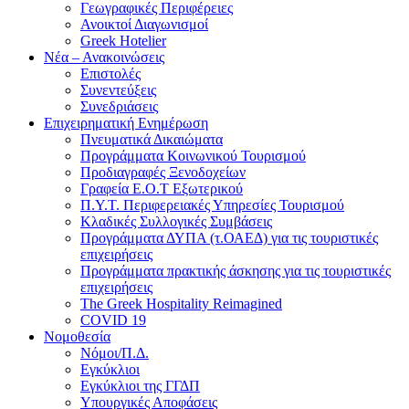
Γεωγραφικές Περιφέρειες
Ανοικτοί Διαγωνισμoί
Greek Hotelier
Νέα – Ανακοινώσεις
Επιστολές
Συνεντεύξεις
Συνεδριάσεις
Επιχειρηματική Ενημέρωση
Πνευματικά Δικαιώματα
Προγράμματα Κοινωνικού Τουρισμού
Προδιαγραφές Ξενοδοχείων
Γραφεία Ε.Ο.Τ Εξωτερικού
Π.Υ.Τ. Περιφερειακές Υπηρεσίες Τουρισμού
Κλαδικές Συλλογικές Συμβάσεις
Προγράμματα ΔΥΠΑ (τ.ΟΑΕΔ) για τις τουριστικές
επιχειρήσεις
Προγράμματα πρακτικής άσκησης για τις τουριστικές
επιχειρήσεις
The Greek Hospitality Reimagined
COVID 19
Νομοθεσία
Νόμοι/Π.Δ.
Εγκύκλιοι
Εγκύκλιοι της ΓΓΔΠ
Υπουργικές Αποφάσεις