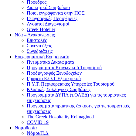
Πρόεδρος
Διοικητικό Συμβούλιο
Ποιοι εγγράφονται στην ΠΟΞ
Γεωγραφικές Περιφέρειες
Ανοικτοί Διαγωνισμoί
Greek Hotelier
Νέα – Ανακοινώσεις
Επιστολές
Συνεντεύξεις
Συνεδριάσεις
Επιχειρηματική Ενημέρωση
Πνευματικά Δικαιώματα
Προγράμματα Κοινωνικού Τουρισμού
Προδιαγραφές Ξενοδοχείων
Γραφεία Ε.Ο.Τ Εξωτερικού
Π.Υ.Τ. Περιφερειακές Υπηρεσίες Τουρισμού
Κλαδικές Συλλογικές Συμβάσεις
Προγράμματα ΔΥΠΑ (τ.ΟΑΕΔ) για τις τουριστικές
επιχειρήσεις
Προγράμματα πρακτικής άσκησης για τις τουριστικές
επιχειρήσεις
The Greek Hospitality Reimagined
COVID 19
Νομοθεσία
Νόμοι/Π.Δ.