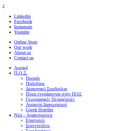
2
Linkedin
Facebook
Instagram
Youtube
Online Store
Our work
About us
Contact us
Αρχική
Π.Ο.Ξ.
Προφίλ
Πρόεδρος
Διοικητικό Συμβούλιο
Ποιοι εγγράφονται στην ΠΟΞ
Γεωγραφικές Περιφέρειες
Ανοικτοί Διαγωνισμoί
Greek Hotelier
Νέα – Ανακοινώσεις
Επιστολές
Συνεντεύξεις
Συνεδριάσεις