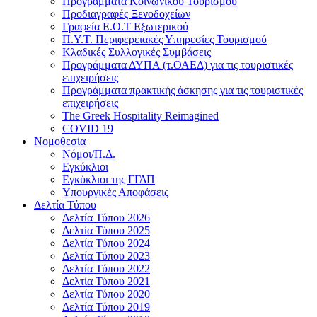
Προγράμματα Κοινωνικού Τουρισμού
Προδιαγραφές Ξενοδοχείων
Γραφεία Ε.Ο.Τ Εξωτερικού
Π.Υ.Τ. Περιφερειακές Υπηρεσίες Τουρισμού
Κλαδικές Συλλογικές Συμβάσεις
Προγράμματα ΔΥΠΑ (τ.ΟΑΕΔ) για τις τουριστικές
επιχειρήσεις
Προγράμματα πρακτικής άσκησης για τις τουριστικές
επιχειρήσεις
The Greek Hospitality Reimagined
COVID 19
Νομοθεσία
Νόμοι/Π.Δ.
Εγκύκλιοι
Εγκύκλιοι της ΓΓΔΠ
Υπουργικές Αποφάσεις
Δελτία Τύπου
Δελτία Τύπου 2026
Δελτία Τύπου 2025
Δελτία Τύπου 2024
Δελτία Τύπου 2023
Δελτία Τύπου 2022
Δελτία Τύπου 2021
Δελτία Τύπου 2020
Δελτία Τύπου 2019