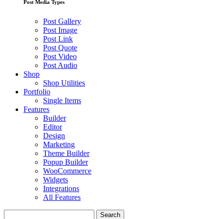
Post Media Types
Post Gallery
Post Image
Post Link
Post Quote
Post Video
Post Audio
Shop
Shop Utilities
Portfolio
Single Items
Features
Builder
Editor
Design
Marketing
Theme Builder
Popup Builder
WooCommerce
Widgets
Integrations
All Features
Search