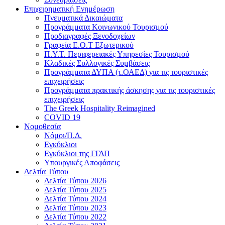
Επιχειρηματική Ενημέρωση
Πνευματικά Δικαιώματα
Προγράμματα Κοινωνικού Τουρισμού
Προδιαγραφές Ξενοδοχείων
Γραφεία Ε.Ο.Τ Εξωτερικού
Π.Υ.Τ. Περιφερειακές Υπηρεσίες Τουρισμού
Κλαδικές Συλλογικές Συμβάσεις
Προγράμματα ΔΥΠΑ (τ.ΟΑΕΔ) για τις τουριστικές
επιχειρήσεις
Προγράμματα πρακτικής άσκησης για τις τουριστικές
επιχειρήσεις
The Greek Hospitality Reimagined
COVID 19
Νομοθεσία
Νόμοι/Π.Δ.
Εγκύκλιοι
Εγκύκλιοι της ΓΓΔΠ
Υπουργικές Αποφάσεις
Δελτία Τύπου
Δελτία Τύπου 2026
Δελτία Τύπου 2025
Δελτία Τύπου 2024
Δελτία Τύπου 2023
Δελτία Τύπου 2022