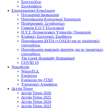
Συνεντεύξεις
Συνεδριάσεις
Επιχειρηματική Ενημέρωση
Πνευματικά Δικαιώματα
Προγράμματα Κοινωνικού Τουρισμού
Προδιαγραφές Ξενοδοχείων
Γραφεία Ε.Ο.Τ Εξωτερικού
Π.Υ.Τ. Περιφερειακές Υπηρεσίες Τουρισμού
Κλαδικές Συλλογικές Συμβάσεις
Προγράμματα ΔΥΠΑ (τ.ΟΑΕΔ) για τις τουριστικές
επιχειρήσεις
Προγράμματα πρακτικής άσκησης για τις τουριστικές
επιχειρήσεις
The Greek Hospitality Reimagined
COVID 19
Νομοθεσία
Νόμοι/Π.Δ.
Εγκύκλιοι
Εγκύκλιοι της ΓΓΔΠ
Υπουργικές Αποφάσεις
Δελτία Τύπου
Δελτία Τύπου 2026
Δελτία Τύπου 2025
Δελτία Τύπου 2024
Δελτία Τύπου 2023