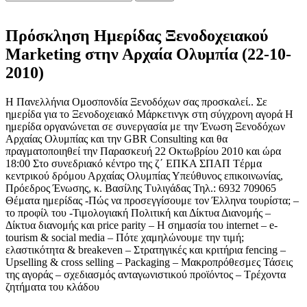
Πρόσκληση Ημερίδας Ξενοδοχειακού
Marketing στην Αρχαία Ολυμπία (22-10-
2010)
Η Πανελλήνια Ομοσπονδία Ξενοδόχων σας προσκαλεί.. Σε
ημερίδα για το Ξενοδοχειακό Μάρκετινγκ στη σύγχρονη αγορά Η
ημερίδα οργανώνεται σε συνεργασία με την Ένωση Ξενοδόχων
Αρχαίας Ολυμπίας και την GBR Consulting και θα
πραγματοποιηθεί την Παρασκευή 22 Οκτωβρίου 2010 και ώρα
18:00 Στο συνεδριακό κέντρο της ζ΄ ΕΠΚΑ ΣΠΑΠ Tέρμα
κεντρικού δρόμου Αρχαίας Ολυμπίας Υπεύθυνος επικοινωνίας,
Πρόεδρος Ένωσης, κ. Βασίλης Τυλιγάδας Τηλ.: 6932 709065
Θέματα ημερίδας -Πώς να προσεγγίσουμε τον Έλληνα τουρίστα; –
το προφίλ του -Τιμολογιακή Πολιτική και Δίκτυα Διανομής –
Δίκτυα διανομής και price parity – Η σημασία του internet – e-
tourism & social media – Πότε χαμηλώνουμε την τιμή;
ελαστικότητα & breakeven – Στρατηγικές και κριτήρια fencing –
Upselling & cross selling – Packaging – Μακροπρόθεσμες Τάσεις
της αγοράς – σχεδιασμός ανταγωνιστικού προϊόντος – Τρέχοντα
ζητήματα του κλάδου