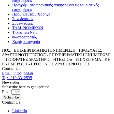
επιχειρήσεις
Προγράμματα πρακτικής άσκησης για τις τουριστικές
επιχειρήσεις
Προμηθευτές / Χορηγοί
Συνεδριάσεις
Συνεντεύξεις
ΤΑΜ. ΝΟΜΙΚΩΝ
Τελευταία Νέα
Φωτορεπορτάζ
Χωρίς κατηγορία
ΠΟΞ - ΕΠΙΧΕΙΡΗΜΑΤΙΚΗ ΕΝΗΜΕΡΩΣΗ - ΠΡΟΣΦΑΤΕΣ
ΔΡΑΣΤΗΡΙΟΤΗΤΕΣ
ΠΟΞ - ΕΠΙΧΕΙΡΗΜΑΤΙΚΗ ΕΝΗΜΕΡΩΣΗ
- ΠΡΟΣΦΑΤΕΣ ΔΡΑΣΤΗΡΙΟΤΗΤΕΣ
ΠΟΞ - ΕΠΙΧΕΙΡΗΜΑΤΙΚΗ
ΕΝΗΜΕΡΩΣΗ - ΠΡΟΣΦΑΤΕΣ ΔΡΑΣΤΗΡΙΟΤΗΤΕΣ
Contact Us
Email: info@hhf.gr
Τηλ: 210-3312535
Newsletter
Subscribe here to get updated:
Email
Subscribe
Contact Us
LinkedIn