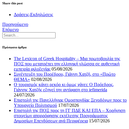
Share this post
Δράσεις-Εκδηλώσεις
Προηγούμενο
Επόμενο
Πρόσφατα άρθρα
The Lexicon of Greek Hospitality – Μια πρωτοβουλία της
ΠΟΞ που μετατρέπει την ελληνική γλώσσα σε αυθεντική
εμπειρία φιλοξενίας
05/08/2026
Συνέντευξη του Προέδρου, Γιάννη Χατζή, στο «Πρώτο
ΘΕΜΑ»
02/08/2026
Ο τουρισμός κάνει ρεκόρ κι όμως χάνει: Ο Πρόεδρος,
Γιάννης Χατζής εξηγεί την αντίφαση στο iefimerida
24/07/2026
Επιστολή της Πανελλήνιας Ομοσπονδίας Ξενοδόχων προς το
Υπουργείο Πολιτισμού
17/07/2026
Επιστολή της ΠΟΞ προς τη ΓΓ ΠΔΕ ΚΑΙ ΕΠΑ – Χορήγηση
στοιχείων απορρόφησης εκτέλεσης Προγράμματος
Δημοσίων Επενδύσεων ανά Περιφέρεια
15/07/2026