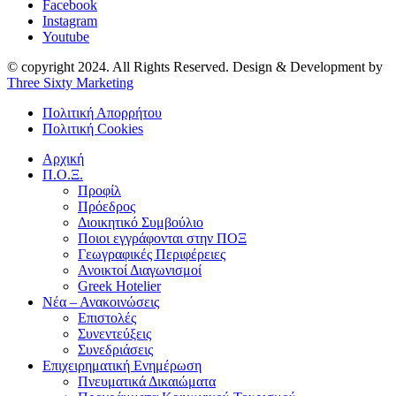
Facebook
Instagram
Youtube
© copyright 2024. All Rights Reserved. Design & Development by
Three Sixty Marketing
Πολιτική Απορρήτου
Πολιτική Cookies
Αρχική
Π.Ο.Ξ.
Προφίλ
Πρόεδρος
Διοικητικό Συμβούλιο
Ποιοι εγγράφονται στην ΠΟΞ
Γεωγραφικές Περιφέρειες
Ανοικτοί Διαγωνισμoί
Greek Hotelier
Νέα – Ανακοινώσεις
Επιστολές
Συνεντεύξεις
Συνεδριάσεις
Επιχειρηματική Ενημέρωση
Πνευματικά Δικαιώματα