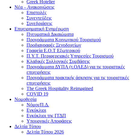
Greek Hotelier
Νέα – Ανακοινώσεις
Επιστολές
Συνεντεύξεις
Συνεδριάσεις
Επιχειρηματική Ενημέρωση
Πνευματικά Δικαιώματα
Προγράμματα Κοινωνικού Τουρισμού
Προδιαγραφές Ξενοδοχείων
Γραφεία Ε.Ο.Τ Εξωτερικού
Π.Υ.Τ. Περιφερειακές Υπηρεσίες Τουρισμού
Κλαδικές Συλλογικές Συμβάσεις
Προγράμματα ΔΥΠΑ (τ.ΟΑΕΔ) για τις τουριστικές
επιχειρήσεις
Προγράμματα πρακτικής άσκησης για τις τουριστικές
επιχειρήσεις
The Greek Hospitality Reimagined
COVID 19
Νομοθεσία
Νόμοι/Π.Δ.
Εγκύκλιοι
Εγκύκλιοι της ΓΓΔΠ
Υπουργικές Αποφάσεις
Δελτία Τύπου
Δελτία Τύπου 2026