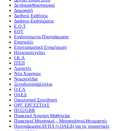
Δενδροανθοκηπουροί
Δημοφιλή
Διεθνείς Εκθέσεις
Δράσεις-Εκδηλώσεις
Ε.Ο.Τ
ΕΟΤ
Επιδοτούμενα Προγράμματα
Επιστολές
Επιχειρηματική Ενημέρωση
Ηλεκτροτεχνίτες
Ι.Κ.Α
ΙΤΕΠ
Λογιστές
Νέα Χορηγών
Νομοσχέδια
Ξενοδοχοϋπάλληλοι
Ο.Γ.Α
ΟΑΕΔ
Οικολογική Συνείδηση
ΟΡΓ. ΕΡΓ.ΕΣΤΙΑΣ
ΠΟΞ/GBR
Πρακτική Άσκηση Μαθητείας
Πρακτικοί Μηχανικοί – Μηχανοδηγοί-Θερμαστές
Προγράμματα ΔΥΠΑ (τ.ΟΑΕΔ) για τις τουριστικές