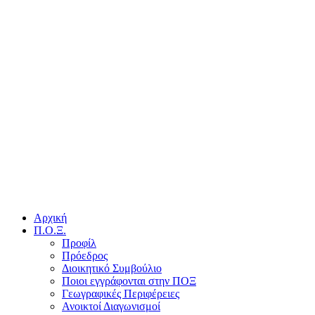
Αρχική
Π.Ο.Ξ.
Προφίλ
Πρόεδρος
Διοικητικό Συμβούλιο
Ποιοι εγγράφονται στην ΠΟΞ
Γεωγραφικές Περιφέρειες
Ανοικτοί Διαγωνισμoί