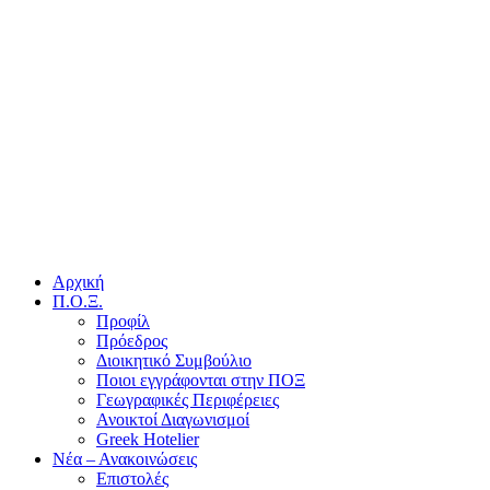
Αρχική
Π.Ο.Ξ.
Προφίλ
Πρόεδρος
Διοικητικό Συμβούλιο
Ποιοι εγγράφονται στην ΠΟΞ
Γεωγραφικές Περιφέρειες
Ανοικτοί Διαγωνισμoί
Greek Hotelier
Νέα – Ανακοινώσεις
Επιστολές