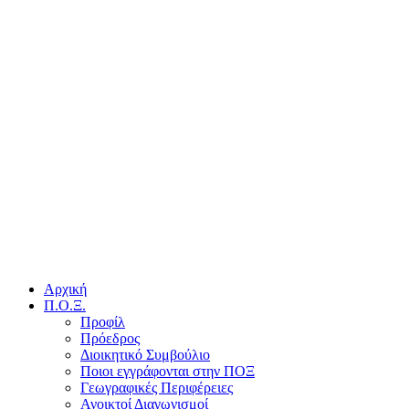
Αρχική
Π.Ο.Ξ.
Προφίλ
Πρόεδρος
Διοικητικό Συμβούλιο
Ποιοι εγγράφονται στην ΠΟΞ
Γεωγραφικές Περιφέρειες
Ανοικτοί Διαγωνισμoί