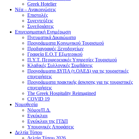
Greek Hotelier
Νέα – Ανακοινώσεις
Επιστολές
Συνεντεύξεις
Συνεδριάσεις
Επιχειρηματική Ενημέρωση
Πνευματικά Δικαιώματα
Προγράμματα Κοινωνικού Τουρισμού
Προδιαγραφές Ξενοδοχείων
Γραφεία Ε.Ο.Τ Εξωτερικού
Π.Υ.Τ. Περιφερειακές Υπηρεσίες Τουρισμού
Κλαδικές Συλλογικές Συμβάσεις
Προγράμματα ΔΥΠΑ (τ.ΟΑΕΔ) για τις τουριστικές
επιχειρήσεις
Προγράμματα πρακτικής άσκησης για τις τουριστικές
επιχειρήσεις
The Greek Hospitality Reimagined
COVID 19
Νομοθεσία
Νόμοι/Π.Δ.
Εγκύκλιοι
Εγκύκλιοι της ΓΓΔΠ
Υπουργικές Αποφάσεις
Δελτία Τύπου
Δελτία Τύπου 2026