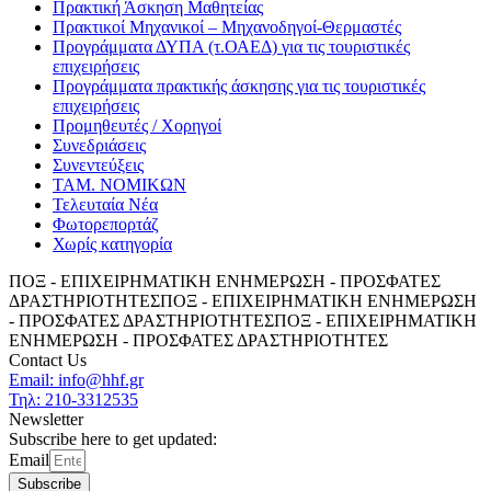
Πρακτική Άσκηση Μαθητείας
Πρακτικοί Μηχανικοί – Μηχανοδηγοί-Θερμαστές
Προγράμματα ΔΥΠΑ (τ.ΟΑΕΔ) για τις τουριστικές
επιχειρήσεις
Προγράμματα πρακτικής άσκησης για τις τουριστικές
επιχειρήσεις
Προμηθευτές / Χορηγοί
Συνεδριάσεις
Συνεντεύξεις
ΤΑΜ. ΝΟΜΙΚΩΝ
Τελευταία Νέα
Φωτορεπορτάζ
Χωρίς κατηγορία
ΠΟΞ - ΕΠΙΧΕΙΡΗΜΑΤΙΚΗ ΕΝΗΜΕΡΩΣΗ - ΠΡΟΣΦΑΤΕΣ
ΔΡΑΣΤΗΡΙΟΤΗΤΕΣ
ΠΟΞ - ΕΠΙΧΕΙΡΗΜΑΤΙΚΗ ΕΝΗΜΕΡΩΣΗ
- ΠΡΟΣΦΑΤΕΣ ΔΡΑΣΤΗΡΙΟΤΗΤΕΣ
ΠΟΞ - ΕΠΙΧΕΙΡΗΜΑΤΙΚΗ
ΕΝΗΜΕΡΩΣΗ - ΠΡΟΣΦΑΤΕΣ ΔΡΑΣΤΗΡΙΟΤΗΤΕΣ
Contact Us
Email: info@hhf.gr
Τηλ: 210-3312535
Newsletter
Subscribe here to get updated:
Email
Subscribe