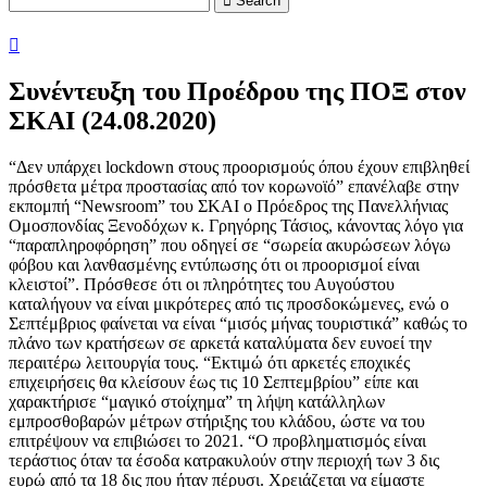
Search
Συνέντευξη του Προέδρου της ΠΟΞ στον
ΣΚΑΙ (24.08.2020)
“Δεν υπάρχει lockdown στους προορισμούς όπου έχουν επιβληθεί
πρόσθετα μέτρα προστασίας από τον κορωνοϊό” επανέλαβε στην
εκπομπή “Newsroom” του ΣΚΑΙ ο Πρόεδρος της Πανελλήνιας
Ομοσπονδίας Ξενοδόχων κ. Γρηγόρης Τάσιος, κάνοντας λόγο για
“παραπληροφόρηση” που οδηγεί σε “σωρεία ακυρώσεων λόγω
φόβου και λανθασμένης εντύπωσης ότι οι προορισμοί είναι
κλειστοί”. Πρόσθεσε ότι οι πληρότητες του Αυγούστου
καταλήγουν να είναι μικρότερες από τις προσδοκώμενες, ενώ ο
Σεπτέμβριος φαίνεται να είναι “μισός μήνας τουριστικά” καθώς το
πλάνο των κρατήσεων σε αρκετά καταλύματα δεν ευνοεί την
περαιτέρω λειτουργία τους. “Εκτιμώ ότι αρκετές εποχικές
επιχειρήσεις θα κλείσουν έως τις 10 Σεπτεμβρίου” είπε και
χαρακτήρισε “μαγικό στοίχημα” τη λήψη κατάλληλων
εμπροσθοβαρών μέτρων στήριξης του κλάδου, ώστε να του
επιτρέψουν να επιβιώσει το 2021. “Ο προβληματισμός είναι
τεράστιος όταν τα έσοδα κατρακυλούν στην περιοχή των 3 δις
ευρώ από τα 18 δις που ήταν πέρυσι. Χρειάζεται να είμαστε