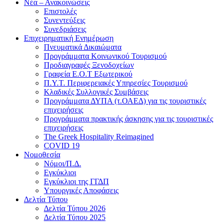
Νέα – Ανακοινώσεις
Επιστολές
Συνεντεύξεις
Συνεδριάσεις
Επιχειρηματική Ενημέρωση
Πνευματικά Δικαιώματα
Προγράμματα Κοινωνικού Τουρισμού
Προδιαγραφές Ξενοδοχείων
Γραφεία Ε.Ο.Τ Εξωτερικού
Π.Υ.Τ. Περιφερειακές Υπηρεσίες Τουρισμού
Κλαδικές Συλλογικές Συμβάσεις
Προγράμματα ΔΥΠΑ (τ.ΟΑΕΔ) για τις τουριστικές
επιχειρήσεις
Προγράμματα πρακτικής άσκησης για τις τουριστικές
επιχειρήσεις
The Greek Hospitality Reimagined
COVID 19
Νομοθεσία
Νόμοι/Π.Δ.
Εγκύκλιοι
Εγκύκλιοι της ΓΓΔΠ
Υπουργικές Αποφάσεις
Δελτία Τύπου
Δελτία Τύπου 2026
Δελτία Τύπου 2025