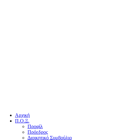
Αρχική
Π.Ο.Ξ.
Προφίλ
Πρόεδρος
Διοικητικό Συμβούλιο