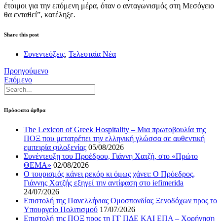
έτοιμοι για την επόμενη μέρα, όταν ο ανταγωνισμός στη Μεσόγειο
θα ενταθεί”, κατέληξε.
Share this post
Συνεντεύξεις
,
Τελευταία Νέα
Προηγούμενο
Επόμενο
Πρόσφατα άρθρα
The Lexicon of Greek Hospitality – Μια πρωτοβουλία της
ΠΟΞ που μετατρέπει την ελληνική γλώσσα σε αυθεντική
εμπειρία φιλοξενίας
05/08/2026
Συνέντευξη του Προέδρου, Γιάννη Χατζή, στο «Πρώτο
ΘΕΜΑ»
02/08/2026
Ο τουρισμός κάνει ρεκόρ κι όμως χάνει: Ο Πρόεδρος,
Γιάννης Χατζής εξηγεί την αντίφαση στο iefimerida
24/07/2026
Επιστολή της Πανελλήνιας Ομοσπονδίας Ξενοδόχων προς το
Υπουργείο Πολιτισμού
17/07/2026
Επιστολή της ΠΟΞ προς τη ΓΓ ΠΔΕ ΚΑΙ ΕΠΑ – Χορήγηση