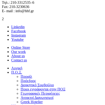
Τηλ.: 210-3312535–6
Fax: 210-3230636
E- mail : info@hhf.gr
2
Linkedin
Facebook
Instagram
Youtube
Online Store
Our work
About us
Contact us
Αρχική
Π.Ο.Ξ.
Προφίλ
Πρόεδρος
Διοικητικό Συμβούλιο
Ποιοι εγγράφονται στην ΠΟΞ
Γεωγραφικές Περιφέρειες
Ανοικτοί Διαγωνισμoί
Greek Hotelier