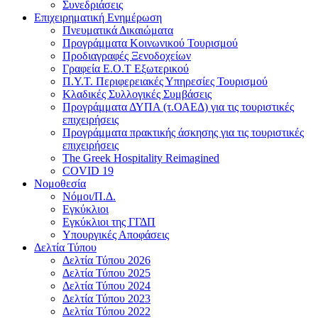
Συνεδριάσεις
Επιχειρηματική Ενημέρωση
Πνευματικά Δικαιώματα
Προγράμματα Κοινωνικού Τουρισμού
Προδιαγραφές Ξενοδοχείων
Γραφεία Ε.Ο.Τ Εξωτερικού
Π.Υ.Τ. Περιφερειακές Υπηρεσίες Τουρισμού
Κλαδικές Συλλογικές Συμβάσεις
Προγράμματα ΔΥΠΑ (τ.ΟΑΕΔ) για τις τουριστικές
επιχειρήσεις
Προγράμματα πρακτικής άσκησης για τις τουριστικές
επιχειρήσεις
The Greek Hospitality Reimagined
COVID 19
Νομοθεσία
Νόμοι/Π.Δ.
Εγκύκλιοι
Εγκύκλιοι της ΓΓΔΠ
Υπουργικές Αποφάσεις
Δελτία Τύπου
Δελτία Τύπου 2026
Δελτία Τύπου 2025
Δελτία Τύπου 2024
Δελτία Τύπου 2023
Δελτία Τύπου 2022