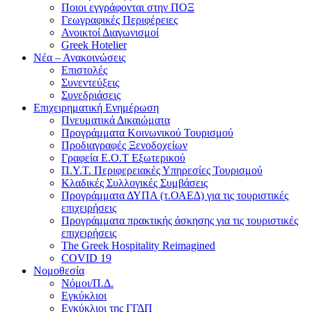
Ποιοι εγγράφονται στην ΠΟΞ
Γεωγραφικές Περιφέρειες
Ανοικτοί Διαγωνισμoί
Greek Hotelier
Νέα – Ανακοινώσεις
Επιστολές
Συνεντεύξεις
Συνεδριάσεις
Επιχειρηματική Ενημέρωση
Πνευματικά Δικαιώματα
Προγράμματα Κοινωνικού Τουρισμού
Προδιαγραφές Ξενοδοχείων
Γραφεία Ε.Ο.Τ Εξωτερικού
Π.Υ.Τ. Περιφερειακές Υπηρεσίες Τουρισμού
Κλαδικές Συλλογικές Συμβάσεις
Προγράμματα ΔΥΠΑ (τ.ΟΑΕΔ) για τις τουριστικές
επιχειρήσεις
Προγράμματα πρακτικής άσκησης για τις τουριστικές
επιχειρήσεις
The Greek Hospitality Reimagined
COVID 19
Νομοθεσία
Νόμοι/Π.Δ.
Εγκύκλιοι
Εγκύκλιοι της ΓΓΔΠ