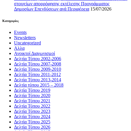
στοιχείων απορρόφησης εκτέλεσης Προγράμματος
Δημοσίων Επενδύσεων ανά Περιφέρεια
15/07/2026
Kατηγορίες
Events
Newsletters
Uncategorized
Αλλα
Ανοικτοί Διαγωνισμoί
Δελτία Τύπου 2002-2006
Δελτία Τύπου 2007-2008
Δελτία Τύπου 2009-2010
Δελτία Τύπου 2011-2012
Δελτία Τύπου 2013-2014
Δελτία τύπου 2015 – 2018
Δελτία Τύπου 2019
Δελτία Τύπου 2020
Δελτία Τύπου 2021
Δελτία Τύπου 2022
Δελτία Τύπου 2023
Δελτία Τύπου 2024
Δελτία Τύπου 2025
Δελτία Τύπου 2026