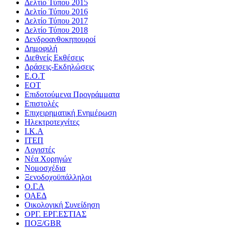
Δελτίο Τύπου 2015
Δελτίο Τύπου 2016
Δελτίο Τύπου 2017
Δελτίο Τύπου 2018
Δενδροανθοκηπουροί
Δημοφιλή
Διεθνείς Εκθέσεις
Δράσεις-Εκδηλώσεις
Ε.Ο.Τ
ΕΟΤ
Επιδοτούμενα Προγράμματα
Επιστολές
Επιχειρηματική Ενημέρωση
Ηλεκτροτεχνίτες
Ι.Κ.Α
ΙΤΕΠ
Λογιστές
Νέα Χορηγών
Νομοσχέδια
Ξενοδοχοϋπάλληλοι
Ο.Γ.Α
ΟΑΕΔ
Οικολογική Συνείδηση
ΟΡΓ. ΕΡΓ.ΕΣΤΙΑΣ
ΠΟΞ/GBR