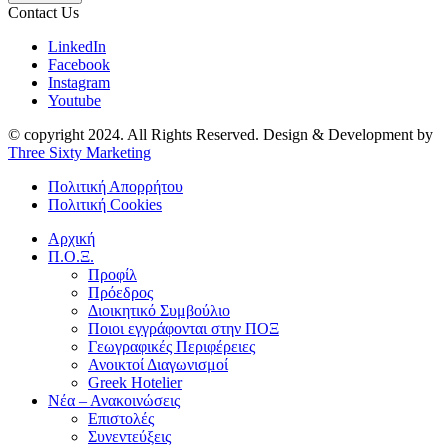
Contact Us
LinkedIn
Facebook
Instagram
Youtube
© copyright 2024. All Rights Reserved. Design & Development by
Three Sixty Marketing
Πολιτική Απορρήτου
Πολιτική Cookies
Αρχική
Π.Ο.Ξ.
Προφίλ
Πρόεδρος
Διοικητικό Συμβούλιο
Ποιοι εγγράφονται στην ΠΟΞ
Γεωγραφικές Περιφέρειες
Ανοικτοί Διαγωνισμoί
Greek Hotelier
Νέα – Ανακοινώσεις
Επιστολές
Συνεντεύξεις