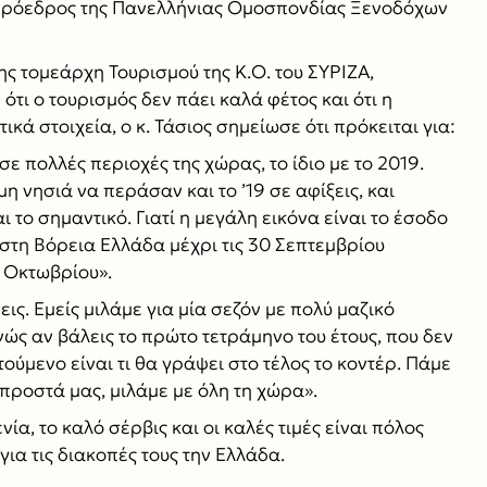
 πρόεδρος της Πανελλήνιας Ομοσπονδίας Ξενοδόχων
ης τομεάρχη Τουρισμού της Κ.Ο. του ΣΥΡΙΖΑ,
τι ο τουρισμός δεν πάει καλά φέτος και ότι η
ά στοιχεία, ο κ. Τάσιος σημείωσε ότι πρόκειται για:
σε πολλές περιοχές της χώρας, το ίδιο με το 2019.
η νησιά να περάσαν και το ’19 σε αφίξεις, και
ι το σημαντικό. Γιατί η μεγάλη εικόνα είναι το έσοδο
 στη Βόρεια Ελλάδα μέχρι τις 30 Σεπτεμβρίου
ς Οκτωβρίου».
ις. Εμείς μιλάμε για μία σεζόν με πολύ μαζικό
ώς αν βάλεις το πρώτο τετράμηνο του έτους, που δεν
ύμενο είναι τι θα γράψει στο τέλος το κοντέρ. Πάμε
μπροστά μας, μιλάμε με όλη τη χώρα».
νία, το καλό σέρβις και οι καλές τιμές είναι πόλος
για τις διακοπές τους την Ελλάδα.