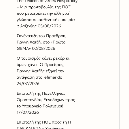
The Lexicon of Greek Hospitality
– Μια πρωτοβουλία της ΠΟΞ
που μετατρέπει την ελληνική
γλώσσα σε αυθεντική εμπειρία
φιλοξενίας
05/08/2026
Συνέντευξη του Προέδρου,
Γιάννη Χατζή, στο «Πρώτο
ΘΕΜΑ»
02/08/2026
Ο τουρισμός κάνει ρεκόρ κι
όμως χάνει: Ο Πρόεδρος,
Γιάννης Χατζής εξηγεί την
αντίφαση στο iefimerida
24/07/2026
Επιστολή της Πανελλήνιας
Ομοσπονδίας Ξενοδόχων προς
το Υπουργείο Πολιτισμού
17/07/2026
Επιστολή της ΠΟΞ προς τη ΓΓ
ΠΔΕ ΚΑΙ ΕΠΑ – Χορήγηση