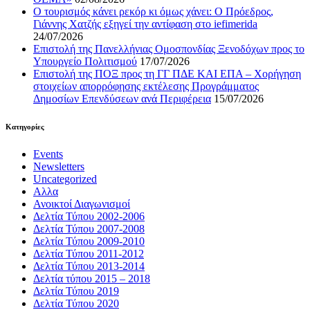
Ο τουρισμός κάνει ρεκόρ κι όμως χάνει: Ο Πρόεδρος,
Γιάννης Χατζής εξηγεί την αντίφαση στο iefimerida
24/07/2026
Επιστολή της Πανελλήνιας Ομοσπονδίας Ξενοδόχων προς το
Υπουργείο Πολιτισμού
17/07/2026
Επιστολή της ΠΟΞ προς τη ΓΓ ΠΔΕ ΚΑΙ ΕΠΑ – Χορήγηση
στοιχείων απορρόφησης εκτέλεσης Προγράμματος
Δημοσίων Επενδύσεων ανά Περιφέρεια
15/07/2026
Kατηγορίες
Events
Newsletters
Uncategorized
Αλλα
Ανοικτοί Διαγωνισμoί
Δελτία Τύπου 2002-2006
Δελτία Τύπου 2007-2008
Δελτία Τύπου 2009-2010
Δελτία Τύπου 2011-2012
Δελτία Τύπου 2013-2014
Δελτία τύπου 2015 – 2018
Δελτία Τύπου 2019
Δελτία Τύπου 2020