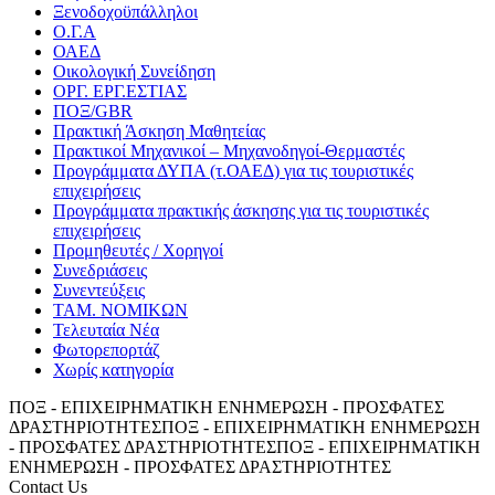
Ξενοδοχοϋπάλληλοι
Ο.Γ.Α
ΟΑΕΔ
Οικολογική Συνείδηση
ΟΡΓ. ΕΡΓ.ΕΣΤΙΑΣ
ΠΟΞ/GBR
Πρακτική Άσκηση Μαθητείας
Πρακτικοί Μηχανικοί – Μηχανοδηγοί-Θερμαστές
Προγράμματα ΔΥΠΑ (τ.ΟΑΕΔ) για τις τουριστικές
επιχειρήσεις
Προγράμματα πρακτικής άσκησης για τις τουριστικές
επιχειρήσεις
Προμηθευτές / Χορηγοί
Συνεδριάσεις
Συνεντεύξεις
ΤΑΜ. ΝΟΜΙΚΩΝ
Τελευταία Νέα
Φωτορεπορτάζ
Χωρίς κατηγορία
ΠΟΞ - ΕΠΙΧΕΙΡΗΜΑΤΙΚΗ ΕΝΗΜΕΡΩΣΗ - ΠΡΟΣΦΑΤΕΣ
ΔΡΑΣΤΗΡΙΟΤΗΤΕΣ
ΠΟΞ - ΕΠΙΧΕΙΡΗΜΑΤΙΚΗ ΕΝΗΜΕΡΩΣΗ
- ΠΡΟΣΦΑΤΕΣ ΔΡΑΣΤΗΡΙΟΤΗΤΕΣ
ΠΟΞ - ΕΠΙΧΕΙΡΗΜΑΤΙΚΗ
ΕΝΗΜΕΡΩΣΗ - ΠΡΟΣΦΑΤΕΣ ΔΡΑΣΤΗΡΙΟΤΗΤΕΣ
Contact Us