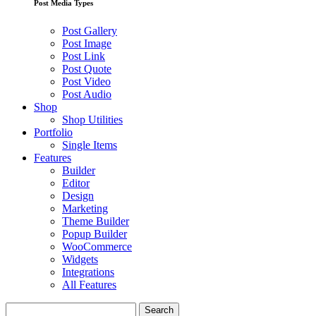
Post Media Types
Post Gallery
Post Image
Post Link
Post Quote
Post Video
Post Audio
Shop
Shop Utilities
Portfolio
Single Items
Features
Builder
Editor
Design
Marketing
Theme Builder
Popup Builder
WooCommerce
Widgets
Integrations
All Features
Search