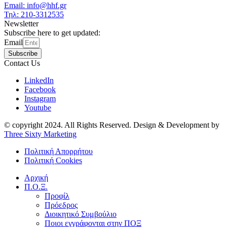
Email: info@hhf.gr
Τηλ: 210-3312535
Newsletter
Subscribe here to get updated:
Email
Subscribe
Contact Us
LinkedIn
Facebook
Instagram
Youtube
© copyright 2024. All Rights Reserved. Design & Development by
Three Sixty Marketing
Πολιτική Απορρήτου
Πολιτική Cookies
Αρχική
Π.Ο.Ξ.
Προφίλ
Πρόεδρος
Διοικητικό Συμβούλιο
Ποιοι εγγράφονται στην ΠΟΞ