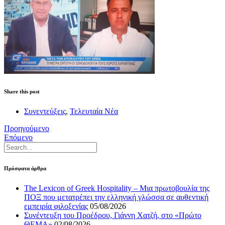
Share this post
Συνεντεύξεις
,
Τελευταία Νέα
Προηγούμενο
Επόμενο
Πρόσφατα άρθρα
The Lexicon of Greek Hospitality – Μια πρωτοβουλία της
ΠΟΞ που μετατρέπει την ελληνική γλώσσα σε αυθεντική
εμπειρία φιλοξενίας
05/08/2026
Συνέντευξη του Προέδρου, Γιάννη Χατζή, στο «Πρώτο
ΘΕΜΑ»
02/08/2026