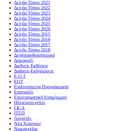
Δελτία Τύπου 2021
Δελτία Τύπου 2022
Δελτία Τύπου 2023
Δελτία Τύπου 2024
Δελτία Τύπου 2025
Δελτία Τύπου 2026
Δελτίο Τύπου 2015
Δελτίο Τύπου 2016
Δελτίο Τύπου 2017
Δελτίο Τύπου 2018
Δενδροανθοκηπουροί
Δημοφιλή
Διεθνείς Εκθέσεις
Δράσεις-Εκδηλώσεις
Ε.Ο.Τ
ΕΟΤ
Επιδοτούμενα Προγράμματα
Επιστολές
Επιχειρηματική Ενημέρωση
Ηλεκτροτεχνίτες
Ι.Κ.Α
ΙΤΕΠ
Λογιστές
Νέα Χορηγών
Νομοσχέδια