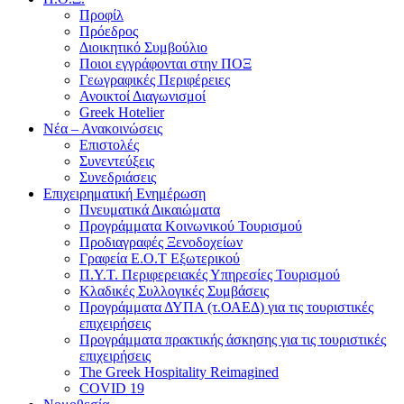
Προφίλ
Πρόεδρος
Διοικητικό Συμβούλιο
Ποιοι εγγράφονται στην ΠΟΞ
Γεωγραφικές Περιφέρειες
Ανοικτοί Διαγωνισμoί
Greek Hotelier
Νέα – Ανακοινώσεις
Επιστολές
Συνεντεύξεις
Συνεδριάσεις
Επιχειρηματική Ενημέρωση
Πνευματικά Δικαιώματα
Προγράμματα Κοινωνικού Τουρισμού
Προδιαγραφές Ξενοδοχείων
Γραφεία Ε.Ο.Τ Εξωτερικού
Π.Υ.Τ. Περιφερειακές Υπηρεσίες Τουρισμού
Κλαδικές Συλλογικές Συμβάσεις
Προγράμματα ΔΥΠΑ (τ.ΟΑΕΔ) για τις τουριστικές
επιχειρήσεις
Προγράμματα πρακτικής άσκησης για τις τουριστικές
επιχειρήσεις
The Greek Hospitality Reimagined
COVID 19