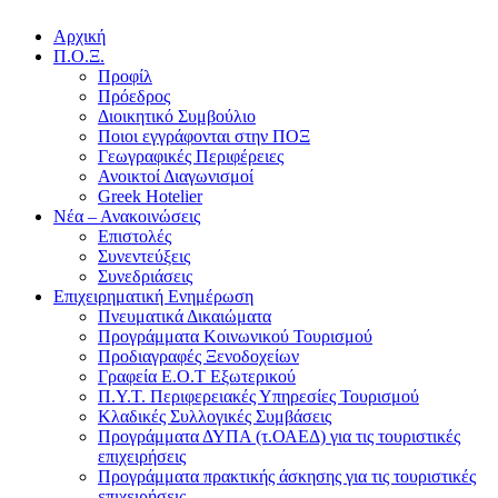
Αρχική
Π.Ο.Ξ.
Προφίλ
Πρόεδρος
Διοικητικό Συμβούλιο
Ποιοι εγγράφονται στην ΠΟΞ
Γεωγραφικές Περιφέρειες
Ανοικτοί Διαγωνισμoί
Greek Hotelier
Νέα – Ανακοινώσεις
Επιστολές
Συνεντεύξεις
Συνεδριάσεις
Επιχειρηματική Ενημέρωση
Πνευματικά Δικαιώματα
Προγράμματα Κοινωνικού Τουρισμού
Προδιαγραφές Ξενοδοχείων
Γραφεία Ε.Ο.Τ Εξωτερικού
Π.Υ.Τ. Περιφερειακές Υπηρεσίες Τουρισμού
Κλαδικές Συλλογικές Συμβάσεις
Προγράμματα ΔΥΠΑ (τ.ΟΑΕΔ) για τις τουριστικές
επιχειρήσεις
Προγράμματα πρακτικής άσκησης για τις τουριστικές
επιχειρήσεις