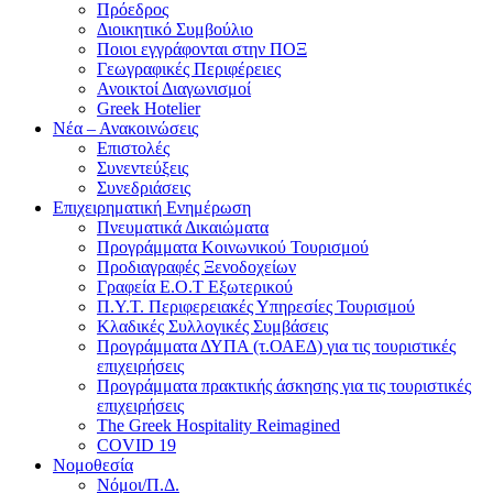
Πρόεδρος
Διοικητικό Συμβούλιο
Ποιοι εγγράφονται στην ΠΟΞ
Γεωγραφικές Περιφέρειες
Ανοικτοί Διαγωνισμoί
Greek Hotelier
Νέα – Ανακοινώσεις
Επιστολές
Συνεντεύξεις
Συνεδριάσεις
Επιχειρηματική Ενημέρωση
Πνευματικά Δικαιώματα
Προγράμματα Κοινωνικού Τουρισμού
Προδιαγραφές Ξενοδοχείων
Γραφεία Ε.Ο.Τ Εξωτερικού
Π.Υ.Τ. Περιφερειακές Υπηρεσίες Τουρισμού
Κλαδικές Συλλογικές Συμβάσεις
Προγράμματα ΔΥΠΑ (τ.ΟΑΕΔ) για τις τουριστικές
επιχειρήσεις
Προγράμματα πρακτικής άσκησης για τις τουριστικές
επιχειρήσεις
The Greek Hospitality Reimagined
COVID 19
Νομοθεσία
Νόμοι/Π.Δ.