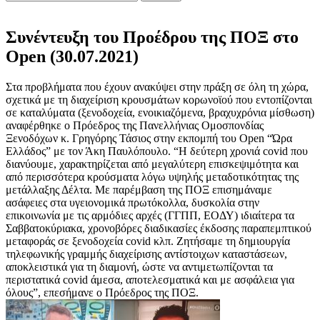
Συνέντευξη του Προέδρου της ΠΟΞ στο
Open (30.07.2021)
Στα προβλήματα που έχουν ανακύψει στην πράξη σε όλη τη χώρα,
σχετικά με τη διαχείριση κρουσμάτων κορωνοϊού που εντοπίζονται
σε καταλύματα (ξενοδοχεία, ενοικιαζόμενα, βραχυχρόνια μίσθωση)
αναφέρθηκε ο Πρόεδρος της Πανελλήνιας Ομοσπονδίας
Ξενοδόχων κ. Γρηγόρης Τάσιος στην εκπομπή του Open “Ώρα
Ελλάδος” με τον Άκη Παυλόπουλο. “Η δεύτερη χρονιά covid που
διανύουμε, χαρακτηρίζεται από μεγαλύτερη επισκεψιμότητα και
από περισσότερα κρούσματα λόγω υψηλής μεταδοτικότητας της
μετάλλαξης Δέλτα. Με παρέμβαση της ΠΟΞ επισημάναμε
ασάφειες στα υγειονομικά πρωτόκολλα, δυσκολία στην
επικοινωνία με τις αρμόδιες αρχές (ΓΓΠΠ, ΕΟΔΥ) ιδιαίτερα τα
Σαββατοκύριακα, χρονοβόρες διαδικασίες έκδοσης παραπεμπτικού
μεταφοράς σε ξενοδοχεία covid κλπ. Ζητήσαμε τη δημιουργία
τηλεφωνικής γραμμής διαχείρισης αντίστοιχων καταστάσεων,
αποκλειστικά για τη διαμονή, ώστε να αντιμετωπίζονται τα
περιστατικά covid άμεσα, αποτελεσματικά και με ασφάλεια για
όλους”, επεσήμανε ο Πρόεδρος της ΠΟΞ.