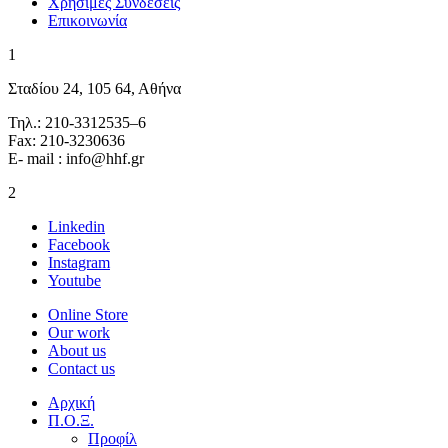
Χρήσιμες Συνδέσεις
Επικοινωνία
1
Σταδίου 24, 105 64, Αθήνα
Τηλ.: 210-3312535–6
Fax: 210-3230636
E- mail : info@hhf.gr
2
Linkedin
Facebook
Instagram
Youtube
Online Store
Our work
About us
Contact us
Αρχική
Π.Ο.Ξ.
Προφίλ