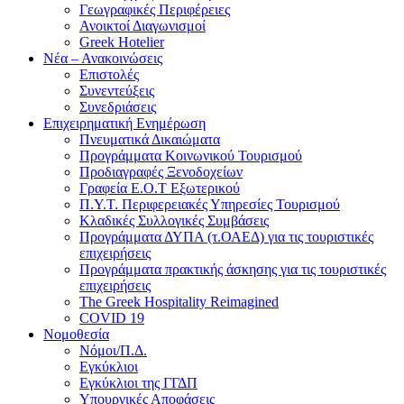
Γεωγραφικές Περιφέρειες
Ανοικτοί Διαγωνισμoί
Greek Hotelier
Νέα – Ανακοινώσεις
Επιστολές
Συνεντεύξεις
Συνεδριάσεις
Επιχειρηματική Ενημέρωση
Πνευματικά Δικαιώματα
Προγράμματα Κοινωνικού Τουρισμού
Προδιαγραφές Ξενοδοχείων
Γραφεία Ε.Ο.Τ Εξωτερικού
Π.Υ.Τ. Περιφερειακές Υπηρεσίες Τουρισμού
Κλαδικές Συλλογικές Συμβάσεις
Προγράμματα ΔΥΠΑ (τ.ΟΑΕΔ) για τις τουριστικές
επιχειρήσεις
Προγράμματα πρακτικής άσκησης για τις τουριστικές
επιχειρήσεις
The Greek Hospitality Reimagined
COVID 19
Νομοθεσία
Νόμοι/Π.Δ.
Εγκύκλιοι
Εγκύκλιοι της ΓΓΔΠ
Υπουργικές Αποφάσεις