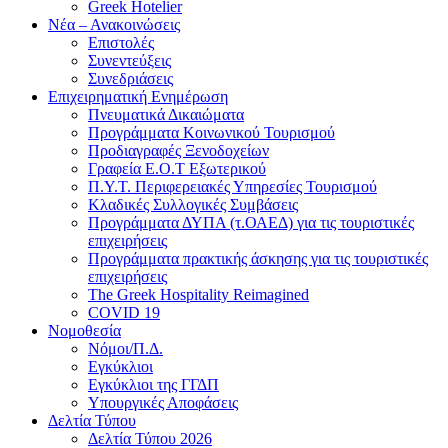
Greek Hotelier
Νέα – Ανακοινώσεις
Επιστολές
Συνεντεύξεις
Συνεδριάσεις
Επιχειρηματική Ενημέρωση
Πνευματικά Δικαιώματα
Προγράμματα Κοινωνικού Τουρισμού
Προδιαγραφές Ξενοδοχείων
Γραφεία Ε.Ο.Τ Εξωτερικού
Π.Υ.Τ. Περιφερειακές Υπηρεσίες Τουρισμού
Κλαδικές Συλλογικές Συμβάσεις
Προγράμματα ΔΥΠΑ (τ.ΟΑΕΔ) για τις τουριστικές
επιχειρήσεις
Προγράμματα πρακτικής άσκησης για τις τουριστικές
επιχειρήσεις
The Greek Hospitality Reimagined
COVID 19
Νομοθεσία
Νόμοι/Π.Δ.
Εγκύκλιοι
Εγκύκλιοι της ΓΓΔΠ
Υπουργικές Αποφάσεις
Δελτία Τύπου
Δελτία Τύπου 2026