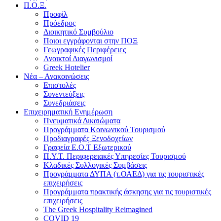
Π.Ο.Ξ.
Προφίλ
Πρόεδρος
Διοικητικό Συμβούλιο
Ποιοι εγγράφονται στην ΠΟΞ
Γεωγραφικές Περιφέρειες
Ανοικτοί Διαγωνισμoί
Greek Hotelier
Νέα – Ανακοινώσεις
Επιστολές
Συνεντεύξεις
Συνεδριάσεις
Επιχειρηματική Ενημέρωση
Πνευματικά Δικαιώματα
Προγράμματα Κοινωνικού Τουρισμού
Προδιαγραφές Ξενοδοχείων
Γραφεία Ε.Ο.Τ Εξωτερικού
Π.Υ.Τ. Περιφερειακές Υπηρεσίες Τουρισμού
Κλαδικές Συλλογικές Συμβάσεις
Προγράμματα ΔΥΠΑ (τ.ΟΑΕΔ) για τις τουριστικές
επιχειρήσεις
Προγράμματα πρακτικής άσκησης για τις τουριστικές
επιχειρήσεις
The Greek Hospitality Reimagined
COVID 19