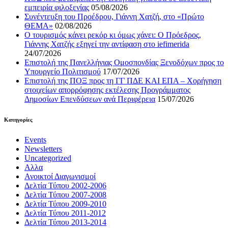
εμπειρία φιλοξενίας
05/08/2026
Συνέντευξη του Προέδρου, Γιάννη Χατζή, στο «Πρώτο
ΘΕΜΑ»
02/08/2026
Ο τουρισμός κάνει ρεκόρ κι όμως χάνει: Ο Πρόεδρος,
Γιάννης Χατζής εξηγεί την αντίφαση στο iefimerida
24/07/2026
Επιστολή της Πανελλήνιας Ομοσπονδίας Ξενοδόχων προς το
Υπουργείο Πολιτισμού
17/07/2026
Επιστολή της ΠΟΞ προς τη ΓΓ ΠΔΕ ΚΑΙ ΕΠΑ – Χορήγηση
στοιχείων απορρόφησης εκτέλεσης Προγράμματος
Δημοσίων Επενδύσεων ανά Περιφέρεια
15/07/2026
Kατηγορίες
Events
Newsletters
Uncategorized
Αλλα
Ανοικτοί Διαγωνισμoί
Δελτία Τύπου 2002-2006
Δελτία Τύπου 2007-2008
Δελτία Τύπου 2009-2010
Δελτία Τύπου 2011-2012
Δελτία Τύπου 2013-2014