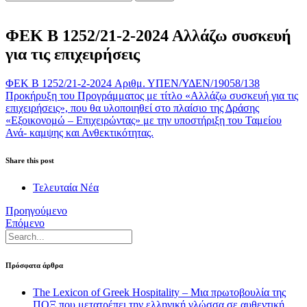
ΦΕΚ Β 1252/21-2-2024 Αλλάζω συσκευή
για τις επιχειρήσεις
ΦΕΚ B 1252/21-2-2024 Αριθμ. ΥΠΕΝ/ΥΔΕΝ/19058/138
Προκήρυξη του Προγράμματος με τίτλο «Αλλάζω συσκευή για τις
επιχειρήσεις», που θα υλοποιηθεί στο πλαίσιο της Δράσης
«Εξοικονομώ – Επιχειρώντας» με την υποστήριξη του Ταμείου
Ανά- καμψης και Ανθεκτικότητας.
Share this post
Τελευταία Νέα
Προηγούμενο
Επόμενο
Πρόσφατα άρθρα
The Lexicon of Greek Hospitality – Μια πρωτοβουλία της
ΠΟΞ που μετατρέπει την ελληνική γλώσσα σε αυθεντική