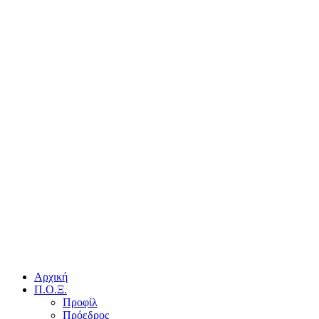
Αρχική
Π.Ο.Ξ.
Προφίλ
Πρόεδρος