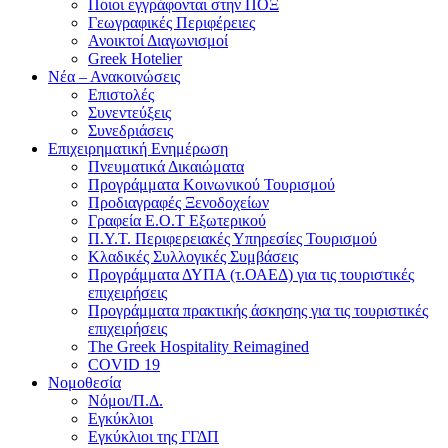
Ποιοι εγγράφονται στην ΠΟΞ
Γεωγραφικές Περιφέρειες
Ανοικτοί Διαγωνισμoί
Greek Hotelier
Νέα – Ανακοινώσεις
Επιστολές
Συνεντεύξεις
Συνεδριάσεις
Επιχειρηματική Ενημέρωση
Πνευματικά Δικαιώματα
Προγράμματα Κοινωνικού Τουρισμού
Προδιαγραφές Ξενοδοχείων
Γραφεία Ε.Ο.Τ Εξωτερικού
Π.Υ.Τ. Περιφερειακές Υπηρεσίες Τουρισμού
Κλαδικές Συλλογικές Συμβάσεις
Προγράμματα ΔΥΠΑ (τ.ΟΑΕΔ) για τις τουριστικές
επιχειρήσεις
Προγράμματα πρακτικής άσκησης για τις τουριστικές
επιχειρήσεις
The Greek Hospitality Reimagined
COVID 19
Νομοθεσία
Νόμοι/Π.Δ.
Εγκύκλιοι
Εγκύκλιοι της ΓΓΔΠ