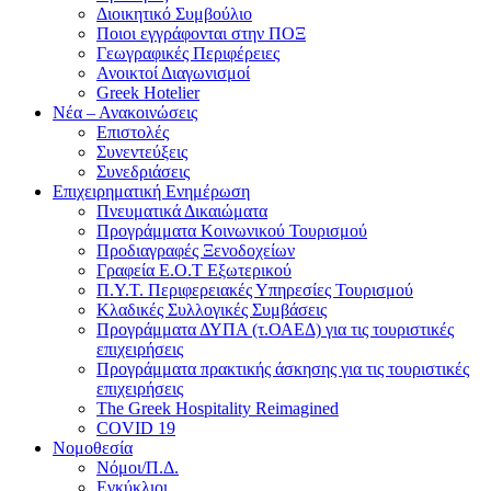
Διοικητικό Συμβούλιο
Ποιοι εγγράφονται στην ΠΟΞ
Γεωγραφικές Περιφέρειες
Ανοικτοί Διαγωνισμoί
Greek Hotelier
Νέα – Ανακοινώσεις
Επιστολές
Συνεντεύξεις
Συνεδριάσεις
Επιχειρηματική Ενημέρωση
Πνευματικά Δικαιώματα
Προγράμματα Κοινωνικού Τουρισμού
Προδιαγραφές Ξενοδοχείων
Γραφεία Ε.Ο.Τ Εξωτερικού
Π.Υ.Τ. Περιφερειακές Υπηρεσίες Τουρισμού
Κλαδικές Συλλογικές Συμβάσεις
Προγράμματα ΔΥΠΑ (τ.ΟΑΕΔ) για τις τουριστικές
επιχειρήσεις
Προγράμματα πρακτικής άσκησης για τις τουριστικές
επιχειρήσεις
The Greek Hospitality Reimagined
COVID 19
Νομοθεσία
Νόμοι/Π.Δ.
Εγκύκλιοι