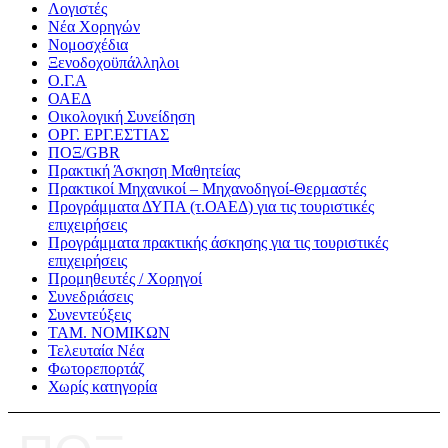
Λογιστές
Νέα Χορηγών
Νομοσχέδια
Ξενοδοχοϋπάλληλοι
Ο.Γ.Α
ΟΑΕΔ
Οικολογική Συνείδηση
ΟΡΓ. ΕΡΓ.ΕΣΤΙΑΣ
ΠΟΞ/GBR
Πρακτική Άσκηση Μαθητείας
Πρακτικοί Μηχανικοί – Μηχανοδηγοί-Θερμαστές
Προγράμματα ΔΥΠΑ (τ.ΟΑΕΔ) για τις τουριστικές
επιχειρήσεις
Προγράμματα πρακτικής άσκησης για τις τουριστικές
επιχειρήσεις
Προμηθευτές / Χορηγοί
Συνεδριάσεις
Συνεντεύξεις
ΤΑΜ. ΝΟΜΙΚΩΝ
Τελευταία Νέα
Φωτορεπορτάζ
Χωρίς κατηγορία