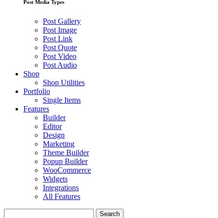
Post Media Types
Post Gallery
Post Image
Post Link
Post Quote
Post Video
Post Audio
Shop
Shop Utilities
Portfolio
Single Items
Features
Builder
Editor
Design
Marketing
Theme Builder
Popup Builder
WooCommerce
Widgets
Integrations
All Features
Search