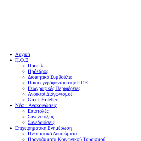
Αρχική
Π.Ο.Ξ.
Προφίλ
Πρόεδρος
Διοικητικό Συμβούλιο
Ποιοι εγγράφονται στην ΠΟΞ
Γεωγραφικές Περιφέρειες
Ανοικτοί Διαγωνισμoί
Greek Hotelier
Νέα – Ανακοινώσεις
Επιστολές
Συνεντεύξεις
Συνεδριάσεις
Επιχειρηματική Ενημέρωση
Πνευματικά Δικαιώματα
Προγράμματα Κοινωνικού Τουρισμού