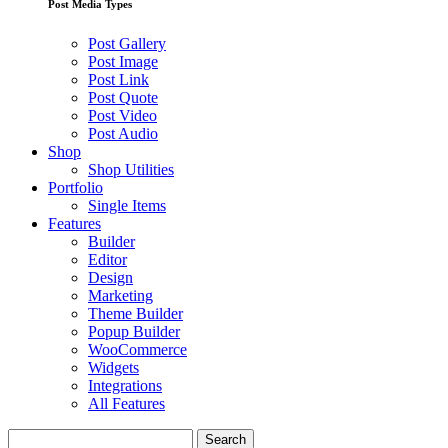
Post Media Types
Post Gallery
Post Image
Post Link
Post Quote
Post Video
Post Audio
Shop
Shop Utilities
Portfolio
Single Items
Features
Builder
Editor
Design
Marketing
Theme Builder
Popup Builder
WooCommerce
Widgets
Integrations
All Features
Search