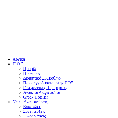
Αρχική
Π.Ο.Ξ.
Προφίλ
Πρόεδρος
Διοικητικό Συμβούλιο
Ποιοι εγγράφονται στην ΠΟΞ
Γεωγραφικές Περιφέρειες
Ανοικτοί Διαγωνισμoί
Greek Hotelier
Νέα – Ανακοινώσεις
Επιστολές
Συνεντεύξεις
Συνεδριάσεις