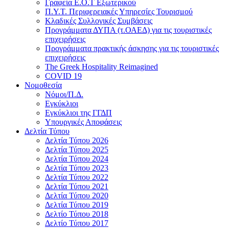
Γραφεία Ε.Ο.Τ Εξωτερικού
Π.Υ.Τ. Περιφερειακές Υπηρεσίες Τουρισμού
Κλαδικές Συλλογικές Συμβάσεις
Προγράμματα ΔΥΠΑ (τ.ΟΑΕΔ) για τις τουριστικές
επιχειρήσεις
Προγράμματα πρακτικής άσκησης για τις τουριστικές
επιχειρήσεις
The Greek Hospitality Reimagined
COVID 19
Νομοθεσία
Νόμοι/Π.Δ.
Εγκύκλιοι
Εγκύκλιοι της ΓΓΔΠ
Υπουργικές Αποφάσεις
Δελτία Τύπου
Δελτία Τύπου 2026
Δελτία Τύπου 2025
Δελτία Τύπου 2024
Δελτία Τύπου 2023
Δελτία Τύπου 2022
Δελτία Τύπου 2021
Δελτία Τύπου 2020
Δελτία Τύπου 2019
Δελτίο Τύπου 2018
Δελτίο Τύπου 2017