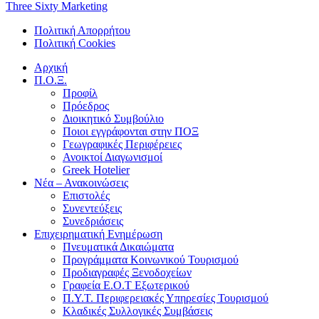
Three Sixty Marketing
Πολιτική Απορρήτου
Πολιτική Cookies
Αρχική
Π.Ο.Ξ.
Προφίλ
Πρόεδρος
Διοικητικό Συμβούλιο
Ποιοι εγγράφονται στην ΠΟΞ
Γεωγραφικές Περιφέρειες
Ανοικτοί Διαγωνισμoί
Greek Hotelier
Νέα – Ανακοινώσεις
Επιστολές
Συνεντεύξεις
Συνεδριάσεις
Επιχειρηματική Ενημέρωση
Πνευματικά Δικαιώματα
Προγράμματα Κοινωνικού Τουρισμού
Προδιαγραφές Ξενοδοχείων
Γραφεία Ε.Ο.Τ Εξωτερικού
Π.Υ.Τ. Περιφερειακές Υπηρεσίες Τουρισμού
Κλαδικές Συλλογικές Συμβάσεις