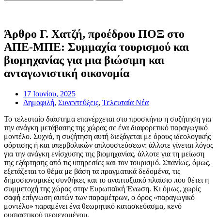
Άρθρο Γ. Χατζή, προέδρου ΠΟΞ στο
ΑΠΕ-ΜΠΕ: Συμμαχία τουρισμού και
βιομηχανίας για μια βιώσιμη και
ανταγωνιστική οικονομία
17 Ιουνίου, 2025
Δημοφιλή
,
Συνεντεύξεις
,
Τελευταία Νέα
Το τελευταίο διάστημα επανέρχεται στο προσκήνιο η συζήτηση για
την ανάγκη μετάβασης της χώρας σε ένα διαφορετικό παραγωγικό
μοντέλο. Συχνά, η συζήτηση αυτή διεξάγεται με όρους ιδεολογικής
φόρτισης ή και υπερβολικών απλουστεύσεων: άλλοτε γίνεται λόγος
για την ανάγκη ενίσχυσης της βιομηχανίας, άλλοτε για τη μείωση
της εξάρτησης από τις υπηρεσίες και τον τουρισμό. Σπανίως, όμως,
εξετάζεται το θέμα με βάση τα πραγματικά δεδομένα, τις
δημοσιονομικές συνθήκες και το αναπτυξιακό πλαίσιο που θέτει η
συμμετοχή της χώρας στην Ευρωπαϊκή Ένωση. Κι όμως, χωρίς
σαφή επίγνωση αυτών των παραμέτρων, ο όρος «παραγωγικό
μοντέλο» παραμένει ένα θεωρητικό κατασκεύασμα, κενό
ουσιαστικού περιεχομένου.