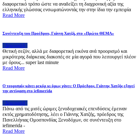
διαφορετικό τρόπο ώστε να αναδείξει τη διαχρονική αξία της
ελληνικής γλώσσας ενσωματώνοντάς την στην ίδια την εμπειρία
Read More
Συνέντευξη του Προέδρου, Γιάννη Χατζή, στο «Πρώτο ΘΕΜΑ»
Δημοφιλή
Θετική σεζόν, αλλά με διαφορετική εικόνα ανά προορισμό και
μικρότερης διάρκειας διακοπές σε μία αγορά που λειτουργεί πλέον
με όρους... super last minute
Read More
Ο τουρισμός κάνει ρεκόρ κι όμως χάνει: Ο Πρόεδρος, Γιάννης Χατζής εξηγεί
την αντίφαση στο iefimerida
Δημοφιλή
Πάνω από τις μισές ώριμες ξενοδοχειακές επενδύσεις έμειναν
εκτός χρηματοδότησης, λέει ο Γιάννης Χατζής, πρόεδρος της
Πανελλήνιας Ομοσπονδίας Ξενοδόχων, σε συνέντευξη στο
iefimerida -
Read More