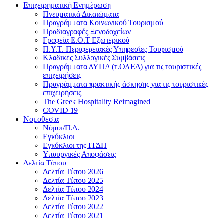
Επιχειρηματική Ενημέρωση
Πνευματικά Δικαιώματα
Προγράμματα Κοινωνικού Τουρισμού
Προδιαγραφές Ξενοδοχείων
Γραφεία Ε.Ο.Τ Εξωτερικού
Π.Υ.Τ. Περιφερειακές Υπηρεσίες Τουρισμού
Κλαδικές Συλλογικές Συμβάσεις
Προγράμματα ΔΥΠΑ (τ.ΟΑΕΔ) για τις τουριστικές
επιχειρήσεις
Προγράμματα πρακτικής άσκησης για τις τουριστικές
επιχειρήσεις
The Greek Hospitality Reimagined
COVID 19
Νομοθεσία
Νόμοι/Π.Δ.
Εγκύκλιοι
Εγκύκλιοι της ΓΓΔΠ
Υπουργικές Αποφάσεις
Δελτία Τύπου
Δελτία Τύπου 2026
Δελτία Τύπου 2025
Δελτία Τύπου 2024
Δελτία Τύπου 2023
Δελτία Τύπου 2022
Δελτία Τύπου 2021