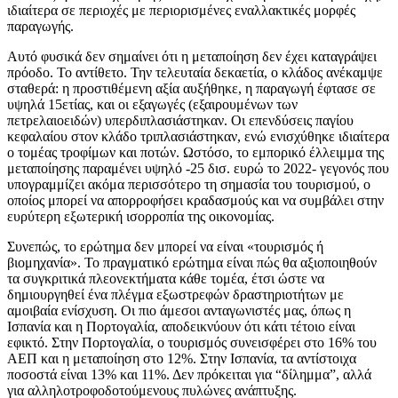
ιδιαίτερα σε περιοχές με περιορισμένες εναλλακτικές μορφές
παραγωγής.
Αυτό φυσικά δεν σημαίνει ότι η μεταποίηση δεν έχει καταγράψει
πρόοδο. Το αντίθετο. Την τελευταία δεκαετία, ο κλάδος ανέκαμψε
σταθερά: η προστιθέμενη αξία αυξήθηκε, η παραγωγή έφτασε σε
υψηλά 15ετίας, και οι εξαγωγές (εξαιρουμένων των
πετρελαιοειδών) υπερδιπλασιάστηκαν. Οι επενδύσεις παγίου
κεφαλαίου στον κλάδο τριπλασιάστηκαν, ενώ ενισχύθηκε ιδιαίτερα
ο τομέας τροφίμων και ποτών. Ωστόσο, το εμπορικό έλλειμμα της
μεταποίησης παραμένει υψηλό -25 δισ. ευρώ το 2022- γεγονός που
υπογραμμίζει ακόμα περισσότερο τη σημασία του τουρισμού, ο
οποίος μπορεί να απορροφήσει κραδασμούς και να συμβάλει στην
ευρύτερη εξωτερική ισορροπία της οικονομίας.
Συνεπώς, το ερώτημα δεν μπορεί να είναι «τουρισμός ή
βιομηχανία». Το πραγματικό ερώτημα είναι πώς θα αξιοποιηθούν
τα συγκριτικά πλεονεκτήματα κάθε τομέα, έτσι ώστε να
δημιουργηθεί ένα πλέγμα εξωστρεφών δραστηριοτήτων με
αμοιβαία ενίσχυση. Οι πιο άμεσοι ανταγωνιστές μας, όπως η
Ισπανία και η Πορτογαλία, αποδεικνύουν ότι κάτι τέτοιο είναι
εφικτό. Στην Πορτογαλία, ο τουρισμός συνεισφέρει στο 16% του
ΑΕΠ και η μεταποίηση στο 12%. Στην Ισπανία, τα αντίστοιχα
ποσοστά είναι 13% και 11%. Δεν πρόκειται για “δίλημμα”, αλλά
για αλληλοτροφοδοτούμενους πυλώνες ανάπτυξης.