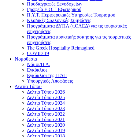
Προδιαγραφές Ξενοδοχείων
Γραφεία Ε.Ο.Τ Εξωτερικού
Π.Υ.Τ. Περιφερειακές Υπηρεσίες Τουρισμού
Κλαδικές Συλλογικές Συμβάσεις
Προγράμματα ΔΥΠΑ (τ.ΟΑΕΔ) για τις τουριστικές
επιχειρήσεις
Προγράμματα πρακτικής άσκησης για τις τουριστικές
επιχειρήσεις
The Greek Hospitality Reimagined
COVID 19
Νομοθεσία
Νόμοι/Π.Δ.
Εγκύκλιοι
Εγκύκλιοι της ΓΓΔΠ
Υπουργικές Αποφάσεις
Δελτία Τύπου
Δελτία Τύπου 2026
Δελτία Τύπου 2025
Δελτία Τύπου 2024
Δελτία Τύπου 2023
Δελτία Τύπου 2022
Δελτία Τύπου 2021
Δελτία Τύπου 2020
Δελτία Τύπου 2019
Δελτίο Τύπου 2018