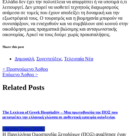
Ελλάδα δεν έχει την πολυτέλεια να απορρίπτει ή να υποτιμά ό,τι
λειτουργεί. Δεν μπορεί να υιοθετεί τεχνητούς διαχωρισμούς
ανάμεσα σε τομείς που έχουν αποδείξει τη δυναμική και την
εξωστρέφειά τους. Ο τουρισμός και η βιομηχανία μπορούν να
συνυπάρξουν, να ενισχυθούν και να συμβάλουν από κοινού στην
οικοδόμηση μιας πραγματικά βιώσιμης και ανταγωνιστικής
οικονομίας. Αρκεί να τους δούμε χωρίς προκαταλήψεις.
Share this post
Δημοφιλή
,
Συνεντεύξεις
,
Τελευταία Νέα
< Προηγούμενο Άρθρο
Επόμενο Άρθρο >
Related Posts
The Lexicon of Greek Hospitality – Μια πρωτοβουλία της ΠΟΞ που
μετατρέπει την ελληνική γλώσσα σε αυθεντική εμπειρία φιλοξενίας
Δελτία Τύπου 2026
H Πανελλήνια Ομοσπονδία Ξενοδόχων (ΠΟΞ) αναζήτησε έναν