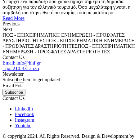
Υπάρχει ένα παράδοξο που χαρακτηρίζει σήμερα τη δημόσια
συζήτηση για τον ελληνικό τουρισμό. Όσο μεγαλύτερη γίνεται η
συμβολή του στην εθνική οικονομία, τόσο περισσότερο
Read More
Previous
Next
ΠΟΞ - ΕΠΙΧΕΙΡΗΜΑΤΙΚΗ ΕΝΗΜΕΡΩΣΗ - ΠΡΟΣΦΑΤΕΣ
ΔΡΑΣΤΗΡΙΟΤΗΤΕΣ
ΠΟΞ - ΕΠΙΧΕΙΡΗΜΑΤΙΚΗ ΕΝΗΜΕΡΩΣΗ
- ΠΡΟΣΦΑΤΕΣ ΔΡΑΣΤΗΡΙΟΤΗΤΕΣ
ΠΟΞ - ΕΠΙΧΕΙΡΗΜΑΤΙΚΗ
ΕΝΗΜΕΡΩΣΗ - ΠΡΟΣΦΑΤΕΣ ΔΡΑΣΤΗΡΙΟΤΗΤΕΣ
Contact Us
Email: info@hhf.gr
Τηλ: 210-3312535
Newsletter
Subscribe here to get updated:
Email
Subscribe
Contact Us
LinkedIn
Facebook
Instagram
Youtube
© copyright 2024. All Rights Reserved. Design & Development by