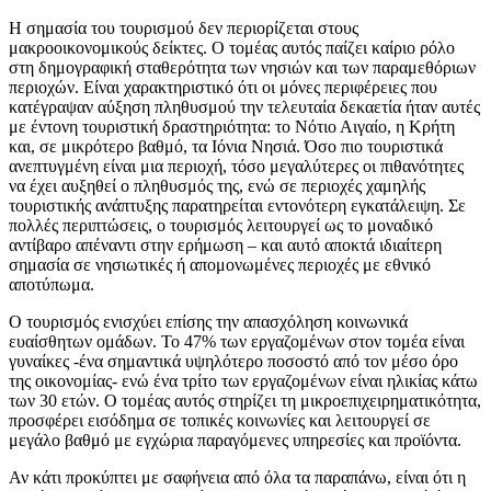
Η σημασία του τουρισμού δεν περιορίζεται στους
μακροοικονομικούς δείκτες. Ο τομέας αυτός παίζει καίριο ρόλο
στη δημογραφική σταθερότητα των νησιών και των παραμεθόριων
περιοχών. Είναι χαρακτηριστικό ότι οι μόνες περιφέρειες που
κατέγραψαν αύξηση πληθυσμού την τελευταία δεκαετία ήταν αυτές
με έντονη τουριστική δραστηριότητα: το Νότιο Αιγαίο, η Κρήτη
και, σε μικρότερο βαθμό, τα Ιόνια Νησιά. Όσο πιο τουριστικά
ανεπτυγμένη είναι μια περιοχή, τόσο μεγαλύτερες οι πιθανότητες
να έχει αυξηθεί ο πληθυσμός της, ενώ σε περιοχές χαμηλής
τουριστικής ανάπτυξης παρατηρείται εντονότερη εγκατάλειψη. Σε
πολλές περιπτώσεις, ο τουρισμός λειτουργεί ως το μοναδικό
αντίβαρο απέναντι στην ερήμωση – και αυτό αποκτά ιδιαίτερη
σημασία σε νησιωτικές ή απομονωμένες περιοχές με εθνικό
αποτύπωμα.
Ο τουρισμός ενισχύει επίσης την απασχόληση κοινωνικά
ευαίσθητων ομάδων. Το 47% των εργαζομένων στον τομέα είναι
γυναίκες -ένα σημαντικά υψηλότερο ποσοστό από τον μέσο όρο
της οικονομίας- ενώ ένα τρίτο των εργαζομένων είναι ηλικίας κάτω
των 30 ετών. Ο τομέας αυτός στηρίζει τη μικροεπιχειρηματικότητα,
προσφέρει εισόδημα σε τοπικές κοινωνίες και λειτουργεί σε
μεγάλο βαθμό με εγχώρια παραγόμενες υπηρεσίες και προϊόντα.
Αν κάτι προκύπτει με σαφήνεια από όλα τα παραπάνω, είναι ότι η