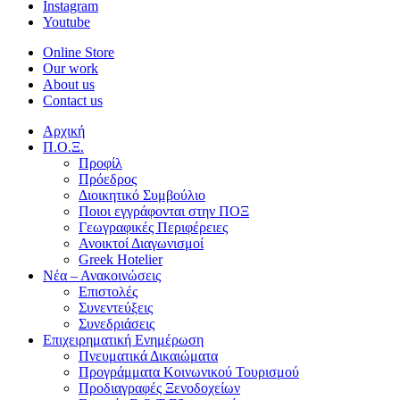
Instagram
Youtube
Online Store
Our work
About us
Contact us
Αρχική
Π.Ο.Ξ.
Προφίλ
Πρόεδρος
Διοικητικό Συμβούλιο
Ποιοι εγγράφονται στην ΠΟΞ
Γεωγραφικές Περιφέρειες
Ανοικτοί Διαγωνισμoί
Greek Hotelier
Νέα – Ανακοινώσεις
Επιστολές
Συνεντεύξεις
Συνεδριάσεις
Επιχειρηματική Ενημέρωση
Πνευματικά Δικαιώματα
Προγράμματα Κοινωνικού Τουρισμού
Προδιαγραφές Ξενοδοχείων