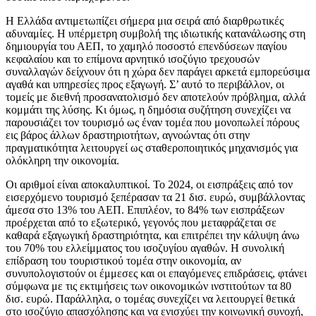
Η Ελλάδα αντιμετωπίζει σήμερα μια σειρά από διαρθρωτικές
αδυναμίες. Η υπέρμετρη συμβολή της ιδιωτικής κατανάλωσης στη
δημιουργία του ΑΕΠ, το χαμηλό ποσοστό επενδύσεων παγίου
κεφαλαίου και το επίμονα αρνητικό ισοζύγιο τρεχουσών
συναλλαγών δείχνουν ότι η χώρα δεν παράγει αρκετά εμπορεύσιμα
αγαθά και υπηρεσίες προς εξαγωγή. Σ’ αυτό το περιβάλλον, οι
τομείς με διεθνή προσανατολισμό δεν αποτελούν πρόβλημα, αλλά
κομμάτι της λύσης. Κι όμως, η δημόσια συζήτηση συνεχίζει να
παρουσιάζει τον τουρισμό ως έναν τομέα που μονοπωλεί πόρους
εις βάρος άλλων δραστηριοτήτων, αγνοώντας ότι στην
πραγματικότητα λειτουργεί ως σταθεροποιητικός μηχανισμός για
ολόκληρη την οικονομία.
Οι αριθμοί είναι αποκαλυπτικοί. Το 2024, οι εισπράξεις από τον
εισερχόμενο τουρισμό ξεπέρασαν τα 21 δισ. ευρώ, συμβάλλοντας
άμεσα στο 13% του ΑΕΠ. Επιπλέον, το 84% των εισπράξεων
προέρχεται από το εξωτερικό, γεγονός που μεταφράζεται σε
καθαρά εξαγωγική δραστηριότητα, και επιτρέπει την κάλυψη άνω
του 70% του ελλείμματος του ισοζυγίου αγαθών. Η συνολική
επίδραση του τουριστικού τομέα στην οικονομία, αν
συνυπολογιστούν οι έμμεσες και οι επαγόμενες επιδράσεις, φτάνει
σύμφωνα με τις εκτιμήσεις των οικονομικών ινστιτούτων τα 80
δισ. ευρώ. Παράλληλα, ο τομέας συνεχίζει να λειτουργεί θετικά
στο ισοζύγιο απασχόλησης και να ενισχύει την κοινωνική συνοχή,