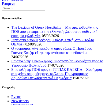
Επόμενο
Πρόσφατα άρθρα
The Lexicon of Greek Hospitality – Μια πρωτοβουλία της
ΠΟΞ που μετατρέπει την ελληνική γλώσσα σε αυθεντική
εμπειρία φιλοξενίας
05/08/2026
Συνέντευξη του Προέδρου, Γιάννη Χατζή, στο «Πρώτο
ΘΕΜΑ»
02/08/2026
Ο τουρισμός κάνει ρεκόρ κι όμως χάνει: Ο Πρόεδρος,
Γιάννης Χατζής εξηγεί την αντίφαση στο iefimerida
24/07/2026
Επιστολή της Πανελλήνιας Ομοσπονδίας Ξενοδόχων προς το
Υπουργείο Πολιτισμού
17/07/2026
Επιστολή της ΠΟΞ προς τη ΓΓ ΠΔΕ ΚΑΙ ΕΠΑ – Χορήγηση
στοιχείων απορρόφησης εκτέλεσης Προγράμματος
Δημοσίων Επενδύσεων ανά Περιφέρεια
15/07/2026
Kατηγορίες
Events
Newsletters