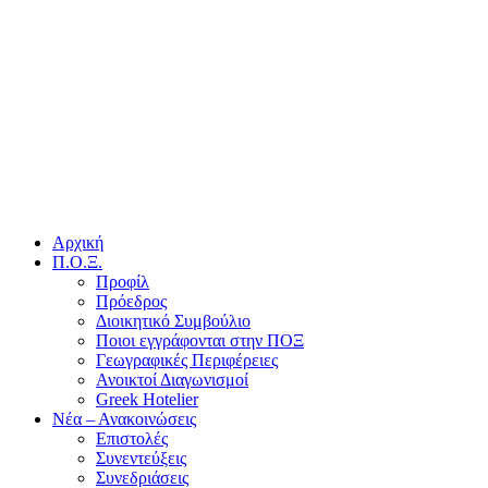
Αρχική
Π.Ο.Ξ.
Προφίλ
Πρόεδρος
Διοικητικό Συμβούλιο
Ποιοι εγγράφονται στην ΠΟΞ
Γεωγραφικές Περιφέρειες
Ανοικτοί Διαγωνισμoί
Greek Hotelier
Νέα – Ανακοινώσεις
Επιστολές
Συνεντεύξεις
Συνεδριάσεις