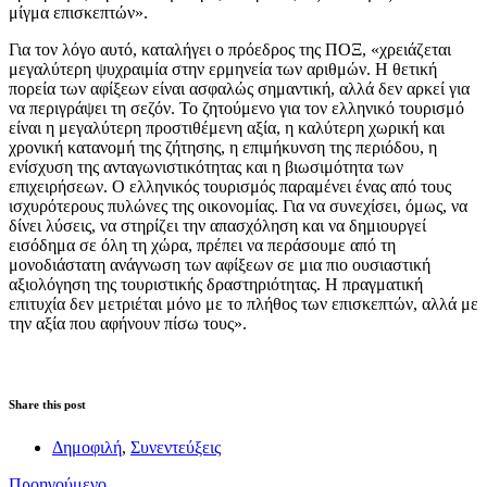
μίγμα επισκεπτών».
Για τον λόγο αυτό, καταλήγει ο πρόεδρος της ΠΟΞ, «χρειάζεται
μεγαλύτερη ψυχραιμία στην ερμηνεία των αριθμών. Η θετική
πορεία των αφίξεων είναι ασφαλώς σημαντική, αλλά δεν αρκεί για
να περιγράψει τη σεζόν. Το ζητούμενο για τον ελληνικό τουρισμό
είναι η μεγαλύτερη προστιθέμενη αξία, η καλύτερη χωρική και
χρονική κατανομή της ζήτησης, η επιμήκυνση της περιόδου, η
ενίσχυση της ανταγωνιστικότητας και η βιωσιμότητα των
επιχειρήσεων. Ο ελληνικός τουρισμός παραμένει ένας από τους
ισχυρότερους πυλώνες της οικονομίας. Για να συνεχίσει, όμως, να
δίνει λύσεις, να στηρίζει την απασχόληση και να δημιουργεί
εισόδημα σε όλη τη χώρα, πρέπει να περάσουμε από τη
μονοδιάστατη ανάγνωση των αφίξεων σε μια πιο ουσιαστική
αξιολόγηση της τουριστικής δραστηριότητας. Η πραγματική
επιτυχία δεν μετριέται μόνο με το πλήθος των επισκεπτών, αλλά με
την αξία που αφήνουν πίσω τους».
Share this post
Δημοφιλή
,
Συνεντεύξεις
Προηγούμενο