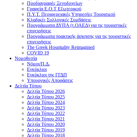
Προδιαγραφές Ξενοδοχείων
Γραφεία Ε.Ο.Τ Εξωτερικού
Π.Υ.Τ. Περιφερειακές Υπηρεσίες Τουρισμού
Κλαδικές Συλλογικές Συμβάσεις
Προγράμματα ΔΥΠΑ (τ.ΟΑΕΔ) για τις τουριστικές
επιχειρήσεις
Προγράμματα πρακτικής άσκησης για τις τουριστικές
επιχειρήσεις
The Greek Hospitality Reimagined
COVID 19
Νομοθεσία
Νόμοι/Π.Δ.
Εγκύκλιοι
Εγκύκλιοι της ΓΓΔΠ
Υπουργικές Αποφάσεις
Δελτία Τύπου
Δελτία Τύπου 2026
Δελτία Τύπου 2025
Δελτία Τύπου 2024
Δελτία Τύπου 2023
Δελτία Τύπου 2022
Δελτία Τύπου 2021
Δελτία Τύπου 2020
Δελτία Τύπου 2019
Δελτίο Τύπου 2018