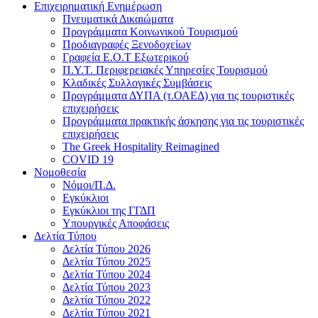
Επιχειρηματική Ενημέρωση
Πνευματικά Δικαιώματα
Προγράμματα Κοινωνικού Τουρισμού
Προδιαγραφές Ξενοδοχείων
Γραφεία Ε.Ο.Τ Εξωτερικού
Π.Υ.Τ. Περιφερειακές Υπηρεσίες Τουρισμού
Κλαδικές Συλλογικές Συμβάσεις
Προγράμματα ΔΥΠΑ (τ.ΟΑΕΔ) για τις τουριστικές
επιχειρήσεις
Προγράμματα πρακτικής άσκησης για τις τουριστικές
επιχειρήσεις
The Greek Hospitality Reimagined
COVID 19
Νομοθεσία
Νόμοι/Π.Δ.
Εγκύκλιοι
Εγκύκλιοι της ΓΓΔΠ
Υπουργικές Αποφάσεις
Δελτία Τύπου
Δελτία Τύπου 2026
Δελτία Τύπου 2025
Δελτία Τύπου 2024
Δελτία Τύπου 2023
Δελτία Τύπου 2022
Δελτία Τύπου 2021