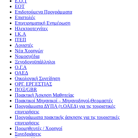
Ε.Ο.Τ
ΕΟΤ
Επιδοτούμενα Προγράμματα
Επιστολές
Επιχειρηματική Ενημέρωση
Ηλεκτροτεχνίτες
Ι.Κ.Α
ΙΤΕΠ
Λογιστές
Νέα Χορηγών
Νομοσχέδια
Ξενοδοχοϋπάλληλοι
Ο.Γ.Α
ΟΑΕΔ
Οικολογική Συνείδηση
ΟΡΓ. ΕΡΓ.ΕΣΤΙΑΣ
ΠΟΞ/GBR
Πρακτική Άσκηση Μαθητείας
Πρακτικοί Μηχανικοί – Μηχανοδηγοί-Θερμαστές
Προγράμματα ΔΥΠΑ (τ.ΟΑΕΔ) για τις τουριστικές
επιχειρήσεις
Προγράμματα πρακτικής άσκησης για τις τουριστικές
επιχειρήσεις
Προμηθευτές / Χορηγοί
Συνεδριάσεις