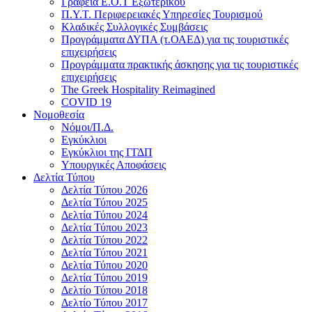
Γραφεία Ε.Ο.Τ Εξωτερικού
Π.Υ.Τ. Περιφερειακές Υπηρεσίες Τουρισμού
Κλαδικές Συλλογικές Συμβάσεις
Προγράμματα ΔΥΠΑ (τ.ΟΑΕΔ) για τις τουριστικές
επιχειρήσεις
Προγράμματα πρακτικής άσκησης για τις τουριστικές
επιχειρήσεις
The Greek Hospitality Reimagined
COVID 19
Νομοθεσία
Νόμοι/Π.Δ.
Εγκύκλιοι
Εγκύκλιοι της ΓΓΔΠ
Υπουργικές Αποφάσεις
Δελτία Τύπου
Δελτία Τύπου 2026
Δελτία Τύπου 2025
Δελτία Τύπου 2024
Δελτία Τύπου 2023
Δελτία Τύπου 2022
Δελτία Τύπου 2021
Δελτία Τύπου 2020
Δελτία Τύπου 2019
Δελτίο Τύπου 2018
Δελτίο Τύπου 2017