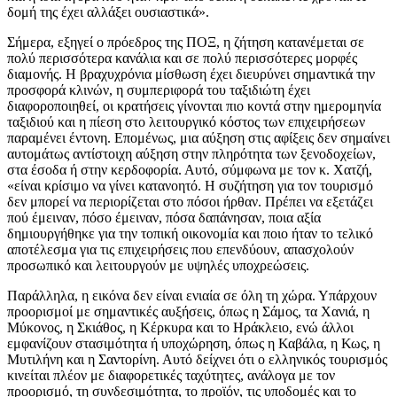
δομή της έχει αλλάξει ουσιαστικά».
Σήμερα, εξηγεί ο πρόεδρος της ΠΟΞ, η ζήτηση κατανέμεται σε
πολύ περισσότερα κανάλια και σε πολύ περισσότερες μορφές
διαμονής. Η βραχυχρόνια μίσθωση έχει διευρύνει σημαντικά την
προσφορά κλινών, η συμπεριφορά του ταξιδιώτη έχει
διαφοροποιηθεί, οι κρατήσεις γίνονται πιο κοντά στην ημερομηνία
ταξιδιού και η πίεση στο λειτουργικό κόστος των επιχειρήσεων
παραμένει έντονη. Επομένως, μια αύξηση στις αφίξεις δεν σημαίνει
αυτομάτως αντίστοιχη αύξηση στην πληρότητα των ξενοδοχείων,
στα έσοδα ή στην κερδοφορία. Αυτό, σύμφωνα με τον κ. Χατζή,
«είναι κρίσιμο να γίνει κατανοητό. Η συζήτηση για τον τουρισμό
δεν μπορεί να περιορίζεται στο πόσοι ήρθαν. Πρέπει να εξετάζει
πού έμειναν, πόσο έμειναν, πόσα δαπάνησαν, ποια αξία
δημιουργήθηκε για την τοπική οικονομία και ποιο ήταν το τελικό
αποτέλεσμα για τις επιχειρήσεις που επενδύουν, απασχολούν
προσωπικό και λειτουργούν με υψηλές υποχρεώσεις.
Παράλληλα, η εικόνα δεν είναι ενιαία σε όλη τη χώρα. Υπάρχουν
προορισμοί με σημαντικές αυξήσεις, όπως η Σάμος, τα Χανιά, η
Μύκονος, η Σκιάθος, η Κέρκυρα και το Ηράκλειο, ενώ άλλοι
εμφανίζουν στασιμότητα ή υποχώρηση, όπως η Καβάλα, η Κως, η
Μυτιλήνη και η Σαντορίνη. Αυτό δείχνει ότι ο ελληνικός τουρισμός
κινείται πλέον με διαφορετικές ταχύτητες, ανάλογα με τον
προορισμό, τη συνδεσιμότητα, το προϊόν, τις υποδομές και το