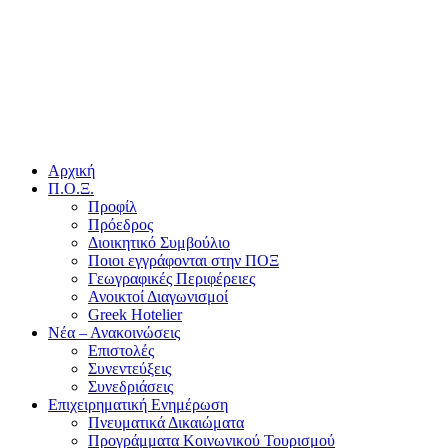
Αρχική
Π.Ο.Ξ.
Προφίλ
Πρόεδρος
Διοικητικό Συμβούλιο
Ποιοι εγγράφονται στην ΠΟΞ
Γεωγραφικές Περιφέρειες
Ανοικτοί Διαγωνισμoί
Greek Hotelier
Νέα – Ανακοινώσεις
Επιστολές
Συνεντεύξεις
Συνεδριάσεις
Επιχειρηματική Ενημέρωση
Πνευματικά Δικαιώματα
Προγράμματα Κοινωνικού Τουρισμού