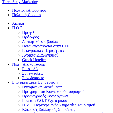
Three Sixty Marketing
Πολιτική Απορρήτου
Πολιτική Cookies
Αρχική
Π.Ο.Ξ.
Προφίλ
Πρόεδρος
Διοικητικό Συμβούλιο
Ποιοι εγγράφονται στην ΠΟΞ
Γεωγραφικές Περιφέρειες
Ανοικτοί Διαγωνισμoί
Greek Hotelier
Νέα – Ανακοινώσεις
Επιστολές
Συνεντεύξεις
Συνεδριάσεις
Επιχειρηματική Ενημέρωση
Πνευματικά Δικαιώματα
Προγράμματα Κοινωνικού Τουρισμού
Προδιαγραφές Ξενοδοχείων
Γραφεία Ε.Ο.Τ Εξωτερικού
Π.Υ.Τ. Περιφερειακές Υπηρεσίες Τουρισμού
Κλαδικές Συλλογικές Συμβάσεις