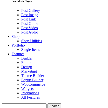
Post Media Types
Post Gallery
Post Image
Post Link
Post Quote
Post Video
Post Audio
Shop
Shop Utilities
Portfolio
Single Items
Features
Builder
Editor
Design
Marketing
Theme Builder
Popup Builder
WooCommerce
Widgets
Integrations
All Features
Search