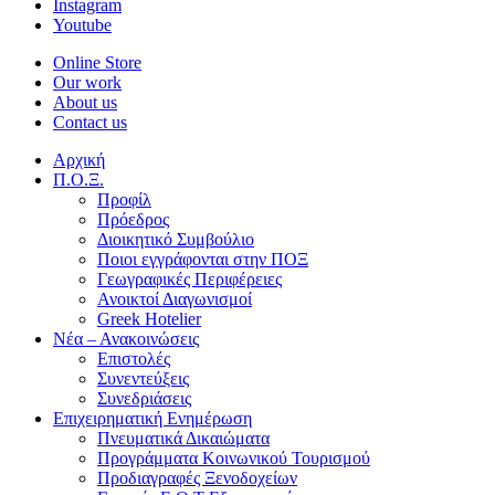
Instagram
Youtube
Online Store
Our work
About us
Contact us
Αρχική
Π.Ο.Ξ.
Προφίλ
Πρόεδρος
Διοικητικό Συμβούλιο
Ποιοι εγγράφονται στην ΠΟΞ
Γεωγραφικές Περιφέρειες
Ανοικτοί Διαγωνισμoί
Greek Hotelier
Νέα – Ανακοινώσεις
Επιστολές
Συνεντεύξεις
Συνεδριάσεις
Επιχειρηματική Ενημέρωση
Πνευματικά Δικαιώματα
Προγράμματα Κοινωνικού Τουρισμού
Προδιαγραφές Ξενοδοχείων