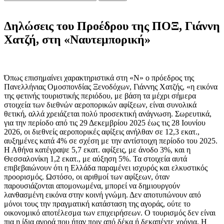
Δηλώσεις του Προέδρου της ΠΟΞ, Γιάννη
Χατζή, στη «Ναυτεμπορική»
Όπως επισημαίνει χαρακτηριστικά στη «Ν» ο πρόεδρος της
Πανελλήνιας Ομοσπονδίας Ξενοδόχων, Γιάννης Χατζής, «η εικόνα
της φετινής τουριστικής περιόδου, με βάση τα μέχρι σήμερα
στοιχεία των διεθνών αεροπορικών αφίξεων, είναι συνολικά
θετική, αλλά χρειάζεται πολύ προσεκτική ανάγνωση. Σωρευτικά,
για την περίοδο από τις 29 Δεκεμβρίου 2025 έως τις 28 Ιουνίου
2026, οι διεθνείς αεροπορικές αφίξεις ανήλθαν σε 12,3 εκατ.,
αυξημένες κατά 4% σε σχέση με την αντίστοιχη περίοδο του 2025.
Η Αθήνα κατέγραψε 5,7 εκατ. αφίξεις, με άνοδο 3%, και η
Θεσσαλονίκη 1,2 εκατ., με αύξηση 5%. Τα στοιχεία αυτά
επιβεβαιώνουν ότι η Ελλάδα παραμένει ισχυρός και ελκυστικός
προορισμός. Ωστόσο, οι αριθμοί των αφίξεων, όταν
παρουσιάζονται απομονωμένα, μπορεί να δημιουργούν
λανθασμένη εικόνα στην κοινή γνώμη. Δεν αποτυπώνουν από
μόνοι τους την πραγματική κατάσταση της αγοράς, ούτε το
οικονομικό αποτέλεσμα των επιχειρήσεων. Ο τουρισμός δεν είναι
πια η ίδια αγορά που ήταν πριν από δέκα ή δεκαπέντε χρόνια. Η