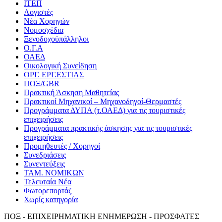
ΙΤΕΠ
Λογιστές
Νέα Χορηγών
Νομοσχέδια
Ξενοδοχοϋπάλληλοι
Ο.Γ.Α
ΟΑΕΔ
Οικολογική Συνείδηση
ΟΡΓ. ΕΡΓ.ΕΣΤΙΑΣ
ΠΟΞ/GBR
Πρακτική Άσκηση Μαθητείας
Πρακτικοί Μηχανικοί – Μηχανοδηγοί-Θερμαστές
Προγράμματα ΔΥΠΑ (τ.ΟΑΕΔ) για τις τουριστικές
επιχειρήσεις
Προγράμματα πρακτικής άσκησης για τις τουριστικές
επιχειρήσεις
Προμηθευτές / Χορηγοί
Συνεδριάσεις
Συνεντεύξεις
ΤΑΜ. ΝΟΜΙΚΩΝ
Τελευταία Νέα
Φωτορεπορτάζ
Χωρίς κατηγορία
ΠΟΞ - ΕΠΙΧΕΙΡΗΜΑΤΙΚΗ ΕΝΗΜΕΡΩΣΗ - ΠΡΟΣΦΑΤΕΣ