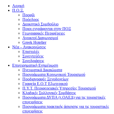
Αρχική
Π.Ο.Ξ.
Προφίλ
Πρόεδρος
Διοικητικό Συμβούλιο
Ποιοι εγγράφονται στην ΠΟΞ
Γεωγραφικές Περιφέρειες
Ανοικτοί Διαγωνισμoί
Greek Hotelier
Νέα – Ανακοινώσεις
Επιστολές
Συνεντεύξεις
Συνεδριάσεις
Επιχειρηματική Ενημέρωση
Πνευματικά Δικαιώματα
Προγράμματα Κοινωνικού Τουρισμού
Προδιαγραφές Ξενοδοχείων
Γραφεία Ε.Ο.Τ Εξωτερικού
Π.Υ.Τ. Περιφερειακές Υπηρεσίες Τουρισμού
Κλαδικές Συλλογικές Συμβάσεις
Προγράμματα ΔΥΠΑ (τ.ΟΑΕΔ) για τις τουριστικές
επιχειρήσεις
Προγράμματα πρακτικής άσκησης για τις τουριστικές
επιχειρήσεις