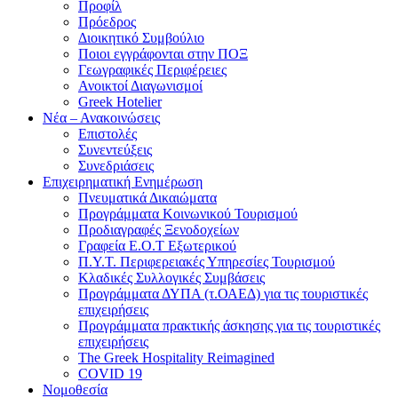
Προφίλ
Πρόεδρος
Διοικητικό Συμβούλιο
Ποιοι εγγράφονται στην ΠΟΞ
Γεωγραφικές Περιφέρειες
Ανοικτοί Διαγωνισμoί
Greek Hotelier
Νέα – Ανακοινώσεις
Επιστολές
Συνεντεύξεις
Συνεδριάσεις
Επιχειρηματική Ενημέρωση
Πνευματικά Δικαιώματα
Προγράμματα Κοινωνικού Τουρισμού
Προδιαγραφές Ξενοδοχείων
Γραφεία Ε.Ο.Τ Εξωτερικού
Π.Υ.Τ. Περιφερειακές Υπηρεσίες Τουρισμού
Κλαδικές Συλλογικές Συμβάσεις
Προγράμματα ΔΥΠΑ (τ.ΟΑΕΔ) για τις τουριστικές
επιχειρήσεις
Προγράμματα πρακτικής άσκησης για τις τουριστικές
επιχειρήσεις
The Greek Hospitality Reimagined
COVID 19
Νομοθεσία