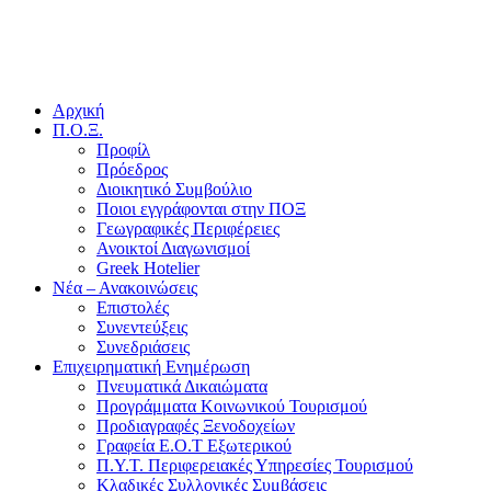
Αρχική
Π.Ο.Ξ.
Προφίλ
Πρόεδρος
Διοικητικό Συμβούλιο
Ποιοι εγγράφονται στην ΠΟΞ
Γεωγραφικές Περιφέρειες
Ανοικτοί Διαγωνισμoί
Greek Hotelier
Νέα – Ανακοινώσεις
Επιστολές
Συνεντεύξεις
Συνεδριάσεις
Επιχειρηματική Ενημέρωση
Πνευματικά Δικαιώματα
Προγράμματα Κοινωνικού Τουρισμού
Προδιαγραφές Ξενοδοχείων
Γραφεία Ε.Ο.Τ Εξωτερικού
Π.Υ.Τ. Περιφερειακές Υπηρεσίες Τουρισμού
Κλαδικές Συλλογικές Συμβάσεις