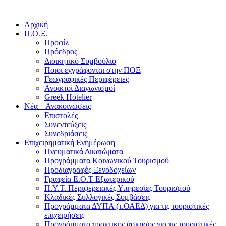
Αρχική
Π.Ο.Ξ.
Προφίλ
Πρόεδρος
Διοικητικό Συμβούλιο
Ποιοι εγγράφονται στην ΠΟΞ
Γεωγραφικές Περιφέρειες
Ανοικτοί Διαγωνισμoί
Greek Hotelier
Νέα – Ανακοινώσεις
Επιστολές
Συνεντεύξεις
Συνεδριάσεις
Επιχειρηματική Ενημέρωση
Πνευματικά Δικαιώματα
Προγράμματα Κοινωνικού Τουρισμού
Προδιαγραφές Ξενοδοχείων
Γραφεία Ε.Ο.Τ Εξωτερικού
Π.Υ.Τ. Περιφερειακές Υπηρεσίες Τουρισμού
Κλαδικές Συλλογικές Συμβάσεις
Προγράμματα ΔΥΠΑ (τ.ΟΑΕΔ) για τις τουριστικές
επιχειρήσεις
Προγράμματα πρακτικής άσκησης για τις τουριστικές