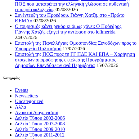
ΠΟΞ που μετατρέπει την ελληνική γλώσσα σε αυθεντική
εμπειρία φιλοξενίας
05/08/2026
Συνέντευξη του Προέδρου, Γιάννη Χατζή, στο «Πρώτο
ΘΕΜΑ»
02/08/2026
Ο τουρισμός κάνει ρεκόρ κι όμως χάνει: Ο Πρόεδρος,
Γιάννης Χατζής εξηγεί την αντίφαση στο iefimerida
24/07/2026
Επιστολή της Πανελλήνιας Ομοσπονδίας Ξενοδόχων προς το
Υπουργείο Πολιτισμού
17/07/2026
Επιστολή της ΠΟΞ προς τη ΓΓ ΠΔΕ ΚΑΙ ΕΠΑ – Χορήγηση
στοιχείων απορρόφησης εκτέλεσης Προγράμματος
Δημοσίων Επενδύσεων ανά Περιφέρεια
15/07/2026
Kατηγορίες
Events
Newsletters
Uncategorized
Αλλα
Ανοικτοί Διαγωνισμoί
Δελτία Τύπου 2002-2006
Δελτία Τύπου 2007-2008
Δελτία Τύπου 2009-2010
Δελτία Τύπου 2011-2012