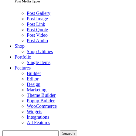
Post Media Types
Post Gallery
Post Image
Post Link
Post Quote
Post Video
Post Audio
Shop
Shop Utilities
Portfolio
Single Items
Features
Builder
Editor
Design
Marketing
Theme Builder
Popup Builder
WooCommerce
Widgets
Integrations
All Features
Search