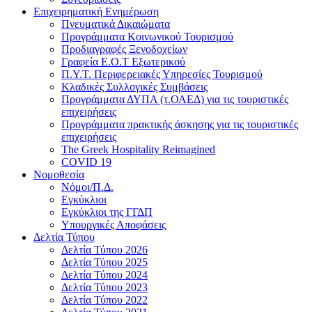
Επιχειρηματική Ενημέρωση
Πνευματικά Δικαιώματα
Προγράμματα Κοινωνικού Τουρισμού
Προδιαγραφές Ξενοδοχείων
Γραφεία Ε.Ο.Τ Εξωτερικού
Π.Υ.Τ. Περιφερειακές Υπηρεσίες Τουρισμού
Κλαδικές Συλλογικές Συμβάσεις
Προγράμματα ΔΥΠΑ (τ.ΟΑΕΔ) για τις τουριστικές
επιχειρήσεις
Προγράμματα πρακτικής άσκησης για τις τουριστικές
επιχειρήσεις
The Greek Hospitality Reimagined
COVID 19
Νομοθεσία
Νόμοι/Π.Δ.
Εγκύκλιοι
Εγκύκλιοι της ΓΓΔΠ
Υπουργικές Αποφάσεις
Δελτία Τύπου
Δελτία Τύπου 2026
Δελτία Τύπου 2025
Δελτία Τύπου 2024
Δελτία Τύπου 2023
Δελτία Τύπου 2022