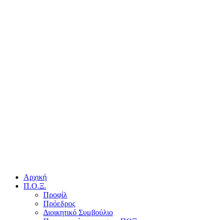
Αρχική
Π.Ο.Ξ.
Προφίλ
Πρόεδρος
Διοικητικό Συμβούλιο