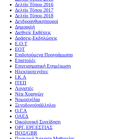
Δελτίο Τύπου 2016
Δελτίο Τύπου 2017
Δελτίο Τύπου 2018
Δενδροανθοκηπουροί
Δημοφιλή
Διεθνείς Εκθέσεις
Δράσεις-Εκδηλώσεις
Ε.Ο.Τ
ΕΟΤ
Επιδοτούμενα Προγράμματα
Επιστολές
Επιχειρηματική Ενημέρωση
Ηλεκτροτεχνίτες
Ι.Κ.Α
ΙΤΕΠ
Λογιστές
Νέα Χορηγών
Νομοσχέδια
Ξενοδοχοϋπάλληλοι
Ο.Γ.Α
ΟΑΕΔ
Οικολογική Συνείδηση
ΟΡΓ. ΕΡΓ.ΕΣΤΙΑΣ
ΠΟΞ/GBR
Πρακτική Άσκηση Μαθητείας