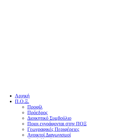
Αρχική
Π.Ο.Ξ.
Προφίλ
Πρόεδρος
Διοικητικό Συμβούλιο
Ποιοι εγγράφονται στην ΠΟΞ
Γεωγραφικές Περιφέρειες
Ανοικτοί Διαγωνισμoί