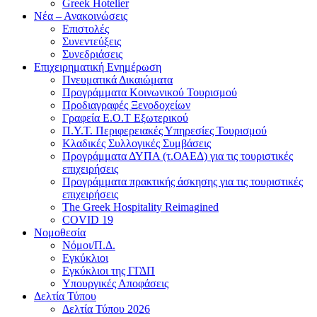
Greek Hotelier
Νέα – Ανακοινώσεις
Επιστολές
Συνεντεύξεις
Συνεδριάσεις
Επιχειρηματική Ενημέρωση
Πνευματικά Δικαιώματα
Προγράμματα Κοινωνικού Τουρισμού
Προδιαγραφές Ξενοδοχείων
Γραφεία Ε.Ο.Τ Εξωτερικού
Π.Υ.Τ. Περιφερειακές Υπηρεσίες Τουρισμού
Κλαδικές Συλλογικές Συμβάσεις
Προγράμματα ΔΥΠΑ (τ.ΟΑΕΔ) για τις τουριστικές
επιχειρήσεις
Προγράμματα πρακτικής άσκησης για τις τουριστικές
επιχειρήσεις
The Greek Hospitality Reimagined
COVID 19
Νομοθεσία
Νόμοι/Π.Δ.
Εγκύκλιοι
Εγκύκλιοι της ΓΓΔΠ
Υπουργικές Αποφάσεις
Δελτία Τύπου
Δελτία Τύπου 2026