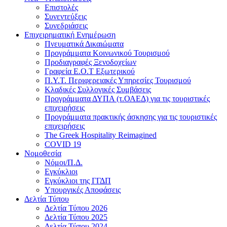
Επιστολές
Συνεντεύξεις
Συνεδριάσεις
Επιχειρηματική Ενημέρωση
Πνευματικά Δικαιώματα
Προγράμματα Κοινωνικού Τουρισμού
Προδιαγραφές Ξενοδοχείων
Γραφεία Ε.Ο.Τ Εξωτερικού
Π.Υ.Τ. Περιφερειακές Υπηρεσίες Τουρισμού
Κλαδικές Συλλογικές Συμβάσεις
Προγράμματα ΔΥΠΑ (τ.ΟΑΕΔ) για τις τουριστικές
επιχειρήσεις
Προγράμματα πρακτικής άσκησης για τις τουριστικές
επιχειρήσεις
The Greek Hospitality Reimagined
COVID 19
Νομοθεσία
Νόμοι/Π.Δ.
Εγκύκλιοι
Εγκύκλιοι της ΓΓΔΠ
Υπουργικές Αποφάσεις
Δελτία Τύπου
Δελτία Τύπου 2026
Δελτία Τύπου 2025
Δελτία Τύπου 2024