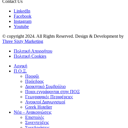
Contact Us
LinkedIn
Facebook
Instagram
Youtube
© copyright 2024. All Rights Reserved. Design & Development by
Three Sixty Marketing
Πολιτική Απορρήτου
Πολιτική Cookies
Αρχική
Π.Ο.Ξ.
Προφίλ
Πρόεδρος
Διοικητικό Συμβούλιο
Ποιοι εγγράφονται στην ΠΟΞ
Γεωγραφικές Περιφέρειες
Ανοικτοί Διαγωνισμoί
Greek Hotelier
Νέα – Ανακοινώσεις
Επιστολές
Συνεντεύξεις
Συνεδριάσεις