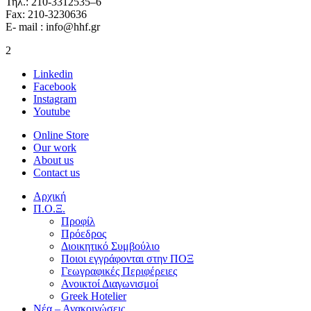
Τηλ.: 210-3312535–6
Fax: 210-3230636
E- mail : info@hhf.gr
2
Linkedin
Facebook
Instagram
Youtube
Online Store
Our work
About us
Contact us
Αρχική
Π.Ο.Ξ.
Προφίλ
Πρόεδρος
Διοικητικό Συμβούλιο
Ποιοι εγγράφονται στην ΠΟΞ
Γεωγραφικές Περιφέρειες
Ανοικτοί Διαγωνισμoί
Greek Hotelier
Νέα – Ανακοινώσεις