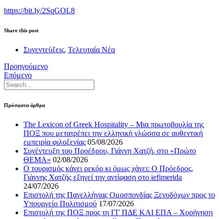
https://bit.ly/2SqGOL8
Share this post
Συνεντεύξεις
,
Τελευταία Νέα
Προηγούμενο
Επόμενο
Πρόσφατα άρθρα
The Lexicon of Greek Hospitality – Μια πρωτοβουλία της
ΠΟΞ που μετατρέπει την ελληνική γλώσσα σε αυθεντική
εμπειρία φιλοξενίας
05/08/2026
Συνέντευξη του Προέδρου, Γιάννη Χατζή, στο «Πρώτο
ΘΕΜΑ»
02/08/2026
Ο τουρισμός κάνει ρεκόρ κι όμως χάνει: Ο Πρόεδρος,
Γιάννης Χατζής εξηγεί την αντίφαση στο iefimerida
24/07/2026
Επιστολή της Πανελλήνιας Ομοσπονδίας Ξενοδόχων προς το
Υπουργείο Πολιτισμού
17/07/2026
Επιστολή της ΠΟΞ προς τη ΓΓ ΠΔΕ ΚΑΙ ΕΠΑ – Χορήγηση