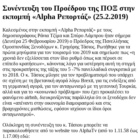
Συνέντευξη του Προέδρου της ΠΟΞ στην
εκπομπή «Alpha Ρεπορτάζ» (25.2.2019)
Καλεσμένος στην εκπομπή «
Alpha
Ρεπορτάζ» με τους
δημοσιογράφους Ράνια Τζίμα και Σπύρο Λάμπρου ήταν σήμερα
(Δευτέρα 25 Φεβρουαρίου 2019) ο Πρόεδρος της Πανελλήνιας
Ομοσπονδίας Ξενοδόχων κ. Γρηγόρης Τάσιος. Ρωτήθηκε για τα
πρώτα μηνύματα για τον τουρισμό του 2019 και σημείωσε πως «η
χρονιά δεν εξελίσσεται στον ίδιο ρυθμό όπως και πέρυσι σε
επίπεδο κρατήσεων», κάνοντας λόγο για υστέρηση αυτή τη στιγμή
στις προκρατήσεις της τάξης του 5 -7% πανελλαδικά συγκριτικά με
το 2018. Ο κ. Τάσιος μίλησε για τον προβληματισμό που υπάρχει
σε σχέση με τη βρετανική αγορά λόγω B
rexit
, για τις ενδείξεις από
τη γερμανική αγορά, για τον ανταγωνισμό με τη γειτονική Τουρκία,
αλλά και για το «κοινωνικό πρόβλημα» που έχει προκαλέσει το
φαινόμενο
airbnb
, διευκρινίζοντας παράλληλα ότι οι ξενοδόχοι δεν
είναι «απέναντι στην οικονομία διαμοιρασμού και στις
βραχυχρόνιες μισθώσεις, εφόσον ισχύουν οι ίδιοι όροι
ανταγωνισμού».
Ολόκληρη τη συνέντευξη του κ. Τάσιου μπορείτε να
παρακολουθήσετε από το
website
του
Alpha
Tv
(από το 1.11.58 έως
1.17.00) εδώ: