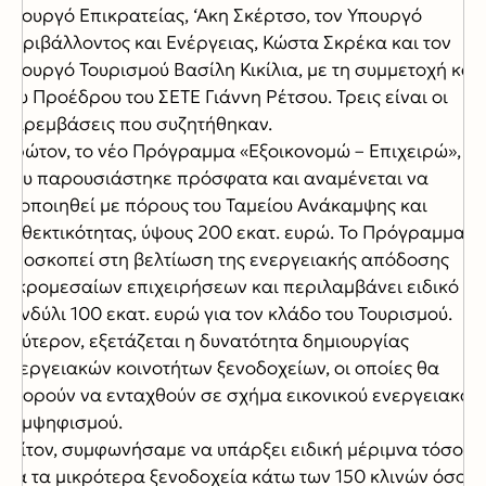
Υπουργό Επικρατείας, ‘Ακη Σκέρτσο, τον Υπουργό
Περιβάλλοντος και Ενέργειας, Κώστα Σκρέκα και τον
Υπουργό Τουρισμού Βασίλη Κικίλια, με τη συμμετοχή και
του Προέδρου του ΣΕΤΕ Γιάννη Ρέτσου. Τρεις είναι οι
παρεμβάσεις που συζητήθηκαν.
Πρώτον, το νέο Πρόγραμμα «Εξοικονομώ – Επιχειρώ»,
που παρουσιάστηκε πρόσφατα και αναμένεται να
υλοποιηθεί με πόρους του Ταμείου Ανάκαμψης και
Ανθεκτικότητας, ύψους 200 εκατ. ευρώ. Το Πρόγραμμα
αποσκοπεί στη βελτίωση της ενεργειακής απόδοσης
μικρομεσαίων επιχειρήσεων και περιλαμβάνει ειδικό
κονδύλι 100 εκατ. ευρώ για τον κλάδο του Τουρισμού.
Δεύτερον, εξετάζεται η δυνατότητα δημιουργίας
ενεργειακών κοινοτήτων ξενοδοχείων, οι οποίες θα
μπορούν να ενταχθούν σε σχήμα εικονικού ενεργειακού
συμψηφισμού.
Τρίτον, συμφωνήσαμε να υπάρξει ειδική μέριμνα τόσο
για τα μικρότερα ξενοδοχεία κάτω των 150 κλινών όσο