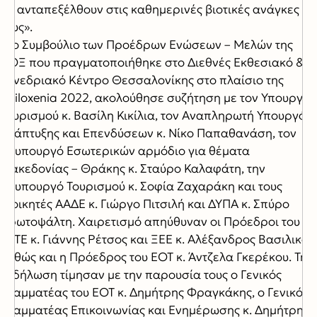
να ανταπεξέλθουν στις καθημερινές βιοτικές ανάγκες
τους».
Στο Συμβούλιο των Προέδρων Ενώσεων – Μελών της
ΠΟΞ που πραγματοποιήθηκε στο Διεθνές Εκθεσιακό &
Συνεδριακό Κέντρο Θεσσαλονίκης στο πλαίσιο της
Philoxenia 2022, ακολούθησε συζήτηση με τον Υπουργό
Τουρισμού κ. Βασίλη Κικίλια, τον Αναπληρωτή Υπουργό
Ανάπτυξης και Επενδύσεων κ. Νίκο Παπαθανάση, τον
Υφυπουργό Εσωτερικών αρμόδιο για θέματα
Μακεδονίας – Θράκης κ. Σταύρο Καλαφάτη, την
Υφυπουργό Τουρισμού κ. Σοφία Ζαχαράκη και τους
Διοικητές ΑΑΔΕ κ. Γιώργο Πιτσιλή και ΔΥΠΑ κ. Σπύρο
Πρωτοψάλτη. Χαιρετισμό απηύθυναν οι Πρόεδροι του
ΣΕΤΕ κ. Γιάννης Ρέτσος και ΞΕΕ κ. Αλέξανδρος Βασιλικός,
καθώς και η Πρόεδρος του ΕΟΤ κ. Άντζελα Γκερέκου. Την
εκδήλωση τίμησαν με την παρουσία τους ο Γενικός
Γραμματέας του ΕΟΤ κ. Δημήτρης Φραγκάκης, ο Γενικός
Γραμματέας Επικοινωνίας και Ενημέρωσης κ. Δημήτρης