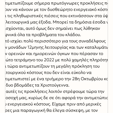
αντιμετωπίζουμε σήμερα πρωτόγνωρες προκλήσεις που
έχουν να κάνουν με τον δυσθεώρητο ενεργειακό κόστος
και τις πληθωριστικές πιέσεις που εκτινάσσουν στα ύψη
τα λειτουργικά μας έξοδα. Μπορεί τα δημόσια έσοδα να
ενισχύονται, αυτό όμως δεν σημαίνει πως λύθηκαν
ξαφνικά όλα τα προβλήματα του κλάδου.
Αυτό ισχύει πολύ περισσότερο για τους συναδέλφους
των μονάδων 12μηνης λειτουργίας και των καταλυμάτων
των ορεινών και ημιορεινών όγκων που πέρασαν το
πρώτο τετράμηνο του 2022 με πολύ χαμηλές πληρότητες
και τώρα αντιμετωπίζουν τη μεγάλη πρόκληση του
λειτουργικού κόστους που δεν είναι εύκολο να
αντιμετωπιστεί με ένα τριήμερο την 28η Οκτωβρίου και
με δυο βδομάδες τα Χριστούγεννα.
Σε αυτές τις προκλήσεις λοιπόν στρέφουμε τώρα την
προσοχή μας, κυρίως δε σε ότι αφορά την αντιμετώπιση
του ενεργειακού κόστους. Είχαμε πριν από μερικές
μέρες μια παραγωγική θα έλεγα σύσκεψη, με τον