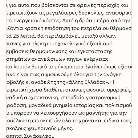
και για αυτά που βρίσκονται σε ορεινές περιοχές και
αντιμετωπίζουν τις μεγαλύτερες δυσκολίες, αναφορικά
με το ενεργειακό κόστος. Αυτή η δράση πέρα από την
οριζόντια κρατική επιδότηση του πετρελαίου θέρμανσης
κατά 25 λεπτά, θα περιλαμβάνει, μεταξύ άλλων,
δαπάνες για ηλεκτρομηχανολογικό εξοπλισμό,
επεμβάσεις θερμομόνωσης και εγκατάστασης
συστημάτων ανανεώσιμων πηγών ενέργειας.
Είναι λοιπόν θετικό το μήνυμα που βγαίνει όπως εξίσου
θετικό είναι πως συμφωνούμε όλοι για την ανάγκη
προβολής κι ανάδειξης της «άλλης Ελλάδας». Η
ηπειρωτική χώρα διαθέτει σπάνιες φυσικές ομορφιές,
μοναδική αρχιτεκτονική, σπουδαία γαστρονομική
παράδοση, μοναδικά μνημεία ιστορίας και πολιτισμού
που μπορούν να λειτουργήσουν ως μαγνήτης για την
προσέλκυση επισκεπτών όλο το χρόνο και ειδικά τους
δύσκολους χειμερινούς μήνες.
Αγαπητοί Συνάδελφοι,