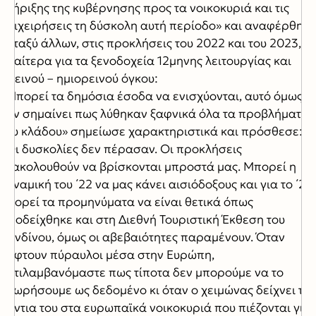
στήριξης της κυβέρνησης προς τα νοικοκυριά και τις
επιχειρήσεις τη δύσκολη αυτή περίοδο» και αναφέρθηκε
μεταξύ άλλων, στις προκλήσεις του 2022 και του 2023,
ιδιαίτερα για τα ξενοδοχεία 12μηνης λειτουργίας και
ορεινού – ημιορεινού όγκου:
«Μπορεί τα δημόσια έσοδα να ενισχύονται, αυτό όμως
δεν σημαίνει πως λύθηκαν ξαφνικά όλα τα προβλήματα
του κλάδου» σημείωσε χαρακτηριστικά και πρόσθεσε:
«Οι δυσκολίες δεν πέρασαν. Οι προκλήσεις
εξακολουθούν να βρίσκονται μπροστά μας. Μπορεί η
δυναμική του ΄22 να μας κάνει αισιόδοξους και για το ΄23,
μπορεί τα προμηνύματα να είναι θετικά όπως
αποδείχθηκε και στη Διεθνή Τουριστική Έκθεση του
Λονδίνου, όμως οι αβεβαιότητες παραμένουν. Όταν
πέφτουν πύραυλοι μέσα στην Ευρώπη,
αντιλαμβανόμαστε πως τίποτα δεν μπορούμε να το
θεωρήσουμε ως δεδομένο κι όταν ο χειμώνας δείχνει τα
δόντια του στα ευρωπαϊκά νοικοκυριά που πιέζονται για