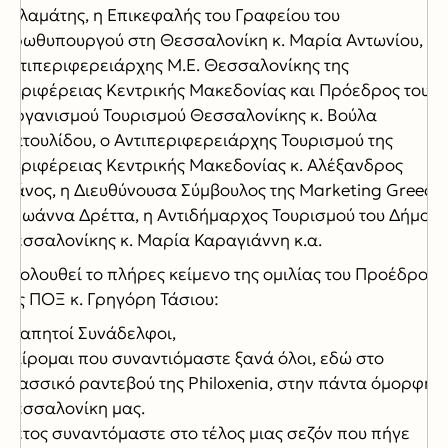
Γαλαμάτης, η Επικεφαλής του Γραφείου του
Πρωθυπουργού στη Θεσσαλονίκη κ. Μαρία Αντωνίου, η
Αντιπεριφερειάρχης Μ.Ε. Θεσσαλονίκης της
Περιφέρειας Κεντρικής Μακεδονίας και Πρόεδρος του
Οργανισμού Τουρισμού Θεσσαλονίκης κ. Βούλα
Πατουλίδου, ο Αντιπεριφερειάρχης Τουρισμού της
Περιφέρειας Κεντρικής Μακεδονίας κ. Αλέξανδρος
Θάνος, η Διευθύνουσα Σύμβουλος της Marketing Greece
κ. Ιωάννα Δρέττα, η Αντιδήμαρχος Τουρισμού του Δήμου
Θεσσαλονίκης κ. Μαρία Καραγιάννη κ.α.
Ακολουθεί το πλήρες κείμενο της ομιλίας του Προέδρου
της ΠΟΞ κ. Γρηγόρη Τάσιου:
Αγαπητοί Συνάδελφοι,
Χαίρομαι που συναντιόμαστε ξανά όλοι, εδώ στο
κλασσικό ραντεβού της Philoxenia, στην πάντα όμορφη
Θεσσαλονίκη μας.
Φέτος συναντόμαστε στο τέλος μιας σεζόν που πήγε