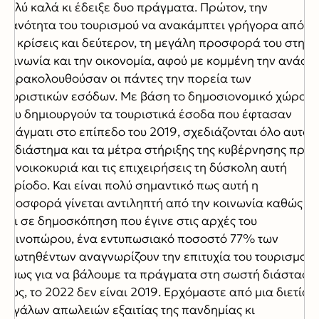
πολύ καλά κι έδειξε δυο πράγματα. Πρώτον, την
ικανότητα του τουρισμού να ανακάμπτει γρήγορα από
τις κρίσεις και δεύτερον, τη μεγάλη προσφορά του στην
κοινωνία και την οικονομία, αφού με κομμένη την ανάσα
παρακολουθούσαν οι πάντες την πορεία των
τουριστικών εσόδων. Με βάση το δημοσιονομικό χώρο
που δημιουργούν τα τουριστικά έσοδα που έφτασαν
πράγματι στο επίπεδο του 2019, σχεδιάζονται όλο αυτό
το διάστημα και τα μέτρα στήριξης της κυβέρνησης προς
τα νοικοκυριά και τις επιχειρήσεις τη δύσκολη αυτή
περίοδο. Και είναι πολύ σημαντικό πως αυτή η
προσφορά γίνεται αντιληπτή από την κοινωνία καθώς
και σε δημοσκόπηση που έγινε στις αρχές του
φθινοπώρου, ένα εντυπωσιακό ποσοστό 77% των
ερωτηθέντων αναγνωρίζουν την επιτυχία του τουρισμού.
Όμως για να βάλουμε τα πράγματα στη σωστή διάστασή
τους, το 2022 δεν είναι 2019. Ερχόμαστε από μια διετία
μεγάλων απωλειών εξαιτίας της πανδημίας κι