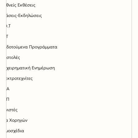
Διεθνείς Εκθέσεις
Δράσεις-Εκδηλώσεις
Ε.Ο.Τ
ΕΟΤ
Επιδοτούμενα Προγράμματα
Επιστολές
Επιχειρηματική Ενημέρωση
Ηλεκτροτεχνίτες
Ι.Κ.Α
ΙΤΕΠ
Λογιστές
Νέα Χορηγών
Νομοσχέδια