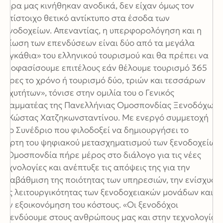
χώρα μας κινήθηκαν ανοδικά, δεν είχαν όμως τον
αντίστοιχο θετικό αντίκτυπο στα έσοδα των
ξενοδοχείων. Απεναντίας, η υπερφορολόγηση και η
μείωση των επενδύσεων είναι δύο από τα μεγάλα
«αγκάθια» του ελληνικού τουρισμού και θα πρέπει να
αποφασίσουμε επιτέλους εάν θέλουμε τουρισμό 365
μέρες το χρόνο ή τουρισμό δύο, τριών και τεσσάρων
ταχυτήτων», τόνισε στην ομιλία του ο Γενικός
Γραμματέας της Πανελλήνιας Ομοσπονδίας Ξενοδόχων
κ. Κώστας Χατζηκωνσταντίνου. Με ενεργό συμμετοχή
στο Συνέδριο που φιλοδοξεί να δημιουργήσει το
χάρτη του ψηφιακού μετασχηματισμού των ξενοδοχείων,
η Ομοσπονδία πήρε μέρος στο διάλογο για τις νέες
τεχνολογίες και ανέπτυξε τις απόψεις της για την
αναβάθμιση της ποιότητας των υπηρεσιών, την ενίσχυση
της λειτουργικότητας των ξενοδοχειακών μονάδων και
την εξοικονόμηση του κόστους. «Οι ξενοδόχοι
επενδύουμε στους ανθρώπους μας και στην τεχνολογία,