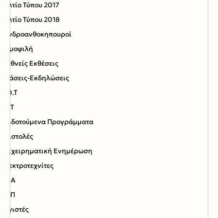
Δελτίο Τύπου 2017
Δελτίο Τύπου 2018
Δενδροανθοκηπουροί
Δημοφιλή
Διεθνείς Εκθέσεις
Δράσεις-Εκδηλώσεις
Ε.Ο.Τ
ΕΟΤ
Επιδοτούμενα Προγράμματα
Επιστολές
Επιχειρηματική Ενημέρωση
Ηλεκτροτεχνίτες
Ι.Κ.Α
ΙΤΕΠ
Λογιστές