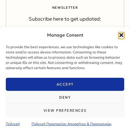
NEWSLETTER
Subscribe here to get updated:
Manage Consent
SUBSCRIBE
To provide the best experiences, we use technologies like cookies to
store and/or access device information. Consenting to these
technologies will allow us to process data such as browsing behavior
or unique IDs on this site. Not consenting or withdrawing consent, may
adversely affect certain features and functions.
CONTACT US
ACCEPT
LinkedIn
Facebook
Instagram
Youtube
DENY
Πολιτική Απορρήτου
Πολιτική Cookies
VIEW PREFERENCES
© copyright 2024. All Rights Reserved. Design &
Development by
Three Sixty Marketing
Πολιτική
Πολιτική Προστασίας Απορρήτου & Προσωπικών