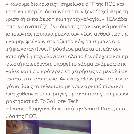
δεν κάνουμε διακρίσεις», σημείωσε ο ΓΓ της ΠΟΞ και
ζήτησε να υπάρξει διασύνδεση των ξενοδοχείων με την
τουριστική εκπαίδευση και την τεχνολογία. «Η Ελλάδα
πρέπει να αναπτύξει ένα δικό της τεχνολογικό μοντέλο,
αξιοποιώντας τα ικανά μυαλά των νέων ανθρώπων της
για να μην φεύγουν στο εξωτερικό», επισήμανε ο κ.
Χατζηκωνσταντίνου. Πρόσθεσε μάλιστα ότι εάν δεν
αξιοποιηθεί η τεχνολογία σε όλα τα ξενοδοχεία και προς
τη σωστή κατεύθυνση, μπορεί το χάσμα ανάμεσα στις
μεγάλες και τις μικρότερες επιχειρήσεις να μεγαλώσει.
“Φανταστείτε ένα τρένο. Αν ενισχυθούν μόνο τα πρώτα
βαγόνια, ίσως τα τελευταία μείνουν αρκετά πίσω και
τελικά χαθούν από τις ράγες της ανάπτυξης”, σημείωσε
χαρακτηριστικά. Το 3ο Hotel Tech
Conference διοργανώθηκε από την Smart Press, υπό την
αιγίδα της ΠΟΞ.