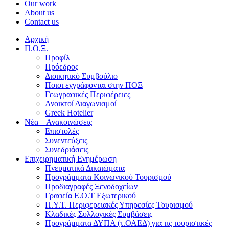
Our work
About us
Contact us
Αρχική
Π.Ο.Ξ.
Προφίλ
Πρόεδρος
Διοικητικό Συμβούλιο
Ποιοι εγγράφονται στην ΠΟΞ
Γεωγραφικές Περιφέρειες
Ανοικτοί Διαγωνισμoί
Greek Hotelier
Νέα – Ανακοινώσεις
Επιστολές
Συνεντεύξεις
Συνεδριάσεις
Επιχειρηματική Ενημέρωση
Πνευματικά Δικαιώματα
Προγράμματα Κοινωνικού Τουρισμού
Προδιαγραφές Ξενοδοχείων
Γραφεία Ε.Ο.Τ Εξωτερικού
Π.Υ.Τ. Περιφερειακές Υπηρεσίες Τουρισμού
Κλαδικές Συλλογικές Συμβάσεις
Προγράμματα ΔΥΠΑ (τ.ΟΑΕΔ) για τις τουριστικές