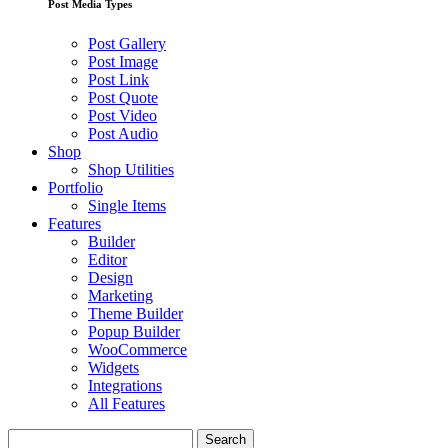
Post Media Types
Post Gallery
Post Image
Post Link
Post Quote
Post Video
Post Audio
Shop
Shop Utilities
Portfolio
Single Items
Features
Builder
Editor
Design
Marketing
Theme Builder
Popup Builder
WooCommerce
Widgets
Integrations
All Features
Search