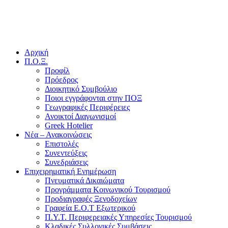
Αρχική
Π.Ο.Ξ.
Προφίλ
Πρόεδρος
Διοικητικό Συμβούλιο
Ποιοι εγγράφονται στην ΠΟΞ
Γεωγραφικές Περιφέρειες
Ανοικτοί Διαγωνισμoί
Greek Hotelier
Νέα – Ανακοινώσεις
Επιστολές
Συνεντεύξεις
Συνεδριάσεις
Επιχειρηματική Ενημέρωση
Πνευματικά Δικαιώματα
Προγράμματα Κοινωνικού Τουρισμού
Προδιαγραφές Ξενοδοχείων
Γραφεία Ε.Ο.Τ Εξωτερικού
Π.Υ.Τ. Περιφερειακές Υπηρεσίες Τουρισμού
Κλαδικές Συλλογικές Συμβάσεις