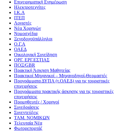
Επιχειρηματική Ενημέρωση
Ηλεκτροτεχνίτες
Ι.Κ.Α
ΙΤΕΠ
Λογιστές
Νέα Χορηγών
Νομοσχέδια
Ξενοδοχοϋπάλληλοι
Ο.Γ.Α
ΟΑΕΔ
Οικολογική Συνείδηση
ΟΡΓ. ΕΡΓ.ΕΣΤΙΑΣ
ΠΟΞ/GBR
Πρακτική Άσκηση Μαθητείας
Πρακτικοί Μηχανικοί – Μηχανοδηγοί-Θερμαστές
Προγράμματα ΔΥΠΑ (τ.ΟΑΕΔ) για τις τουριστικές
επιχειρήσεις
Προγράμματα πρακτικής άσκησης για τις τουριστικές
επιχειρήσεις
Προμηθευτές / Χορηγοί
Συνεδριάσεις
Συνεντεύξεις
ΤΑΜ. ΝΟΜΙΚΩΝ
Τελευταία Νέα
Φωτορεπορτάζ