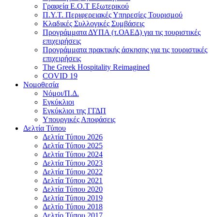
Γραφεία Ε.Ο.Τ Εξωτερικού
Π.Υ.Τ. Περιφερειακές Υπηρεσίες Τουρισμού
Κλαδικές Συλλογικές Συμβάσεις
Προγράμματα ΔΥΠΑ (τ.ΟΑΕΔ) για τις τουριστικές
επιχειρήσεις
Προγράμματα πρακτικής άσκησης για τις τουριστικές
επιχειρήσεις
The Greek Hospitality Reimagined
COVID 19
Νομοθεσία
Νόμοι/Π.Δ.
Εγκύκλιοι
Εγκύκλιοι της ΓΓΔΠ
Υπουργικές Αποφάσεις
Δελτία Τύπου
Δελτία Τύπου 2026
Δελτία Τύπου 2025
Δελτία Τύπου 2024
Δελτία Τύπου 2023
Δελτία Τύπου 2022
Δελτία Τύπου 2021
Δελτία Τύπου 2020
Δελτία Τύπου 2019
Δελτίο Τύπου 2018
Δελτίο Τύπου 2017