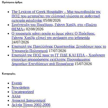
Πρόσφατα άρθρα
The Lexicon of Greek Hospitality – Μια πρωτοβουλία της
ΠΟΞ που μετατρέπει την ελληνική γλώσσα σε αυθεντική
εμπειρία φιλοξενίας
05/08/2026
Συνέντευξη του Προέδρου, Γιάννη Χατζή, στο «Πρώτο
ΘΕΜΑ»
02/08/2026
Ο τουρισμός κάνει ρεκόρ κι όμως χάνει: Ο Πρόεδρος,
Γιάννης Χατζής εξηγεί την αντίφαση στο iefimerida
24/07/2026
Επιστολή της Πανελλήνιας Ομοσπονδίας Ξενοδόχων προς το
Υπουργείο Πολιτισμού
17/07/2026
Επιστολή της ΠΟΞ προς τη ΓΓ ΠΔΕ ΚΑΙ ΕΠΑ – Χορήγηση
στοιχείων απορρόφησης εκτέλεσης Προγράμματος
Δημοσίων Επενδύσεων ανά Περιφέρεια
15/07/2026
Kατηγορίες
Events
Newsletters
Uncategorized
Αλλα
Ανοικτοί Διαγωνισμoί
Δελτία Τύπου 2002-2006