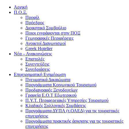
Αρχική
Π.Ο.Ξ.
Προφίλ
Πρόεδρος
Διοικητικό Συμβούλιο
Ποιοι εγγράφονται στην ΠΟΞ
Γεωγραφικές Περιφέρειες
Ανοικτοί Διαγωνισμoί
Greek Hotelier
Νέα – Ανακοινώσεις
Επιστολές
Συνεντεύξεις
Συνεδριάσεις
Επιχειρηματική Ενημέρωση
Πνευματικά Δικαιώματα
Προγράμματα Κοινωνικού Τουρισμού
Προδιαγραφές Ξενοδοχείων
Γραφεία Ε.Ο.Τ Εξωτερικού
Π.Υ.Τ. Περιφερειακές Υπηρεσίες Τουρισμού
Κλαδικές Συλλογικές Συμβάσεις
Προγράμματα ΔΥΠΑ (τ.ΟΑΕΔ) για τις τουριστικές
επιχειρήσεις
Προγράμματα πρακτικής άσκησης για τις τουριστικές
επιχειρήσεις