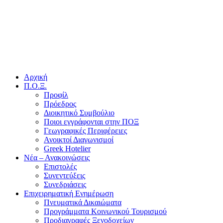
Αρχική
Π.Ο.Ξ.
Προφίλ
Πρόεδρος
Διοικητικό Συμβούλιο
Ποιοι εγγράφονται στην ΠΟΞ
Γεωγραφικές Περιφέρειες
Ανοικτοί Διαγωνισμoί
Greek Hotelier
Νέα – Ανακοινώσεις
Επιστολές
Συνεντεύξεις
Συνεδριάσεις
Επιχειρηματική Ενημέρωση
Πνευματικά Δικαιώματα
Προγράμματα Κοινωνικού Τουρισμού
Προδιαγραφές Ξενοδοχείων