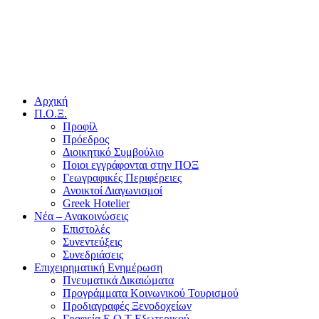
Αρχική
Π.Ο.Ξ.
Προφίλ
Πρόεδρος
Διοικητικό Συμβούλιο
Ποιοι εγγράφονται στην ΠΟΞ
Γεωγραφικές Περιφέρειες
Ανοικτοί Διαγωνισμoί
Greek Hotelier
Νέα – Ανακοινώσεις
Επιστολές
Συνεντεύξεις
Συνεδριάσεις
Επιχειρηματική Ενημέρωση
Πνευματικά Δικαιώματα
Προγράμματα Κοινωνικού Τουρισμού
Προδιαγραφές Ξενοδοχείων
Γραφεία Ε.Ο.Τ Εξωτερικού