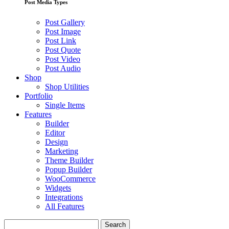
Post Media Types
Post Gallery
Post Image
Post Link
Post Quote
Post Video
Post Audio
Shop
Shop Utilities
Portfolio
Single Items
Features
Builder
Editor
Design
Marketing
Theme Builder
Popup Builder
WooCommerce
Widgets
Integrations
All Features
Search