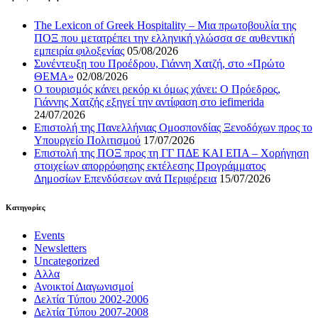
The Lexicon of Greek Hospitality – Μια πρωτοβουλία της
ΠΟΞ που μετατρέπει την ελληνική γλώσσα σε αυθεντική
εμπειρία φιλοξενίας
05/08/2026
Συνέντευξη του Προέδρου, Γιάννη Χατζή, στο «Πρώτο
ΘΕΜΑ»
02/08/2026
Ο τουρισμός κάνει ρεκόρ κι όμως χάνει: Ο Πρόεδρος,
Γιάννης Χατζής εξηγεί την αντίφαση στο iefimerida
24/07/2026
Επιστολή της Πανελλήνιας Ομοσπονδίας Ξενοδόχων προς το
Υπουργείο Πολιτισμού
17/07/2026
Επιστολή της ΠΟΞ προς τη ΓΓ ΠΔΕ ΚΑΙ ΕΠΑ – Χορήγηση
στοιχείων απορρόφησης εκτέλεσης Προγράμματος
Δημοσίων Επενδύσεων ανά Περιφέρεια
15/07/2026
Kατηγορίες
Events
Newsletters
Uncategorized
Αλλα
Ανοικτοί Διαγωνισμoί
Δελτία Τύπου 2002-2006
Δελτία Τύπου 2007-2008