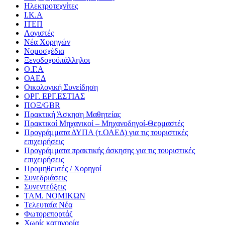
Ηλεκτροτεχνίτες
Ι.Κ.Α
ΙΤΕΠ
Λογιστές
Νέα Χορηγών
Νομοσχέδια
Ξενοδοχοϋπάλληλοι
Ο.Γ.Α
ΟΑΕΔ
Οικολογική Συνείδηση
ΟΡΓ. ΕΡΓ.ΕΣΤΙΑΣ
ΠΟΞ/GBR
Πρακτική Άσκηση Μαθητείας
Πρακτικοί Μηχανικοί – Μηχανοδηγοί-Θερμαστές
Προγράμματα ΔΥΠΑ (τ.ΟΑΕΔ) για τις τουριστικές
επιχειρήσεις
Προγράμματα πρακτικής άσκησης για τις τουριστικές
επιχειρήσεις
Προμηθευτές / Χορηγοί
Συνεδριάσεις
Συνεντεύξεις
ΤΑΜ. ΝΟΜΙΚΩΝ
Τελευταία Νέα
Φωτορεπορτάζ
Χωρίς κατηγορία