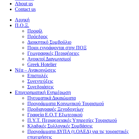
About us
Contact us
Αρχική
Π.Ο.Ξ.
Προφίλ
Πρόεδρος
Διοικητικό Συμβούλιο
Ποιοι εγγράφονται στην ΠΟΞ
Γεωγραφικές Περιφέρειες
Ανοικτοί Διαγωνισμoί
Greek Hotelier
Νέα – Ανακοινώσεις
Επιστολές
Συνεντεύξεις
Συνεδριάσεις
Επιχειρηματική Ενημέρωση
Πνευματικά Δικαιώματα
Προγράμματα Κοινωνικού Τουρισμού
Προδιαγραφές Ξενοδοχείων
Γραφεία Ε.Ο.Τ Εξωτερικού
Π.Υ.Τ. Περιφερειακές Υπηρεσίες Τουρισμού
Κλαδικές Συλλογικές Συμβάσεις
Προγράμματα ΔΥΠΑ (τ.ΟΑΕΔ) για τις τουριστικές
επιχειρήσεις