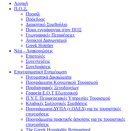
Αρχική
Π.Ο.Ξ.
Προφίλ
Πρόεδρος
Διοικητικό Συμβούλιο
Ποιοι εγγράφονται στην ΠΟΞ
Γεωγραφικές Περιφέρειες
Ανοικτοί Διαγωνισμoί
Greek Hotelier
Νέα – Ανακοινώσεις
Επιστολές
Συνεντεύξεις
Συνεδριάσεις
Επιχειρηματική Ενημέρωση
Πνευματικά Δικαιώματα
Προγράμματα Κοινωνικού Τουρισμού
Προδιαγραφές Ξενοδοχείων
Γραφεία Ε.Ο.Τ Εξωτερικού
Π.Υ.Τ. Περιφερειακές Υπηρεσίες Τουρισμού
Κλαδικές Συλλογικές Συμβάσεις
Προγράμματα ΔΥΠΑ (τ.ΟΑΕΔ) για τις τουριστικές
επιχειρήσεις
Προγράμματα πρακτικής άσκησης για τις τουριστικές
επιχειρήσεις
The Greek Hospitality Reimagined