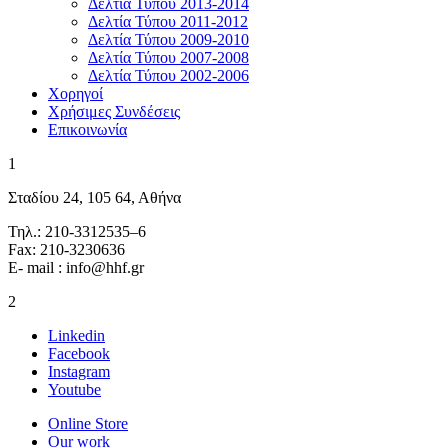
Δελτία Τύπου 2013-2014
Δελτία Τύπου 2011-2012
Δελτία Τύπου 2009-2010
Δελτία Τύπου 2007-2008
Δελτία Τύπου 2002-2006
Χορηγοί
Χρήσιμες Συνδέσεις
Επικοινωνία
1
Σταδίου 24, 105 64, Αθήνα
Τηλ.: 210-3312535–6
Fax: 210-3230636
E- mail : info@hhf.gr
2
Linkedin
Facebook
Instagram
Youtube
Online Store
Our work