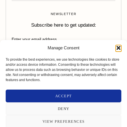
NEWSLETTER
Subscribe here to get updated:
Manage Consent
SUBSCRIBE
To provide the best experiences, we use technologies like cookies to store
and/or access device information. Consenting to these technologies will
allow us to process data such as browsing behavior or unique IDs on this
site. Not consenting or withdrawing consent, may adversely affect certain
features and functions.
CONTACT US
LinkedIn
Facebook
Instagram
Youtube
ACCEPT
Πολιτική Απορρήτου
Πολιτική Cookies
DENY
© copyright 2024. All Rights Reserved. Design &
VIEW PREFERENCES