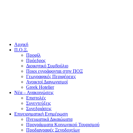
Αρχική
Π.Ο.Ξ.
Προφίλ
Πρόεδρος
Διοικητικό Συμβούλιο
Ποιοι εγγράφονται στην ΠΟΞ
Γεωγραφικές Περιφέρειες
Ανοικτοί Διαγωνισμoί
Greek Hotelier
Νέα – Ανακοινώσεις
Επιστολές
Συνεντεύξεις
Συνεδριάσεις
Επιχειρηματική Ενημέρωση
Πνευματικά Δικαιώματα
Προγράμματα Κοινωνικού Τουρισμού
Προδιαγραφές Ξενοδοχείων