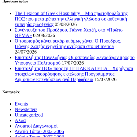
Πρόσφατα άρθρα
The Lexicon of Greek Hospitality – Μια πρωτοβουλία της
ΠΟΞ που μετατρέπει την ελληνική γλώσσα σε αυθεντική
εμπειρία φιλοξενίας
05/08/2026
Συνέντευξη του Προέδρου, Γιάννη Χατζή, στο «Πρώτο
ΘΕΜΑ»
02/08/2026
Ο τουρισμός κάνει ρεκόρ κι όμως χάνει: Ο Πρόεδρος,
Γιάννης Χατζής εξηγεί την αντίφαση στο iefimerida
24/07/2026
Επιστολή της Πανελλήνιας Ομοσπονδίας Ξενοδόχων προς το
Υπουργείο Πολιτισμού
17/07/2026
Επιστολή της ΠΟΞ προς τη ΓΓ ΠΔΕ ΚΑΙ ΕΠΑ – Χορήγηση
στοιχείων απορρόφησης εκτέλεσης Προγράμματος
Δημοσίων Επενδύσεων ανά Περιφέρεια
15/07/2026
Kατηγορίες
Events
Newsletters
Uncategorized
Αλλα
Ανοικτοί Διαγωνισμoί
Δελτία Τύπου 2002-2006
Δελτία Τύπου 2007-2008