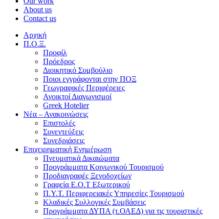
Our work
About us
Contact us
Αρχική
Π.Ο.Ξ.
Προφίλ
Πρόεδρος
Διοικητικό Συμβούλιο
Ποιοι εγγράφονται στην ΠΟΞ
Γεωγραφικές Περιφέρειες
Ανοικτοί Διαγωνισμoί
Greek Hotelier
Νέα – Ανακοινώσεις
Επιστολές
Συνεντεύξεις
Συνεδριάσεις
Επιχειρηματική Ενημέρωση
Πνευματικά Δικαιώματα
Προγράμματα Κοινωνικού Τουρισμού
Προδιαγραφές Ξενοδοχείων
Γραφεία Ε.Ο.Τ Εξωτερικού
Π.Υ.Τ. Περιφερειακές Υπηρεσίες Τουρισμού
Κλαδικές Συλλογικές Συμβάσεις
Προγράμματα ΔΥΠΑ (τ.ΟΑΕΔ) για τις τουριστικές