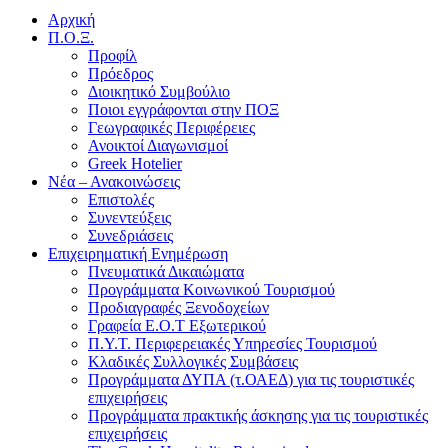
Αρχική
Π.Ο.Ξ.
Προφίλ
Πρόεδρος
Διοικητικό Συμβούλιο
Ποιοι εγγράφονται στην ΠΟΞ
Γεωγραφικές Περιφέρειες
Ανοικτοί Διαγωνισμoί
Greek Hotelier
Νέα – Ανακοινώσεις
Επιστολές
Συνεντεύξεις
Συνεδριάσεις
Επιχειρηματική Ενημέρωση
Πνευματικά Δικαιώματα
Προγράμματα Κοινωνικού Τουρισμού
Προδιαγραφές Ξενοδοχείων
Γραφεία Ε.Ο.Τ Εξωτερικού
Π.Υ.Τ. Περιφερειακές Υπηρεσίες Τουρισμού
Κλαδικές Συλλογικές Συμβάσεις
Προγράμματα ΔΥΠΑ (τ.ΟΑΕΔ) για τις τουριστικές
επιχειρήσεις
Προγράμματα πρακτικής άσκησης για τις τουριστικές
επιχειρήσεις