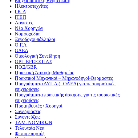
Επιχειρηματική Ενημέρωση
Ηλεκτροτεχνίτες
Ι.Κ.Α
ΙΤΕΠ
Λογιστές
Νέα Χορηγών
Νομοσχέδια
Ξενοδοχοϋπάλληλοι
Ο.Γ.Α
ΟΑΕΔ
Οικολογική Συνείδηση
ΟΡΓ. ΕΡΓ.ΕΣΤΙΑΣ
ΠΟΞ/GBR
Πρακτική Άσκηση Μαθητείας
Πρακτικοί Μηχανικοί – Μηχανοδηγοί-Θερμαστές
Προγράμματα ΔΥΠΑ (τ.ΟΑΕΔ) για τις τουριστικές
επιχειρήσεις
Προγράμματα πρακτικής άσκησης για τις τουριστικές
επιχειρήσεις
Προμηθευτές / Χορηγοί
Συνεδριάσεις
Συνεντεύξεις
ΤΑΜ. ΝΟΜΙΚΩΝ
Τελευταία Νέα
Φωτορεπορτάζ