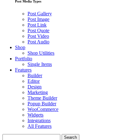
Post Media Types
Post Gallery
Post Image
Post Link
Post Quote
Post Video
Post Audio
Shop
Shop Utilities
Portfolio
Single Items
Features
Builder
Editor
Design
Marketing
Theme Builder
Popup Builder
WooCommerce
Widgets
Integrations
All Features
Search