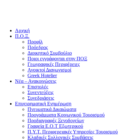
Αρχική
Π.Ο.Ξ.
Προφίλ
Πρόεδρος
Διοικητικό Συμβούλιο
Ποιοι εγγράφονται στην ΠΟΞ
Γεωγραφικές Περιφέρειες
Ανοικτοί Διαγωνισμoί
Greek Hotelier
Νέα – Ανακοινώσεις
Επιστολές
Συνεντεύξεις
Συνεδριάσεις
Επιχειρηματική Ενημέρωση
Πνευματικά Δικαιώματα
Προγράμματα Κοινωνικού Τουρισμού
Προδιαγραφές Ξενοδοχείων
Γραφεία Ε.Ο.Τ Εξωτερικού
Π.Υ.Τ. Περιφερειακές Υπηρεσίες Τουρισμού
Κλαδικές Συλλογικές Συμβάσεις