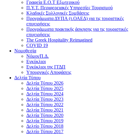
Γραφεία Ε.Ο.Τ Εξωτερικού
Π.Υ.Τ. Περιφερειακές Υπηρεσίες Τουρισμού
Κλαδικές Συλλογικές Συμβάσεις
Προγράμματα ΔΥΠΑ (τ.ΟΑΕΔ) για τις τουριστικές
επιχειρήσεις
Προγράμματα πρακτικής άσκησης για τις τουριστικές
επιχειρήσεις
The Greek Hospitality Reimagined
COVID 19
Νομοθεσία
Νόμοι/Π.Δ.
Εγκύκλιοι
Εγκύκλιοι της ΓΓΔΠ
Υπουργικές Αποφάσεις
Δελτία Τύπου
Δελτία Τύπου 2026
Δελτία Τύπου 2025
Δελτία Τύπου 2024
Δελτία Τύπου 2023
Δελτία Τύπου 2022
Δελτία Τύπου 2021
Δελτία Τύπου 2020
Δελτία Τύπου 2019
Δελτίο Τύπου 2018
Δελτίο Τύπου 2017