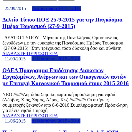
25/09/2015
Δελτία τύπου 2015 - 2018
Δελτίο Τύπου ΠΟΞ 25-9-2015 για την Παγκόσμια
Ημέρα Τουρισμού (27-9-2015)
ΔΕΛΤΙΟ ΤΥΠΟΥ Μήνυμα της Πανελλήνιας Ομοσπονδίας
ξενοδόχων με την ευκαιρία της Παγκόσμιας Ημέρας Τουρισμού
(27-09-2015) “Στην τρέχουσα, τόσο δύσκολη όσο και σύνθετη
ΔΙΑΒΑΣΤΕ ΠΕΡΙΣΣΟΤΕΡΑ
11/09/2015
Δελτία τύπου 2015 - 2018
ΟΑΕΔ Πρόγραμμα Επιδότησης Διακοπών
Εργαζομένων, Ανέργων και των Οικογενειών αυτών
με Επιταγή Κοινωνικού Τουρισμού έτους 2015-2016
ΝΕΟ ////////Δημόσια Συμπληρωματική πρόσκληση για νησιά
(Λέσβος, Χίος, Σάμος, Λέρος, Κω) ////////////// Οι αιτήσεις
συμμετοχής ξεκινούν απο 8-6-2016 Συμπληρωματική Πρόσκληση
για πέντε νησιά Παροχή
ΔΙΑΒΑΣΤΕ ΠΕΡΙΣΣΟΤΕΡΑ
11/06/2015
Δελτία τύπου 2015 - 2018