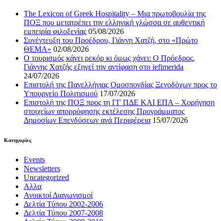
The Lexicon of Greek Hospitality – Μια πρωτοβουλία της
ΠΟΞ που μετατρέπει την ελληνική γλώσσα σε αυθεντική
εμπειρία φιλοξενίας
05/08/2026
Συνέντευξη του Προέδρου, Γιάννη Χατζή, στο «Πρώτο
ΘΕΜΑ»
02/08/2026
Ο τουρισμός κάνει ρεκόρ κι όμως χάνει: Ο Πρόεδρος,
Γιάννης Χατζής εξηγεί την αντίφαση στο iefimerida
24/07/2026
Επιστολή της Πανελλήνιας Ομοσπονδίας Ξενοδόχων προς το
Υπουργείο Πολιτισμού
17/07/2026
Επιστολή της ΠΟΞ προς τη ΓΓ ΠΔΕ ΚΑΙ ΕΠΑ – Χορήγηση
στοιχείων απορρόφησης εκτέλεσης Προγράμματος
Δημοσίων Επενδύσεων ανά Περιφέρεια
15/07/2026
Kατηγορίες
Events
Newsletters
Uncategorized
Αλλα
Ανοικτοί Διαγωνισμoί
Δελτία Τύπου 2002-2006
Δελτία Τύπου 2007-2008