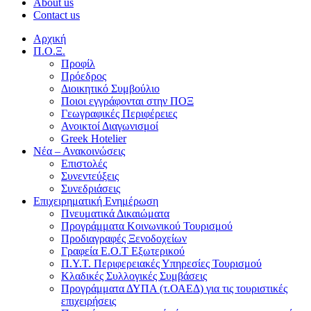
About us
Contact us
Αρχική
Π.Ο.Ξ.
Προφίλ
Πρόεδρος
Διοικητικό Συμβούλιο
Ποιοι εγγράφονται στην ΠΟΞ
Γεωγραφικές Περιφέρειες
Ανοικτοί Διαγωνισμoί
Greek Hotelier
Νέα – Ανακοινώσεις
Επιστολές
Συνεντεύξεις
Συνεδριάσεις
Επιχειρηματική Ενημέρωση
Πνευματικά Δικαιώματα
Προγράμματα Κοινωνικού Τουρισμού
Προδιαγραφές Ξενοδοχείων
Γραφεία Ε.Ο.Τ Εξωτερικού
Π.Υ.Τ. Περιφερειακές Υπηρεσίες Τουρισμού
Κλαδικές Συλλογικές Συμβάσεις
Προγράμματα ΔΥΠΑ (τ.ΟΑΕΔ) για τις τουριστικές
επιχειρήσεις