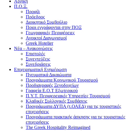
Αρχική
Π.Ο.Ξ.
Προφίλ
Πρόεδρος
Διοικητικό Συμβούλιο
Ποιοι εγγράφονται στην ΠΟΞ
Γεωγραφικές Περιφέρειες
Ανοικτοί Διαγωνισμoί
Greek Hotelier
Νέα – Ανακοινώσεις
Επιστολές
Συνεντεύξεις
Συνεδριάσεις
Επιχειρηματική Ενημέρωση
Πνευματικά Δικαιώματα
Προγράμματα Κοινωνικού Τουρισμού
Προδιαγραφές Ξενοδοχείων
Γραφεία Ε.Ο.Τ Εξωτερικού
Π.Υ.Τ. Περιφερειακές Υπηρεσίες Τουρισμού
Κλαδικές Συλλογικές Συμβάσεις
Προγράμματα ΔΥΠΑ (τ.ΟΑΕΔ) για τις τουριστικές
επιχειρήσεις
Προγράμματα πρακτικής άσκησης για τις τουριστικές
επιχειρήσεις
The Greek Hospitality Reimagined