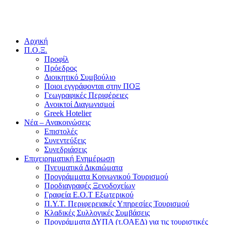
Αρχική
Π.Ο.Ξ.
Προφίλ
Πρόεδρος
Διοικητικό Συμβούλιο
Ποιοι εγγράφονται στην ΠΟΞ
Γεωγραφικές Περιφέρειες
Ανοικτοί Διαγωνισμoί
Greek Hotelier
Νέα – Ανακοινώσεις
Επιστολές
Συνεντεύξεις
Συνεδριάσεις
Επιχειρηματική Ενημέρωση
Πνευματικά Δικαιώματα
Προγράμματα Κοινωνικού Τουρισμού
Προδιαγραφές Ξενοδοχείων
Γραφεία Ε.Ο.Τ Εξωτερικού
Π.Υ.Τ. Περιφερειακές Υπηρεσίες Τουρισμού
Κλαδικές Συλλογικές Συμβάσεις
Προγράμματα ΔΥΠΑ (τ.ΟΑΕΔ) για τις τουριστικές