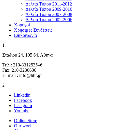
Δελτία Τύπου 2011-2012
Δελτία Τύπου 2009-2010
Δελτία Τύπου 2007-2008
Δελτία Τύπου 2002-2006
Χορηγοί
Χρήσιμες Συνδέσεις
Επικοινωνία
1
Σταδίου 24, 105 64, Αθήνα
Τηλ.: 210-3312535–6
Fax: 210-3230636
E- mail : info@hhf.gr
2
Linkedin
Facebook
Instagram
Youtube
Online Store
Our work