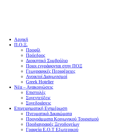
Αρχική
Π.Ο.Ξ.
Προφίλ
Πρόεδρος
Διοικητικό Συμβούλιο
Ποιοι εγγράφονται στην ΠΟΞ
Γεωγραφικές Περιφέρειες
Ανοικτοί Διαγωνισμoί
Greek Hotelier
Νέα – Ανακοινώσεις
Επιστολές
Συνεντεύξεις
Συνεδριάσεις
Επιχειρηματική Ενημέρωση
Πνευματικά Δικαιώματα
Προγράμματα Κοινωνικού Τουρισμού
Προδιαγραφές Ξενοδοχείων
Γραφεία Ε.Ο.Τ Εξωτερικού