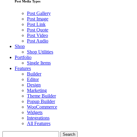
Post Media Types
Post Gallery
Post Image
Post Link
Post Quote
Post Video
Post Audio
Shop
Shop Utilities
Portfolio
Single Items
Features
Builder
Editor
Design
Marketing
Theme Builder
Popup Builder
WooCommerce
Widgets
Integrations
All Features
Search