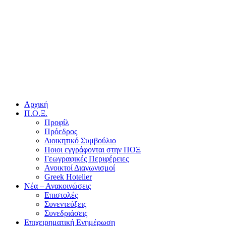
Αρχική
Π.Ο.Ξ.
Προφίλ
Πρόεδρος
Διοικητικό Συμβούλιο
Ποιοι εγγράφονται στην ΠΟΞ
Γεωγραφικές Περιφέρειες
Ανοικτοί Διαγωνισμoί
Greek Hotelier
Νέα – Ανακοινώσεις
Επιστολές
Συνεντεύξεις
Συνεδριάσεις
Επιχειρηματική Ενημέρωση