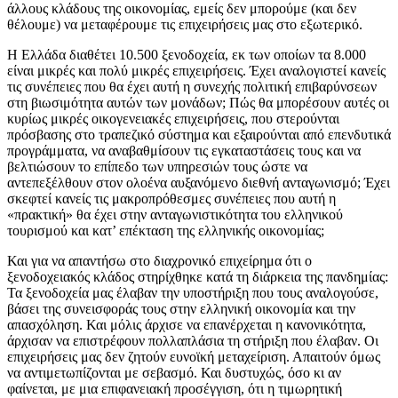
άλλους κλάδους της οικονομίας, εμείς δεν μπορούμε (και δεν
θέλουμε) να μεταφέρουμε τις επιχειρήσεις μας στο εξωτερικό.
Η Ελλάδα διαθέτει 10.500 ξενοδοχεία, εκ των οποίων τα 8.000
είναι μικρές και πολύ μικρές επιχειρήσεις. Έχει αναλογιστεί κανείς
τις συνέπειες που θα έχει αυτή η συνεχής πολιτική επιβαρύνσεων
στη βιωσιμότητα αυτών των μονάδων; Πώς θα μπορέσουν αυτές οι
κυρίως μικρές οικογενειακές επιχειρήσεις, που στερούνται
πρόσβασης στο τραπεζικό σύστημα και εξαιρούνται από επενδυτικά
προγράμματα, να αναβαθμίσουν τις εγκαταστάσεις τους και να
βελτιώσουν το επίπεδο των υπηρεσιών τους ώστε να
αντεπεξέλθουν στον ολοένα αυξανόμενο διεθνή ανταγωνισμό; Έχει
σκεφτεί κανείς τις μακροπρόθεσμες συνέπειες που αυτή η
«πρακτική» θα έχει στην ανταγωνιστικότητα του ελληνικού
τουρισμού και κατ’ επέκταση της ελληνικής οικονομίας;
Και για να απαντήσω στο διαχρονικό επιχείρημα ότι ο
ξενοδοχειακός κλάδος στηρίχθηκε κατά τη διάρκεια της πανδημίας:
Τα ξενοδοχεία μας έλαβαν την υποστήριξη που τους αναλογούσε,
βάσει της συνεισφοράς τους στην ελληνική οικονομία και την
απασχόληση. Και μόλις άρχισε να επανέρχεται η κανονικότητα,
άρχισαν να επιστρέφουν πολλαπλάσια τη στήριξη που έλαβαν. Οι
επιχειρήσεις μας δεν ζητούν ευνοϊκή μεταχείριση. Απαιτούν όμως
να αντιμετωπίζονται με σεβασμό. Και δυστυχώς, όσο κι αν
φαίνεται, με μια επιφανειακή προσέγγιση, ότι η τιμωρητική