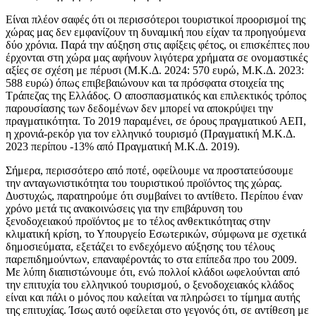
Είναι πλέον σαφές ότι οι περισσότεροι τουριστικοί προορισμοί της
χώρας μας δεν εμφανίζουν τη δυναμική που είχαν τα προηγούμενα
δύο χρόνια. Παρά την αύξηση στις αφίξεις φέτος, οι επισκέπτες που
έρχονται στη χώρα μας αφήνουν λιγότερα χρήματα σε ονομαστικές
αξίες σε σχέση με πέρυσι (Μ.Κ.Δ. 2024: 570 ευρώ, Μ.Κ.Δ. 2023:
588 ευρώ) όπως επιβεβαιώνουν και τα πρόσφατα στοιχεία της
Τράπεζας της Ελλάδος. Ο αποσπασματικός και επιλεκτικός τρόπος
παρουσίασης των δεδομένων δεν μπορεί να αποκρύψει την
πραγματικότητα. Το 2019 παραμένει, σε όρους πραγματικού ΑΕΠ,
η χρονιά-ρεκόρ για τον ελληνικό τουρισμό (Πραγματική Μ.Κ.Δ.
2023 περίπου -13% από Πραγματική Μ.Κ.Δ. 2019).
Σήμερα, περισσότερο από ποτέ, οφείλουμε να προστατεύσουμε
την ανταγωνιστικότητα του τουριστικού προϊόντος της χώρας.
Δυστυχώς, παρατηρούμε ότι συμβαίνει το αντίθετο. Περίπου έναν
χρόνο μετά τις ανακοινώσεις για την επιβάρυνση του
ξενοδοχειακού προϊόντος με το τέλος ανθεκτικότητας στην
κλιματική κρίση, το Υπουργείο Εσωτερικών, σύμφωνα με σχετικά
δημοσιεύματα, εξετάζει το ενδεχόμενο αύξησης του τέλους
παρεπιδημούντων, επαναφέροντάς το στα επίπεδα προ του 2009.
Με λύπη διαπιστώνουμε ότι, ενώ πολλοί κλάδοι ωφελούνται από
την επιτυχία του ελληνικού τουρισμού, ο ξενοδοχειακός κλάδος
είναι και πάλι ο μόνος που καλείται να πληρώσει το τίμημα αυτής
της επιτυχίας. Ίσως αυτό οφείλεται στο γεγονός ότι, σε αντίθεση με