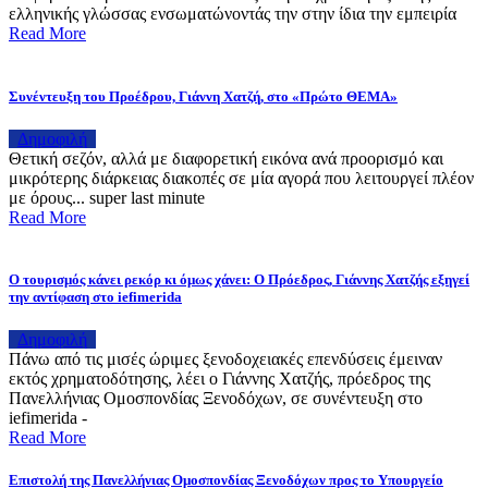
ελληνικής γλώσσας ενσωματώνοντάς την στην ίδια την εμπειρία
Read More
Συνέντευξη του Προέδρου, Γιάννη Χατζή, στο «Πρώτο ΘΕΜΑ»
Δημοφιλή
Θετική σεζόν, αλλά με διαφορετική εικόνα ανά προορισμό και
μικρότερης διάρκειας διακοπές σε μία αγορά που λειτουργεί πλέον
με όρους... super last minute
Read More
Ο τουρισμός κάνει ρεκόρ κι όμως χάνει: Ο Πρόεδρος, Γιάννης Χατζής εξηγεί
την αντίφαση στο iefimerida
Δημοφιλή
Πάνω από τις μισές ώριμες ξενοδοχειακές επενδύσεις έμειναν
εκτός χρηματοδότησης, λέει ο Γιάννης Χατζής, πρόεδρος της
Πανελλήνιας Ομοσπονδίας Ξενοδόχων, σε συνέντευξη στο
iefimerida -
Read More
Επιστολή της Πανελλήνιας Ομοσπονδίας Ξενοδόχων προς το Υπουργείο