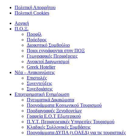
Πολιτική Απορρήτου
Πολιτική Cookies
Αρχική
Π.Ο.Ξ.
Προφίλ
Πρόεδρος
Διοικητικό Συμβούλιο
Ποιοι εγγράφονται στην ΠΟΞ
Γεωγραφικές Περιφέρειες
Ανοικτοί Διαγωνισμoί
Greek Hotelier
Νέα – Ανακοινώσεις
Επιστολές
Συνεντεύξεις
Συνεδριάσεις
Επιχειρηματική Ενημέρωση
Πνευματικά Δικαιώματα
Προγράμματα Κοινωνικού Τουρισμού
Προδιαγραφές Ξενοδοχείων
Γραφεία Ε.Ο.Τ Εξωτερικού
Π.Υ.Τ. Περιφερειακές Υπηρεσίες Τουρισμού
Κλαδικές Συλλογικές Συμβάσεις
Προγράμματα ΔΥΠΑ (τ.ΟΑΕΔ) για τις τουριστικές