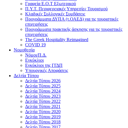
Γραφεία Ε.Ο.Τ Εξωτερικού
Π.Υ.Τ. Περιφερειακές Υπηρεσίες Τουρισμού
Κλαδικές Συλλογικές Συμβάσεις
Προγράμματα ΔΥΠΑ (τ.ΟΑΕΔ) για τις τουριστικές
επιχειρήσεις
Προγράμματα πρακτικής άσκησης για τις τουριστικές
επιχειρήσεις
The Greek Hospitality Reimagined
COVID 19
Νομοθεσία
Νόμοι/Π.Δ.
Εγκύκλιοι
Εγκύκλιοι της ΓΓΔΠ
Υπουργικές Αποφάσεις
Δελτία Τύπου
Δελτία Τύπου 2026
Δελτία Τύπου 2025
Δελτία Τύπου 2024
Δελτία Τύπου 2023
Δελτία Τύπου 2022
Δελτία Τύπου 2021
Δελτία Τύπου 2020
Δελτία Τύπου 2019
Δελτίο Τύπου 2018
Δελτίο Τύπου 2017