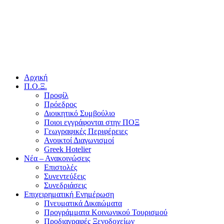
Αρχική
Π.Ο.Ξ.
Προφίλ
Πρόεδρος
Διοικητικό Συμβούλιο
Ποιοι εγγράφονται στην ΠΟΞ
Γεωγραφικές Περιφέρειες
Ανοικτοί Διαγωνισμoί
Greek Hotelier
Νέα – Ανακοινώσεις
Επιστολές
Συνεντεύξεις
Συνεδριάσεις
Επιχειρηματική Ενημέρωση
Πνευματικά Δικαιώματα
Προγράμματα Κοινωνικού Τουρισμού
Προδιαγραφές Ξενοδοχείων