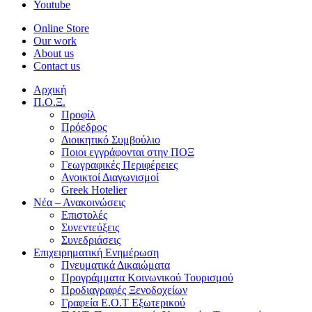
Youtube
Online Store
Our work
About us
Contact us
Αρχική
Π.Ο.Ξ.
Προφίλ
Πρόεδρος
Διοικητικό Συμβούλιο
Ποιοι εγγράφονται στην ΠΟΞ
Γεωγραφικές Περιφέρειες
Ανοικτοί Διαγωνισμoί
Greek Hotelier
Νέα – Ανακοινώσεις
Επιστολές
Συνεντεύξεις
Συνεδριάσεις
Επιχειρηματική Ενημέρωση
Πνευματικά Δικαιώματα
Προγράμματα Κοινωνικού Τουρισμού
Προδιαγραφές Ξενοδοχείων
Γραφεία Ε.Ο.Τ Εξωτερικού