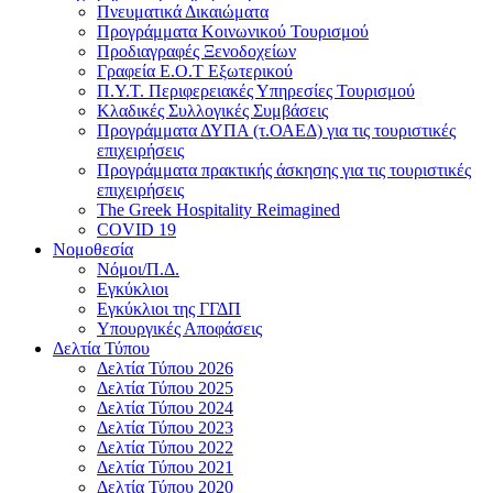
Πνευματικά Δικαιώματα
Προγράμματα Κοινωνικού Τουρισμού
Προδιαγραφές Ξενοδοχείων
Γραφεία Ε.Ο.Τ Εξωτερικού
Π.Υ.Τ. Περιφερειακές Υπηρεσίες Τουρισμού
Κλαδικές Συλλογικές Συμβάσεις
Προγράμματα ΔΥΠΑ (τ.ΟΑΕΔ) για τις τουριστικές
επιχειρήσεις
Προγράμματα πρακτικής άσκησης για τις τουριστικές
επιχειρήσεις
The Greek Hospitality Reimagined
COVID 19
Νομοθεσία
Νόμοι/Π.Δ.
Εγκύκλιοι
Εγκύκλιοι της ΓΓΔΠ
Υπουργικές Αποφάσεις
Δελτία Τύπου
Δελτία Τύπου 2026
Δελτία Τύπου 2025
Δελτία Τύπου 2024
Δελτία Τύπου 2023
Δελτία Τύπου 2022
Δελτία Τύπου 2021
Δελτία Τύπου 2020