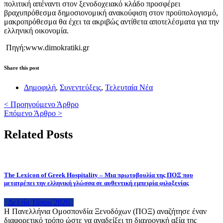
πολιτική απέναντι στον ξενοδοχειακό κλάδο προσφέρει
βραχυπρόθεσμα δημοσιονομική ανακούφιση στον προϋπολογισμό,
μακροπρόθεσμα θα έχει τα ακριβώς αντίθετα αποτελέσματα για την
ελληνική οικονομία.
Πηγή:
www.dimokratiki.gr
Share this post
Δημοφιλή
,
Συνεντεύξεις
,
Τελευταία Νέα
< Προηγούμενο Άρθρο
Επόμενο Άρθρο >
Related Posts
The Lexicon of Greek Hospitality – Μια πρωτοβουλία της ΠΟΞ που
μετατρέπει την ελληνική γλώσσα σε αυθεντική εμπειρία φιλοξενίας
Δελτία Τύπου 2026
H Πανελλήνια Ομοσπονδία Ξενοδόχων (ΠΟΞ) αναζήτησε έναν
διαφορετικό τρόπο ώστε να αναδείξει τη διαχρονική αξία της