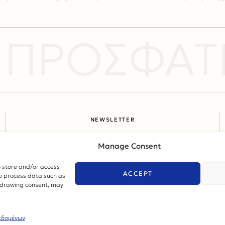
ΠΡΟΣΦΑΤΕ
NEWSLETTER
Subscribe here to get updated:
Manage Consent
o store and/or access
SUBSCRIBE
ACCEPT
to process data such as
thdrawing consent, may
Three Sixty Marketing
εδομένων