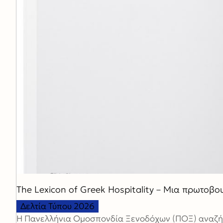
The Lexicon of Greek Hospitality – Μια πρωτοβο
Δελτία Τύπου 2026
H Πανελλήνια Ομοσπονδία Ξενοδόχων (ΠΟΞ) αναζήτη