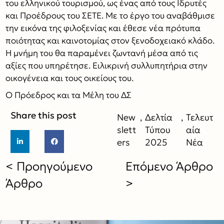
του ελληνικού τουρισμού, ως ένας από τους Ιδρυτές
και Προέδρους του ΣΕΤΕ. Με το έργο του αναβάθμισε
την εικόνα της φιλοξενίας και έθεσε νέα πρότυπα
ποιότητας και καινοτομίας στον ξενοδοχειακό κλάδο.
Η μνήμη του θα παραμένει ζωντανή μέσα από τις
αξίες που υπηρέτησε. Ειλικρινή συλλυπητήρια στην
οικογένεια και τους οικείους του.
Ο Πρόεδρος και τα Μέλη του ΔΣ
Share this post
New
,
Δελτία
,
Τελευτ
slett
Τύπου
αία
ers
2025
Νέα
< Προηγούμενο
Επόμενο Άρθρο
Άρθρο
>