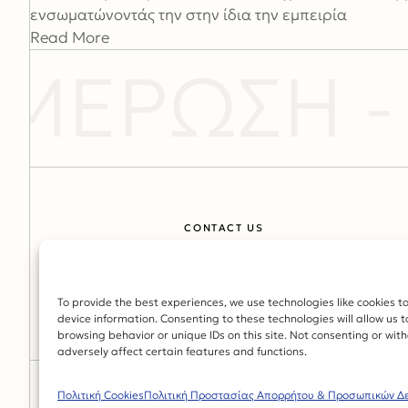
ενσωματώνοντάς την στην ίδια την εμπειρία
Read More
ΜΕΡΩΣΗ - 
CONTACT US
Email: info@hhf.gr
Τηλ: 210-3312535
To provide the best experiences, we use technologies like cookies t
device information. Consenting to these technologies will allow us 
browsing behavior or unique IDs on this site. Not consenting or wi
adversely affect certain features and functions.
© copyright 2024. All Rights Reserved. Design & Development by
Πολιτική Cookies
Πολιτική Προστασίας Απορρήτου & Προσωπικών Δ