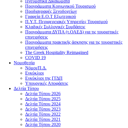
Πνευματικά Δικαιώματα
Προγράμματα Κοινωνικού Τουρισμού
Προδιαγραφές Ξενοδοχείων
Γραφεία Ε.Ο.Τ Εξωτερικού
Π.Υ.Τ. Περιφερειακές Υπηρεσίες Τουρισμού
Κλαδικές Συλλογικές Συμβάσεις
Προγράμματα ΔΥΠΑ (τ.ΟΑΕΔ) για τις τουριστικές
επιχειρήσεις
Προγράμματα πρακτικής άσκησης για τις τουριστικές
επιχειρήσεις
The Greek Hospitality Reimagined
COVID 19
Νομοθεσία
Νόμοι/Π.Δ.
Εγκύκλιοι
Εγκύκλιοι της ΓΓΔΠ
Υπουργικές Αποφάσεις
Δελτία Τύπου
Δελτία Τύπου 2026
Δελτία Τύπου 2025
Δελτία Τύπου 2024
Δελτία Τύπου 2023
Δελτία Τύπου 2022
Δελτία Τύπου 2021
Δελτία Τύπου 2020