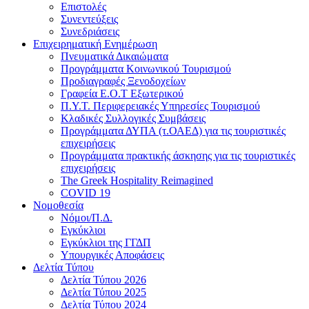
Επιστολές
Συνεντεύξεις
Συνεδριάσεις
Επιχειρηματική Ενημέρωση
Πνευματικά Δικαιώματα
Προγράμματα Κοινωνικού Τουρισμού
Προδιαγραφές Ξενοδοχείων
Γραφεία Ε.Ο.Τ Εξωτερικού
Π.Υ.Τ. Περιφερειακές Υπηρεσίες Τουρισμού
Κλαδικές Συλλογικές Συμβάσεις
Προγράμματα ΔΥΠΑ (τ.ΟΑΕΔ) για τις τουριστικές
επιχειρήσεις
Προγράμματα πρακτικής άσκησης για τις τουριστικές
επιχειρήσεις
The Greek Hospitality Reimagined
COVID 19
Νομοθεσία
Νόμοι/Π.Δ.
Εγκύκλιοι
Εγκύκλιοι της ΓΓΔΠ
Υπουργικές Αποφάσεις
Δελτία Τύπου
Δελτία Τύπου 2026
Δελτία Τύπου 2025
Δελτία Τύπου 2024