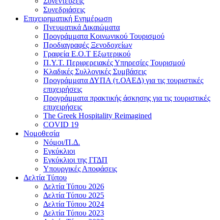
Συνεντεύξεις
Συνεδριάσεις
Επιχειρηματική Ενημέρωση
Πνευματικά Δικαιώματα
Προγράμματα Κοινωνικού Τουρισμού
Προδιαγραφές Ξενοδοχείων
Γραφεία Ε.Ο.Τ Εξωτερικού
Π.Υ.Τ. Περιφερειακές Υπηρεσίες Τουρισμού
Κλαδικές Συλλογικές Συμβάσεις
Προγράμματα ΔΥΠΑ (τ.ΟΑΕΔ) για τις τουριστικές
επιχειρήσεις
Προγράμματα πρακτικής άσκησης για τις τουριστικές
επιχειρήσεις
The Greek Hospitality Reimagined
COVID 19
Νομοθεσία
Νόμοι/Π.Δ.
Εγκύκλιοι
Εγκύκλιοι της ΓΓΔΠ
Υπουργικές Αποφάσεις
Δελτία Τύπου
Δελτία Τύπου 2026
Δελτία Τύπου 2025
Δελτία Τύπου 2024
Δελτία Τύπου 2023