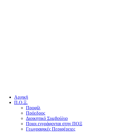
Αρχική
Π.Ο.Ξ.
Προφίλ
Πρόεδρος
Διοικητικό Συμβούλιο
Ποιοι εγγράφονται στην ΠΟΞ
Γεωγραφικές Περιφέρειες