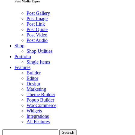
Post Media Types
Post Gallery
Post Image
Post Link
Post Quote
Post Video
Post Audio
Shop
Shop Utilities
Portfolio
Single Items
Features
Builder
Editor
Design
Marketing
Theme Builder
Popup Builder
WooCommerce
Widgets
Integrations
All Features
Search