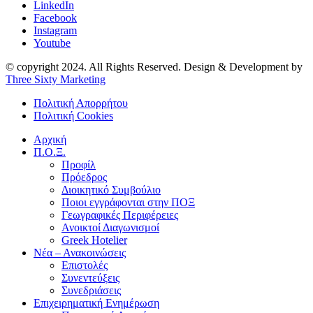
LinkedIn
Facebook
Instagram
Youtube
© copyright 2024. All Rights Reserved. Design & Development by
Three Sixty Marketing
Πολιτική Απορρήτου
Πολιτική Cookies
Αρχική
Π.Ο.Ξ.
Προφίλ
Πρόεδρος
Διοικητικό Συμβούλιο
Ποιοι εγγράφονται στην ΠΟΞ
Γεωγραφικές Περιφέρειες
Ανοικτοί Διαγωνισμoί
Greek Hotelier
Νέα – Ανακοινώσεις
Επιστολές
Συνεντεύξεις
Συνεδριάσεις
Επιχειρηματική Ενημέρωση