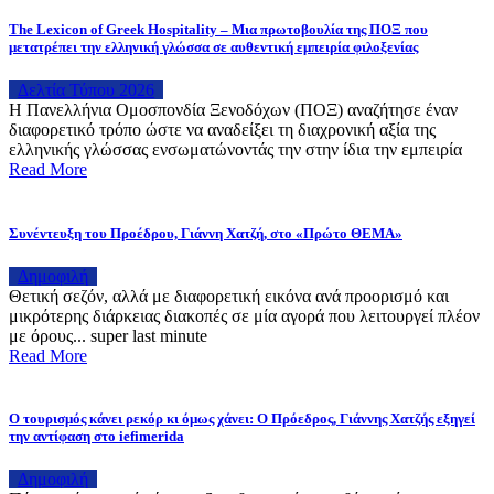
The Lexicon of Greek Hospitality – Μια πρωτοβουλία της ΠΟΞ που
μετατρέπει την ελληνική γλώσσα σε αυθεντική εμπειρία φιλοξενίας
Δελτία Τύπου 2026
H Πανελλήνια Ομοσπονδία Ξενοδόχων (ΠΟΞ) αναζήτησε έναν
διαφορετικό τρόπο ώστε να αναδείξει τη διαχρονική αξία της
ελληνικής γλώσσας ενσωματώνοντάς την στην ίδια την εμπειρία
Read More
Συνέντευξη του Προέδρου, Γιάννη Χατζή, στο «Πρώτο ΘΕΜΑ»
Δημοφιλή
Θετική σεζόν, αλλά με διαφορετική εικόνα ανά προορισμό και
μικρότερης διάρκειας διακοπές σε μία αγορά που λειτουργεί πλέον
με όρους... super last minute
Read More
Ο τουρισμός κάνει ρεκόρ κι όμως χάνει: Ο Πρόεδρος, Γιάννης Χατζής εξηγεί
την αντίφαση στο iefimerida
Δημοφιλή