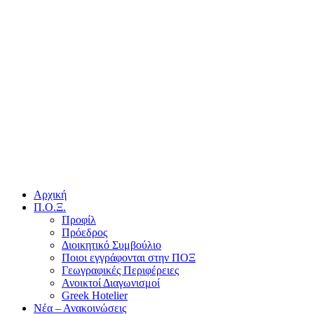
Αρχική
Π.Ο.Ξ.
Προφίλ
Πρόεδρος
Διοικητικό Συμβούλιο
Ποιοι εγγράφονται στην ΠΟΞ
Γεωγραφικές Περιφέρειες
Ανοικτοί Διαγωνισμoί
Greek Hotelier
Νέα – Ανακοινώσεις