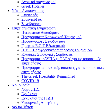
Ανοικτοί Διαγωνισμoί
Greek Hotelier
Νέα – Ανακοινώσεις
Επιστολές
Συνεντεύξεις
Συνεδριάσεις
Επιχειρηματική Ενημέρωση
Πνευματικά Δικαιώματα
Προγράμματα Κοινωνικού Τουρισμού
Προδιαγραφές Ξενοδοχείων
Γραφεία Ε.Ο.Τ Εξωτερικού
Π.Υ.Τ. Περιφερειακές Υπηρεσίες Τουρισμού
Κλαδικές Συλλογικές Συμβάσεις
Προγράμματα ΔΥΠΑ (τ.ΟΑΕΔ) για τις τουριστικές
επιχειρήσεις
Προγράμματα πρακτικής άσκησης για τις τουριστικές
επιχειρήσεις
The Greek Hospitality Reimagined
COVID 19
Νομοθεσία
Νόμοι/Π.Δ.
Εγκύκλιοι
Εγκύκλιοι της ΓΓΔΠ
Υπουργικές Αποφάσεις
Δελτία Τύπου