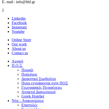
E- mail : info@hhf.gr
2
Linkedin
Facebook
Instagram
Youtube
Online Store
Our work
About us
Contact us
Αρχική
Π.Ο.Ξ.
Προφίλ
Πρόεδρος
Διοικητικό Συμβούλιο
Ποιοι εγγράφονται στην ΠΟΞ
Γεωγραφικές Περιφέρειες
Ανοικτοί Διαγωνισμoί
Greek Hotelier
Νέα – Ανακοινώσεις
Επιστολές