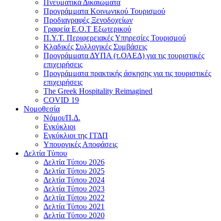
Πνευματικά Δικαιώματα
Προγράμματα Κοινωνικού Τουρισμού
Προδιαγραφές Ξενοδοχείων
Γραφεία Ε.Ο.Τ Εξωτερικού
Π.Υ.Τ. Περιφερειακές Υπηρεσίες Τουρισμού
Κλαδικές Συλλογικές Συμβάσεις
Προγράμματα ΔΥΠΑ (τ.ΟΑΕΔ) για τις τουριστικές
επιχειρήσεις
Προγράμματα πρακτικής άσκησης για τις τουριστικές
επιχειρήσεις
The Greek Hospitality Reimagined
COVID 19
Νομοθεσία
Νόμοι/Π.Δ.
Εγκύκλιοι
Εγκύκλιοι της ΓΓΔΠ
Υπουργικές Αποφάσεις
Δελτία Τύπου
Δελτία Τύπου 2026
Δελτία Τύπου 2025
Δελτία Τύπου 2024
Δελτία Τύπου 2023
Δελτία Τύπου 2022
Δελτία Τύπου 2021
Δελτία Τύπου 2020