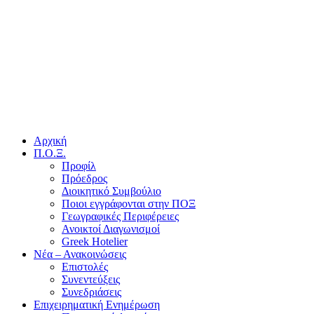
Αρχική
Π.Ο.Ξ.
Προφίλ
Πρόεδρος
Διοικητικό Συμβούλιο
Ποιοι εγγράφονται στην ΠΟΞ
Γεωγραφικές Περιφέρειες
Ανοικτοί Διαγωνισμoί
Greek Hotelier
Νέα – Ανακοινώσεις
Επιστολές
Συνεντεύξεις
Συνεδριάσεις
Επιχειρηματική Ενημέρωση