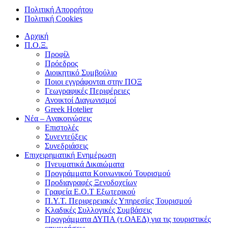
Πολιτική Απορρήτου
Πολιτική Cookies
Αρχική
Π.Ο.Ξ.
Προφίλ
Πρόεδρος
Διοικητικό Συμβούλιο
Ποιοι εγγράφονται στην ΠΟΞ
Γεωγραφικές Περιφέρειες
Ανοικτοί Διαγωνισμoί
Greek Hotelier
Νέα – Ανακοινώσεις
Επιστολές
Συνεντεύξεις
Συνεδριάσεις
Επιχειρηματική Ενημέρωση
Πνευματικά Δικαιώματα
Προγράμματα Κοινωνικού Τουρισμού
Προδιαγραφές Ξενοδοχείων
Γραφεία Ε.Ο.Τ Εξωτερικού
Π.Υ.Τ. Περιφερειακές Υπηρεσίες Τουρισμού
Κλαδικές Συλλογικές Συμβάσεις
Προγράμματα ΔΥΠΑ (τ.ΟΑΕΔ) για τις τουριστικές