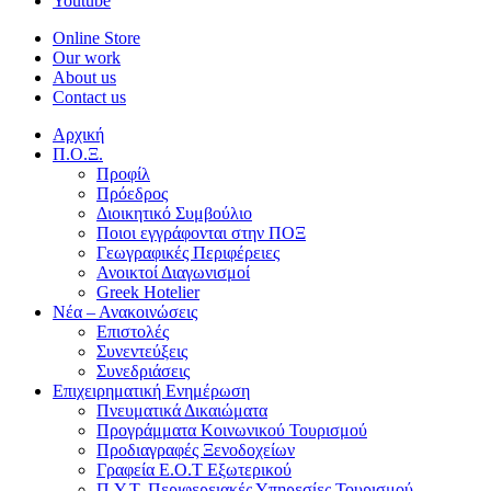
Youtube
Online Store
Our work
About us
Contact us
Αρχική
Π.Ο.Ξ.
Προφίλ
Πρόεδρος
Διοικητικό Συμβούλιο
Ποιοι εγγράφονται στην ΠΟΞ
Γεωγραφικές Περιφέρειες
Ανοικτοί Διαγωνισμoί
Greek Hotelier
Νέα – Ανακοινώσεις
Επιστολές
Συνεντεύξεις
Συνεδριάσεις
Επιχειρηματική Ενημέρωση
Πνευματικά Δικαιώματα
Προγράμματα Κοινωνικού Τουρισμού
Προδιαγραφές Ξενοδοχείων
Γραφεία Ε.Ο.Τ Εξωτερικού
Π.Υ.Τ. Περιφερειακές Υπηρεσίες Τουρισμού