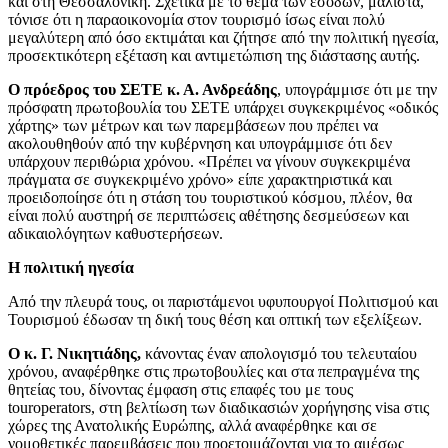
και στη Θεσσαλονίκη. Σχετικά με το θέμα των εσόδων, μάλιστα,
τόνισε ότι η παραοικονομία στον τουρισμό ίσως είναι πολύ
μεγαλύτερη από όσο εκτιμάται και ζήτησε από την πολιτική ηγεσία,
προσεκτικότερη εξέταση και αντιμετώπιση της διάστασης αυτής.
Ο πρόεδρος του ΣΕΤΕ κ. Α. Ανδρεάδης
, υπογράμμισε ότι με την
πρόσφατη πρωτοβουλία του ΣΕΤΕ υπάρχει συγκεκριμένος «οδικός
χάρτης» των μέτρων και των παρεμβάσεων που πρέπει να
ακολουθηθούν από την κυβέρνηση και υπογράμμισε ότι δεν
υπάρχουν περιθώρια χρόνου. «Πρέπει να γίνουν συγκεκριμένα
πράγματα σε συγκεκριμένο χρόνο» είπε χαρακτηριστικά και
προειδοποίησε ότι η στάση του τουριστικού κόσμου, πλέον, θα
είναι πολύ αυστηρή σε περιπτώσεις αθέτησης δεσμεύσεων και
αδικαιολόγητων καθυστερήσεων.
Η πολιτική ηγεσία
Από την πλευρά τους, οι παριστάμενοι υφυπουργοί Πολιτισμού και
Τουρισμού έδωσαν τη δική τους θέση και οπτική των εξελίξεων.
Ο κ. Γ. Νικητιάδης,
κάνοντας έναν απολογισμό του τελευταίου
χρόνου, αναφέρθηκε στις πρωτοβουλίες και στα πεπραγμένα της
θητείας του, δίνοντας έμφαση στις επαφές του με τους
touroperators, στη βελτίωση των διαδικασιών χορήγησης visa στις
χώρες της Ανατολικής Ευρώπης, αλλά αναφέρθηκε και σε
νομοθετικές παρεμβάσεις που προετοιμάζονται για το αμέσως