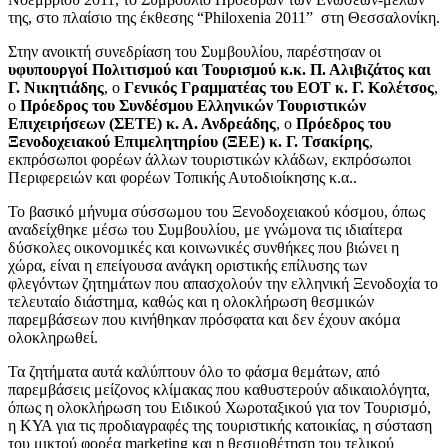
της, στο πλαίσιο της έκθεσης “Philoxenia 2011” στη Θεσσαλονίκη.
Στην ανοικτή συνεδρίαση του Συμβουλίου, παρέστησαν οι
υφυπουργοί Πολιτισμού και Τουρισμού κ.κ. Π. Αλιβιζάτος και
Γ. Νικητιάδης
, ο
Γενικός Γραμματέας του ΕΟΤ κ. Γ. Κολέτσος
,
ο
Πρόεδρος του Συνδέσμου Ελληνικών Τουριστικών
Επιχειρήσεων (ΣΕΤΕ) κ. Α. Ανδρεάδης
, ο
Πρόεδρος του
Ξενοδοχειακού Επιμελητηρίου (ΞΕΕ) κ. Γ. Τσακίρης
,
εκπρόσωποι φορέων άλλων τουριστικών κλάδων, εκπρόσωποι
Περιφερειών και φορέων Τοπικής Αυτοδιοίκησης κ.α..
Το βασικό μήνυμα σύσσωμου του Ξενοδοχειακού κόσμου, όπως
αναδείχθηκε μέσω του Συμβουλίου, με γνώμονα τις ιδιαίτερα
δύσκολες οικονομικές και κοινωνικές συνθήκες που βιώνει η
χώρα, είναι η επείγουσα ανάγκη οριστικής επίλυσης των
φλεγόντων ζητημάτων που απασχολούν την ελληνική Ξενοδοχία το
τελευταίο διάστημα, καθώς και η ολοκλήρωση θεσμικών
παρεμβάσεων που κινήθηκαν πρόσφατα και δεν έχουν ακόμα
ολοκληρωθεί.
Τα ζητήματα αυτά καλύπτουν όλο το φάσμα θεμάτων, από
παρεμβάσεις μείζονος κλίμακας που καθυστερούν αδικαιολόγητα,
όπως η ολοκλήρωση του Ειδικού Χωροταξικού για τον Τουρισμό,
η ΚΥΑ για τις προδιαγραφές της τουριστικής κατοικίας, η σύσταση
του μικτού φορέα marketing και η θεσμοθέτηση του τελικού