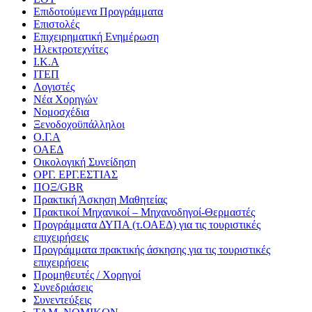
Επιδοτούμενα Προγράμματα
Επιστολές
Επιχειρηματική Ενημέρωση
Ηλεκτροτεχνίτες
Ι.Κ.Α
ΙΤΕΠ
Λογιστές
Νέα Χορηγών
Νομοσχέδια
Ξενοδοχοϋπάλληλοι
Ο.Γ.Α
ΟΑΕΔ
Οικολογική Συνείδηση
ΟΡΓ. ΕΡΓ.ΕΣΤΙΑΣ
ΠΟΞ/GBR
Πρακτική Άσκηση Μαθητείας
Πρακτικοί Μηχανικοί – Μηχανοδηγοί-Θερμαστές
Προγράμματα ΔΥΠΑ (τ.ΟΑΕΔ) για τις τουριστικές
επιχειρήσεις
Προγράμματα πρακτικής άσκησης για τις τουριστικές
επιχειρήσεις
Προμηθευτές / Χορηγοί
Συνεδριάσεις
Συνεντεύξεις