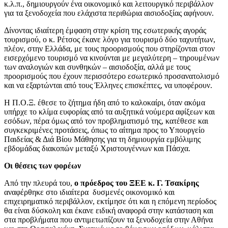
κ.λ.π., δημιουργούν ένα οικονομικό και λειτουργικό περιβάλλον
για τα ξενοδοχεία που ελάχιστα περιθώρια αισιοδοξίας αφήνουν.
Δίνοντας ιδιαίτερη έμφαση στην κρίση της εσωτερικής αγοράς
τουρισμού, ο κ. Ρέτσος έκανε λόγο για τουρισμό δύο ταχυτήτων,
πλέον, στην Ελλάδα, με τους προορισμούς που στηρίζονται στον
εισερχόμενο τουρισμό να κινούνται με μεγαλύτερη – τηρουμένων
των αναλογιών και συνθηκών – αισιοδοξία, αλλά με τους
προορισμούς που έχουν περισσότερο εσωτερικό προσανατολισμό
και να εξαρτώνται από τους Έλληνες επισκέπτες, να υποφέρουν.
Η Π.Ο.Ξ. έθεσε το ζήτημα ήδη από το καλοκαίρι, όταν ακόμα
υπήρχε το κλίμα ευφορίας από τα αυξητικά νούμερα αφίξεων και
εσόδων, πέρα όμως από τον προβληματισμό της, κατέθεσε και
συγκεκριμένες προτάσεις, όπως το αίτημα προς το Υπουργείο
Παιδείας & Διά Βίου Μάθησης για τη δημιουργία εμβόλιμης
εβδομάδας διακοπών μεταξύ Χριστουγέννων και Πάσχα.
Οι θέσεις των φορέων
Από την πλευρά του,
ο πρόεδρος του ΞΕΕ κ. Γ. Τσακίρης
αναφέρθηκε στο ιδιαίτερα δυσμενές οικονομικό και
επιχειρηματικό περιβάλλον, εκτίμησε ότι και η επόμενη περίοδος
θα είναι δύσκολη και έκανε ειδική αναφορά στην κατάσταση και
στα προβλήματα που αντιμετωπίζουν τα ξενοδοχεία στην Αθήνα