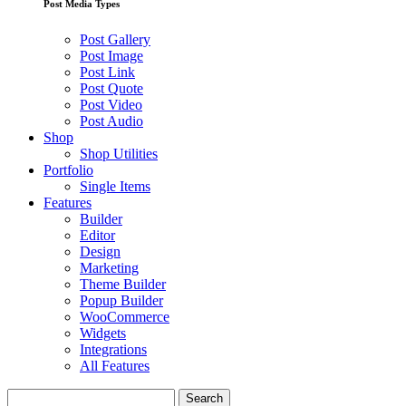
Post Media Types
Post Gallery
Post Image
Post Link
Post Quote
Post Video
Post Audio
Shop
Shop Utilities
Portfolio
Single Items
Features
Builder
Editor
Design
Marketing
Theme Builder
Popup Builder
WooCommerce
Widgets
Integrations
All Features
Search