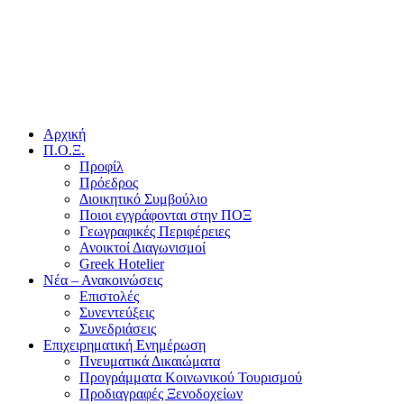
Αρχική
Π.Ο.Ξ.
Προφίλ
Πρόεδρος
Διοικητικό Συμβούλιο
Ποιοι εγγράφονται στην ΠΟΞ
Γεωγραφικές Περιφέρειες
Ανοικτοί Διαγωνισμoί
Greek Hotelier
Νέα – Ανακοινώσεις
Επιστολές
Συνεντεύξεις
Συνεδριάσεις
Επιχειρηματική Ενημέρωση
Πνευματικά Δικαιώματα
Προγράμματα Κοινωνικού Τουρισμού
Προδιαγραφές Ξενοδοχείων