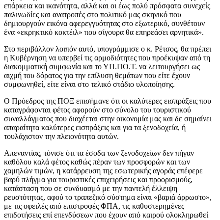
επάρκεια και ικανότητα, αλλά και οι έως πολύ πρόσφατα συνεχείς
παλινωδίες και ανατροπές στο πολιτικό μας σκηνικό που
δημιουργούν εικόνα αφερεγγυότητας στο εξωτερικό, συνθέτουν
ένα «εκρηκτικό κοκτέιλ» που σίγουρα θα επηρεάσει αρνητικά».
Στο περιβάλλον λοιπόν αυτό, υπογράμμισε ο κ. Ρέτσος, θα πρέπει
η Κυβέρνηση να υπερβεί τις αρμοδιότητες που προέκυψαν από τη
διακομματική συμφωνία και το ΥΠ.ΠΟ.Τ. να λειτουργήσει ως
αιχμή του δόρατος για την επίλυση θεμάτων που είτε έχουν
συμφωνηθεί, είτε είναι στο τελικό στάδιο υλοποίησης.
Ο Πρόεδρος της ΠΟΞ επισήμανε ότι οι καλύτερες εισπράξεις που
καταγράφονται φέτος αφορούν στο σύνολο του τουριστικού
συναλλάγματος που διαχέεται στην οικονομία μας και δε σημαίνει
απαραίτητα καλύτερες εισπράξεις και για τα ξενοδοχεία, ή
τουλάχιστον την πλειονότητα αυτών.
Απεναντίας, τόνισε ότι τα έσοδα των ξενοδοχείων δεν πήγαν
καθόλου καλά φέτος καθώς πέραν των προσφορών και των
χαμηλών τιμών, η κατάρρευση της εσωτερικής αγοράς επέφερε
βαρύ πλήγμα για τουριστικές επιχειρήσεις και προορισμούς,
κατάσταση που σε συνδυασμό με την παντελή έλλειψη
ρευστότητας, αφού το τραπεζικό σύστημα είναι «βαριά άρρωστο»,
με τις οφειλές από επιστροφές ΦΠΑ, τις καθυστερημένες
επιδοτήσεις επί επενδύσεων που έχουν από καιρού ολοκληρωθεί