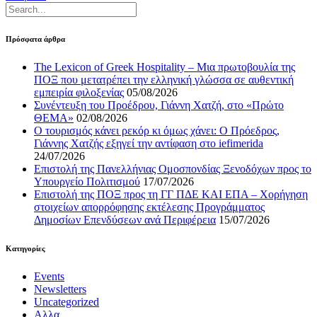
Πρόσφατα άρθρα
The Lexicon of Greek Hospitality – Μια πρωτοβουλία της
ΠΟΞ που μετατρέπει την ελληνική γλώσσα σε αυθεντική
εμπειρία φιλοξενίας
05/08/2026
Συνέντευξη του Προέδρου, Γιάννη Χατζή, στο «Πρώτο
ΘΕΜΑ»
02/08/2026
Ο τουρισμός κάνει ρεκόρ κι όμως χάνει: Ο Πρόεδρος,
Γιάννης Χατζής εξηγεί την αντίφαση στο iefimerida
24/07/2026
Επιστολή της Πανελλήνιας Ομοσπονδίας Ξενοδόχων προς το
Υπουργείο Πολιτισμού
17/07/2026
Επιστολή της ΠΟΞ προς τη ΓΓ ΠΔΕ ΚΑΙ ΕΠΑ – Χορήγηση
στοιχείων απορρόφησης εκτέλεσης Προγράμματος
Δημοσίων Επενδύσεων ανά Περιφέρεια
15/07/2026
Kατηγορίες
Events
Newsletters
Uncategorized
Αλλα