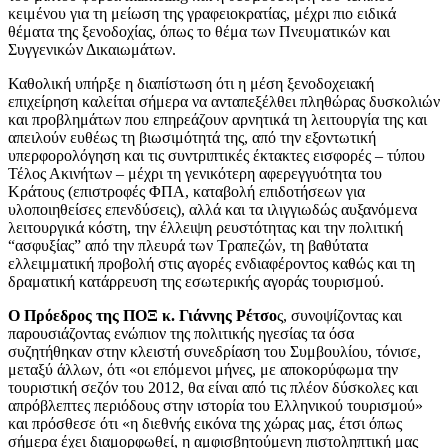
κειμένου για τη μείωση της γραφειοκρατίας, μέχρι πιο ειδικά
θέματα της ξενοδοχίας, όπως το θέμα των Πνευματικών και
Συγγενικών Δικαιωμάτων.
Καθολική υπήρξε η διαπίστωση ότι η μέση ξενοδοχειακή
επιχείρηση καλείται σήμερα να ανταπεξέλθει πληθώρας δυσκολιών
και προβλημάτων που επηρεάζουν αρνητικά τη λειτουργία της και
απειλούν ευθέως τη βιωσιμότητά της, από την εξοντωτική
υπερφορολόγηση και τις συντριπτικές έκτακτες εισφορές – τύπου
Τέλος Ακινήτων – μέχρι τη γενικότερη αφερεγγυότητα του
Κράτους (επιστροφές ΦΠΑ, καταβολή επιδοτήσεων για
υλοποιηθείσες επενδύσεις), αλλά και τα ιλιγγιωδώς αυξανόμενα
λειτουργικά κόστη, την έλλειψη ρευστότητας και την πολιτική
“ασφυξίας” από την πλευρά των Τραπεζών, τη βαθύτατα
ελλειμματική προβολή στις αγορές ενδιαφέροντος καθώς και τη
δραματική κατάρρευση της εσωτερικής αγοράς τουρισμού.
Ο Πρόεδρος της ΠΟΞ κ. Γιάννης Ρέτσο
ς, συνοψίζοντας και
παρουσιάζοντας ενώπιον της πολιτικής ηγεσίας τα όσα
συζητήθηκαν στην κλειστή συνεδρίαση του Συμβουλίου, τόνισε,
μεταξύ άλλων, ότι «οι επόμενοι μήνες, με αποκορύφωμα την
τουριστική σεζόν του 2012, θα είναι από τις πλέον δύσκολες και
απρόβλεπτες περιόδους στην ιστορία του Ελληνικού τουρισμού»
και πρόσθεσε ότι «η διεθνής εικόνα της χώρας μας, έτσι όπως
σήμερα έχει διαμορφωθεί, η αμφισβητούμενη πιστοληπτική μας