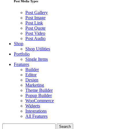
Post Media Types
Post Gallery
Post Image
Post Link
Post Quote
Post Video
Post Audio
Shop
Shop Utilities
Portfolio
Single Items
Features
Builder
Editor
Design
Marketing
Theme Builder
Popup Builder
WooCommerce
Widgets
Integrations
All Features
Search