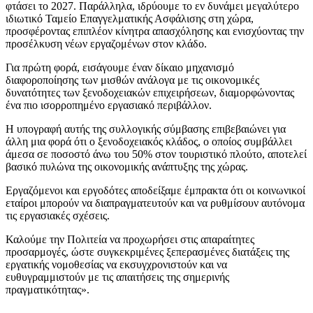
φτάσει το 2027. Παράλληλα, ιδρύουμε το εν δυνάμει μεγαλύτερο
ιδιωτικό Ταμείο Επαγγελματικής Ασφάλισης στη χώρα,
προσφέροντας επιπλέον κίνητρα απασχόλησης και ενισχύοντας την
προσέλκυση νέων εργαζομένων στον κλάδο.
Για πρώτη φορά, εισάγουμε έναν δίκαιο μηχανισμό
διαφοροποίησης των μισθών ανάλογα με τις οικονομικές
δυνατότητες των ξενοδοχειακών επιχειρήσεων, διαμορφώνοντας
ένα πιο ισορροπημένο εργασιακό περιβάλλον.
Η υπογραφή αυτής της συλλογικής σύμβασης επιβεβαιώνει για
άλλη μια φορά ότι ο ξενοδοχειακός κλάδος, ο οποίος συμβάλλει
άμεσα σε ποσοστό άνω του 50% στον τουριστικό πλούτο, αποτελεί
βασικό πυλώνα της οικονομικής ανάπτυξης της χώρας.
Εργαζόμενοι και εργοδότες αποδείξαμε έμπρακτα ότι οι κοινωνικοί
εταίροι μπορούν να διαπραγματευτούν και να ρυθμίσουν αυτόνομα
τις εργασιακές σχέσεις.
Καλούμε την Πολιτεία να προχωρήσει στις απαραίτητες
προσαρμογές, ώστε συγκεκριμένες ξεπερασμένες διατάξεις της
εργατικής νομοθεσίας να εκσυγχρονιστούν και να
ευθυγραμμιστούν με τις απαιτήσεις της σημερινής
πραγματικότητας».