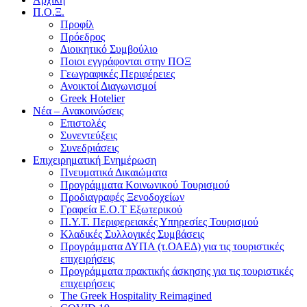
Π.Ο.Ξ.
Προφίλ
Πρόεδρος
Διοικητικό Συμβούλιο
Ποιοι εγγράφονται στην ΠΟΞ
Γεωγραφικές Περιφέρειες
Ανοικτοί Διαγωνισμoί
Greek Hotelier
Νέα – Ανακοινώσεις
Επιστολές
Συνεντεύξεις
Συνεδριάσεις
Επιχειρηματική Ενημέρωση
Πνευματικά Δικαιώματα
Προγράμματα Κοινωνικού Τουρισμού
Προδιαγραφές Ξενοδοχείων
Γραφεία Ε.Ο.Τ Εξωτερικού
Π.Υ.Τ. Περιφερειακές Υπηρεσίες Τουρισμού
Κλαδικές Συλλογικές Συμβάσεις
Προγράμματα ΔΥΠΑ (τ.ΟΑΕΔ) για τις τουριστικές
επιχειρήσεις
Προγράμματα πρακτικής άσκησης για τις τουριστικές
επιχειρήσεις
The Greek Hospitality Reimagined