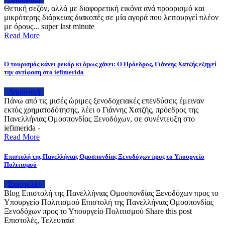
Θετική σεζόν, αλλά με διαφορετική εικόνα ανά προορισμό και
μικρότερης διάρκειας διακοπές σε μία αγορά που λειτουργεί πλέον
με όρους... super last minute
Read More
Ο τουρισμός κάνει ρεκόρ κι όμως χάνει: Ο Πρόεδρος, Γιάννης Χατζής εξηγεί
την αντίφαση στο iefimerida
Δημοφιλή
Πάνω από τις μισές ώριμες ξενοδοχειακές επενδύσεις έμειναν
εκτός χρηματοδότησης, λέει ο Γιάννης Χατζής, πρόεδρος της
Πανελλήνιας Ομοσπονδίας Ξενοδόχων, σε συνέντευξη στο
iefimerida -
Read More
Επιστολή της Πανελλήνιας Ομοσπονδίας Ξενοδόχων προς το Υπουργείο
Πολιτισμού
Επιστολές
Blog Επιστολή της Πανελλήνιας Ομοσπονδίας Ξενοδόχων προς το
Υπουργείο Πολιτισμού Επιστολή της Πανελλήνιας Ομοσπονδίας
Ξενοδόχων προς το Υπουργείο Πολιτισμού Share this post
Επιστολές, Τελευταία