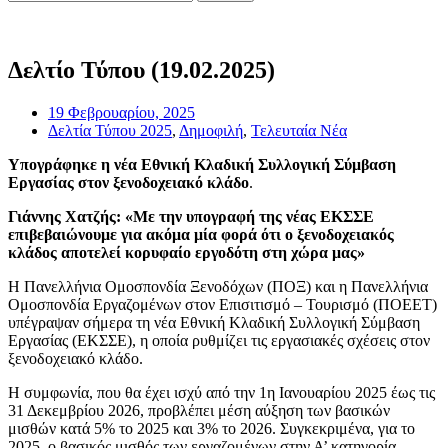
Δελτίο Τύπου (19.02.2025)
19 Φεβρουαρίου, 2025
Δελτία Τύπου 2025
,
Δημοφιλή
,
Τελευταία Νέα
Υπογράφηκε η νέα Εθνική Κλαδική Συλλογική Σύμβαση
Εργασίας στον ξενοδοχειακό κλάδο
.
Γιάννης Χατζής: «Με την υπογραφή της νέας ΕΚΣΣΕ
επιβεβαιώνουμε για ακόμα μία φορά ότι ο ξενοδοχειακός
κλάδος αποτελεί κορυφαίο εργοδότη στη χώρα μας»
Η Πανελλήνια Ομοσπονδία Ξενοδόχων (ΠΟΞ) και η Πανελλήνια
Ομοσπονδία Εργαζομένων στον Επισιτισμό – Τουρισμό (ΠΟΕΕΤ)
υπέγραψαν σήμερα τη νέα Εθνική Κλαδική Συλλογική Σύμβαση
Εργασίας (ΕΚΣΣΕ), η οποία ρυθμίζει τις εργασιακές σχέσεις στον
ξενοδοχειακό κλάδο.
Η συμφωνία, που θα έχει ισχύ από την 1η Ιανουαρίου 2025 έως τις
31 Δεκεμβρίου 2026, προβλέπει μέση αύξηση των βασικών
μισθών κατά 5% το 2025 και 3% το 2026. Συγκεκριμένα, για το
2025, ο βασικός μισθός των εργαζομένων στην Α’ κατηγορία