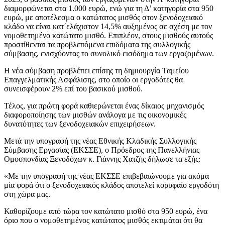
διαμορφώνεται στα 1.000 ευρώ, ενώ για τη Δ’ κατηγορία στα 950
ευρώ, με αποτέλεσμα ο κατώτατος μισθός στον ξενοδοχειακό
κλάδο να είναι κατ΄ελάχιστον 14,5% αυξημένος σε σχέση με τον
νομοθετημένο κατώτατο μισθό. Επιπλέον, στους μισθούς αυτούς
προστίθενται τα προβλεπόμενα επιδόματα της συλλογικής
σύμβασης, ενισχύοντας το συνολικό εισόδημα των εργαζομένων.
Η νέα σύμβαση προβλέπει επίσης τη δημιουργία Ταμείου
Επαγγελματικής Ασφάλισης, στο οποίο οι εργοδότες θα
συνεισφέρουν 2% επί του βασικού μισθού.
Τέλος, για πρώτη φορά καθιερώνεται ένας δίκαιος μηχανισμός
διαφοροποίησης των μισθών ανάλογα με τις οικονομικές
δυνατότητες των ξενοδοχειακών επιχειρήσεων.
Μετά την υπογραφή της νέας Εθνικής Κλαδικής Συλλογικής
Σύμβασης Εργασίας (ΕΚΣΣΕ), ο Πρόεδρος της Πανελλήνιας
Ομοσπονδίας Ξενοδόχων κ. Γιάννης Χατζής δήλωσε τα εξής:
«Με την υπογραφή της νέας ΕΚΣΣΕ επιβεβαιώνουμε για ακόμα
μία φορά ότι ο ξενοδοχειακός κλάδος αποτελεί κορυφαίο εργοδότη
στη χώρα μας.
Καθορίζουμε από τώρα τον κατώτατο μισθό στα 950 ευρώ, ένα
όριο που ο νομοθετημένος κατώτατος μισθός εκτιμάται ότι θα