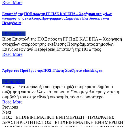
Read More
Επιστολή της ΠΟΞ προς τη ΓΓ ΠΔΕ ΚΑΙ ΕΠΑ – Χορήγηση στοιχείων
απορρόφησης εκτέλεσης Προγράμματος Δημοσίων Επενδύσεων ανά
Περιφέρεια
Επιστολές
Blog Επιστολή της ΠΟΞ προς τη ΓΓ ΠΔΕ ΚΑΙ ΕΠΑ – Χορήγηση
στοιχείων απορρόφησης εκτέλεσης Προγράμματος Δημοσίων
Επενδύσεων ανά Περιφέρεια Επιστολή της ΠΟΞ προς
Read More
Άρθρο του Προέδρου της ΠΟΞ, Γιάννη Χατζή, στο «Insider.gr»
Δημοφιλή
Υπάρχει ένα παράδοξο που χαρακτηρίζει σήμερα τη δημόσια
συζήτηση για τον ελληνικό τουρισμό. Όσο μεγαλύτερη γίνεται η
συμβολή του στην εθνική οικονομία, τόσο περισσότερο
Read More
Previous
Next
ΠΟΞ - ΕΠΙΧΕΙΡΗΜΑΤΙΚΗ ΕΝΗΜΕΡΩΣΗ - ΠΡΟΣΦΑΤΕΣ
ΔΡΑΣΤΗΡΙΟΤΗΤΕΣ
ΠΟΞ - ΕΠΙΧΕΙΡΗΜΑΤΙΚΗ ΕΝΗΜΕΡΩΣΗ