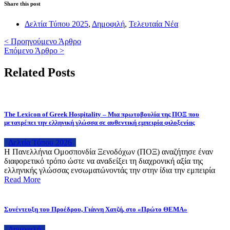
Share this post
Δελτία Τύπου 2025
,
Δημοφιλή
,
Τελευταία Νέα
< Προηγούμενο Άρθρο
Επόμενο Άρθρο >
Related Posts
The Lexicon of Greek Hospitality – Μια πρωτοβουλία της ΠΟΞ που
μετατρέπει την ελληνική γλώσσα σε αυθεντική εμπειρία φιλοξενίας
Δελτία Τύπου 2026
H Πανελλήνια Ομοσπονδία Ξενοδόχων (ΠΟΞ) αναζήτησε έναν
διαφορετικό τρόπο ώστε να αναδείξει τη διαχρονική αξία της
ελληνικής γλώσσας ενσωματώνοντάς την στην ίδια την εμπειρία
Read More
Συνέντευξη του Προέδρου, Γιάννη Χατζή, στο «Πρώτο ΘΕΜΑ»
Δημοφιλή