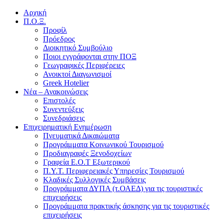
Αρχική
Π.Ο.Ξ.
Προφίλ
Πρόεδρος
Διοικητικό Συμβούλιο
Ποιοι εγγράφονται στην ΠΟΞ
Γεωγραφικές Περιφέρειες
Ανοικτοί Διαγωνισμoί
Greek Hotelier
Νέα – Ανακοινώσεις
Επιστολές
Συνεντεύξεις
Συνεδριάσεις
Επιχειρηματική Ενημέρωση
Πνευματικά Δικαιώματα
Προγράμματα Κοινωνικού Τουρισμού
Προδιαγραφές Ξενοδοχείων
Γραφεία Ε.Ο.Τ Εξωτερικού
Π.Υ.Τ. Περιφερειακές Υπηρεσίες Τουρισμού
Κλαδικές Συλλογικές Συμβάσεις
Προγράμματα ΔΥΠΑ (τ.ΟΑΕΔ) για τις τουριστικές
επιχειρήσεις
Προγράμματα πρακτικής άσκησης για τις τουριστικές
επιχειρήσεις