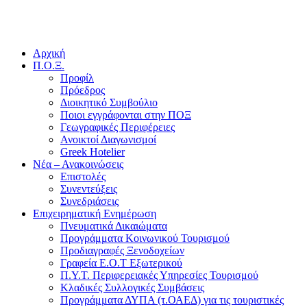
Αρχική
Π.Ο.Ξ.
Προφίλ
Πρόεδρος
Διοικητικό Συμβούλιο
Ποιοι εγγράφονται στην ΠΟΞ
Γεωγραφικές Περιφέρειες
Ανοικτοί Διαγωνισμoί
Greek Hotelier
Νέα – Ανακοινώσεις
Επιστολές
Συνεντεύξεις
Συνεδριάσεις
Επιχειρηματική Ενημέρωση
Πνευματικά Δικαιώματα
Προγράμματα Κοινωνικού Τουρισμού
Προδιαγραφές Ξενοδοχείων
Γραφεία Ε.Ο.Τ Εξωτερικού
Π.Υ.Τ. Περιφερειακές Υπηρεσίες Τουρισμού
Κλαδικές Συλλογικές Συμβάσεις
Προγράμματα ΔΥΠΑ (τ.ΟΑΕΔ) για τις τουριστικές