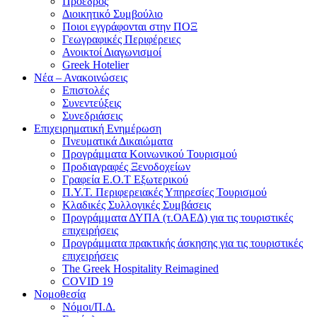
Πρόεδρος
Διοικητικό Συμβούλιο
Ποιοι εγγράφονται στην ΠΟΞ
Γεωγραφικές Περιφέρειες
Ανοικτοί Διαγωνισμoί
Greek Hotelier
Νέα – Ανακοινώσεις
Επιστολές
Συνεντεύξεις
Συνεδριάσεις
Επιχειρηματική Ενημέρωση
Πνευματικά Δικαιώματα
Προγράμματα Κοινωνικού Τουρισμού
Προδιαγραφές Ξενοδοχείων
Γραφεία Ε.Ο.Τ Εξωτερικού
Π.Υ.Τ. Περιφερειακές Υπηρεσίες Τουρισμού
Κλαδικές Συλλογικές Συμβάσεις
Προγράμματα ΔΥΠΑ (τ.ΟΑΕΔ) για τις τουριστικές
επιχειρήσεις
Προγράμματα πρακτικής άσκησης για τις τουριστικές
επιχειρήσεις
The Greek Hospitality Reimagined
COVID 19
Νομοθεσία
Νόμοι/Π.Δ.